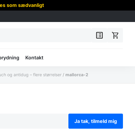
res som sædvanligt
prydning
Kontakt
ch og antidug – flere størrelser
/
mallorca-2
Ja tak, tilmeld mig