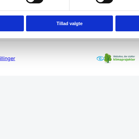
Tillad valgte
llinger