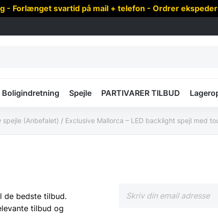
 Forlænget svartid på mail + telefon - Ordrer ekspede
Boligindretning
Spejle
PARTIVARER TILBUD
Lagero
 spejle (Anbefalet)
/
Exclusive Mallorca – LED backlight spejl med tou
l de bedste tilbud.
elevante tilbud og