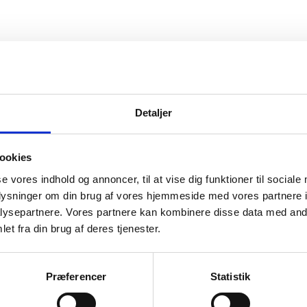
vice
Information
Detaljer
ice
Forside
Kortbetaling
 produkt
Levering
ookies
se vores indhold og annoncer, til at vise dig funktioner til sociale
r og garanti
oplysninger om din brug af vores hjemmeside med vores partnere i
o
ysepartnere. Vores partnere kan kombinere disse data med andr
et fra din brug af deres tjenester.
Præferencer
Statistik