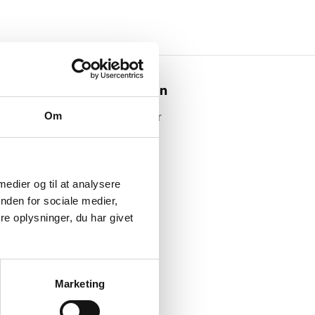
Webshoppen
Om
Alle produkter
 medier og til at analysere
nden for sociale medier,
e oplysninger, du har givet
Marketing