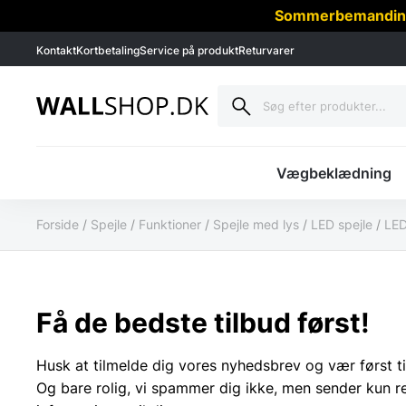
Sommerbemanding -
Kontakt
Kortbetaling
Service på produkt
Returvarer
Vægbeklædning
Forside
/
Spejle
/
Funktioner
/
Spejle med lys
/
LED spejle
/
LED
Få de bedste tilbud først!
Husk at tilmelde dig vores nyhedsbrev og vær først ti
Og bare rolig, vi spammer dig ikke, men sender kun r