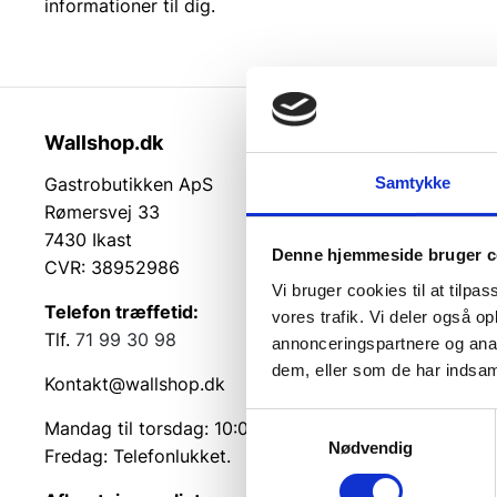
informationer til dig.
Wallshop.dk
Kundeser
Samtykke
Gastrobutikken ApS
Kundeserv
Rømersvej 33
Kontakt
7430 Ikast
Service på
Denne hjemmeside bruger c
CVR: 38952986
Returvarer
Vi bruger cookies til at tilpas
Betingelse
Telefon træffetid:
vores trafik. Vi deler også 
Cookie inf
Tlf.
71 99 30 98
annonceringspartnere og anal
dem, eller som de har indsaml
Kontakt@wallshop.dk
Samtykkevalg
Mandag til torsdag: 10:00 – 14:00.
Nødvendig
Fredag: Telefonlukket.