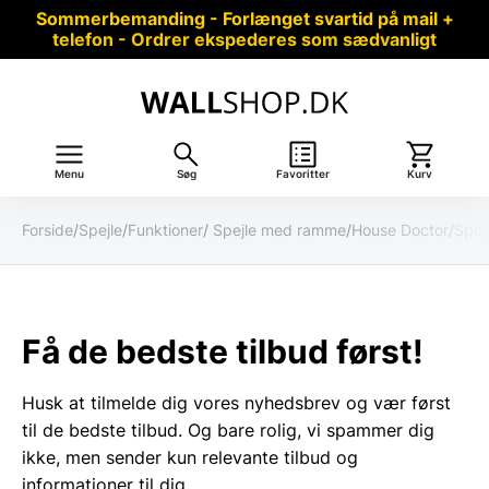
Sommerbemanding - Forlænget svartid på mail +
telefon - Ordrer ekspederes som sædvanligt
Menu
Søg
Favoritter
Kurv
Forside
/
Spejle
/
Funktioner
/
Spejle med ramme
/
House Doctor
/
Spejl
Få de bedste tilbud først!
Husk at tilmelde dig vores nyhedsbrev og vær først
til de bedste tilbud. Og bare rolig, vi spammer dig
ikke, men sender kun relevante tilbud og
informationer til dig.