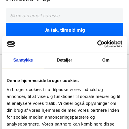
Ja tak, tilmeld mig
Samtykke
Detaljer
Om
Wallshop.dk
Gastrobutikken ApS
Denne hjemmeside bruger cookies
Rømersvej 33
Vi bruger cookies til at tilpasse vores indhold og
7430 Ikast
annoncer, til at vise dig funktioner til sociale medier og til
CVR: 38952986
at analysere vores trafik. Vi deler også oplysninger om
din brug af vores hjemmeside med vores partnere inden
Telefon træffetid:
for sociale medier, annonceringspartnere og
Tlf.
71 99 30 98
analysepartnere. Vores partnere kan kombinere disse