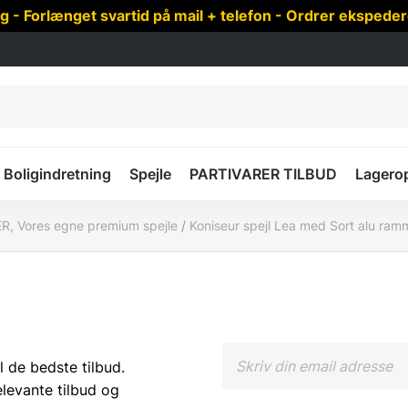
 Forlænget svartid på mail + telefon - Ordrer ekspede
Boligindretning
Spejle
PARTIVARER TILBUD
Lagero
, Vores egne premium spejle
/
Koniseur spejl Lea med Sort alu ramm
l de bedste tilbud.
elevante tilbud og