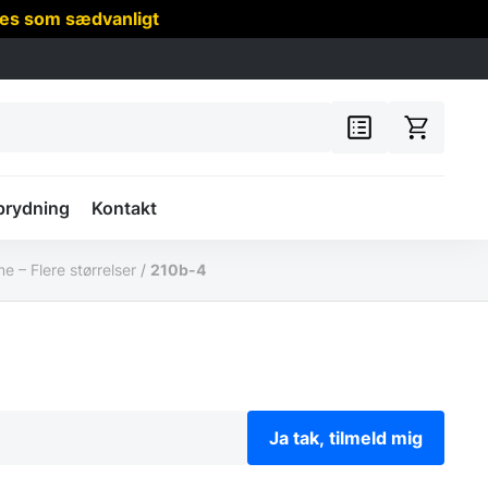
res som sædvanligt
prydning
Kontakt
e – Flere størrelser
/
210b-4
Ja tak, tilmeld mig