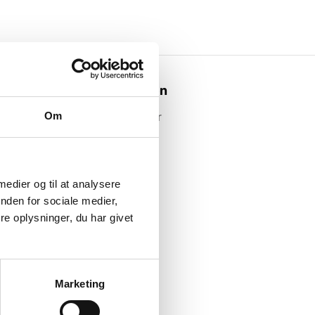
Webshoppen
Om
Alle produkter
 medier og til at analysere
nden for sociale medier,
e oplysninger, du har givet
Marketing