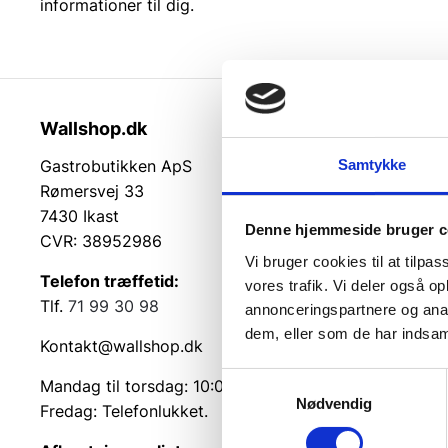
informationer til dig.
Wallshop.dk
Kundeser
Samtykke
Gastrobutikken ApS
Kundeserv
Rømersvej 33
Kontakt
7430 Ikast
Service på
Denne hjemmeside bruger c
CVR: 38952986
Returvarer
Vi bruger cookies til at tilpas
Betingelse
Telefon træffetid:
vores trafik. Vi deler også 
Cookie inf
Tlf.
71 99 30 98
annonceringspartnere og anal
dem, eller som de har indsaml
Kontakt@wallshop.dk
Samtykkevalg
Mandag til torsdag: 10:00 – 14:00.
Nødvendig
Fredag: Telefonlukket.