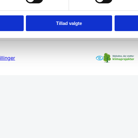
Tillad valgte
llinger