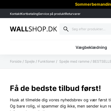
Sommerbemanding -
Kontakt
Kortbetaling
Service på produkt
Returvarer
Vægbeklædning
Forside
/
Spejle
/
Funktioner
/
Spejle med ramme
/
BESTSELLER
Få de bedste tilbud først!
Husk at tilmelde dig vores nyhedsbrev og vær først ti
Og bare rolig, vi spammer dig ikke, men sender kun r