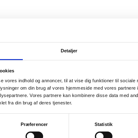
vice
Information
Detaljer
ice
Forside
Kortbetaling
 produkt
Levering
ookies
se vores indhold og annoncer, til at vise dig funktioner til sociale
r og garanti
oplysninger om din brug af vores hjemmeside med vores partnere i
o
ysepartnere. Vores partnere kan kombinere disse data med andr
et fra din brug af deres tjenester.
Præferencer
Statistik