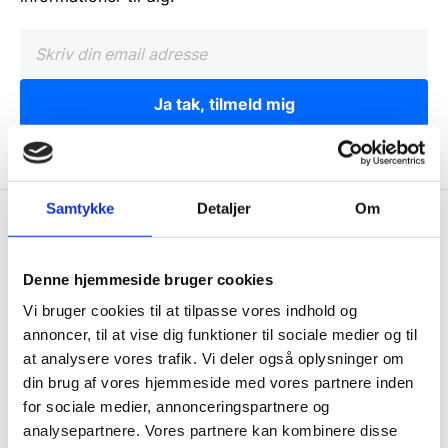
Ja tak, tilmeld mig
Samtykke
Detaljer
Om
Wallshop.dk
Gastrobutikken ApS
Denne hjemmeside bruger cookies
Rømersvej 33
Vi bruger cookies til at tilpasse vores indhold og
7430 Ikast
annoncer, til at vise dig funktioner til sociale medier og til
CVR: 38952986
at analysere vores trafik. Vi deler også oplysninger om
din brug af vores hjemmeside med vores partnere inden
Telefon træffetid:
for sociale medier, annonceringspartnere og
Tlf.
71 99 30 98
analysepartnere. Vores partnere kan kombinere disse