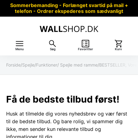
Sommerbemanding - Forlænget svartid på mail +
telefon - Ordrer ekspederes som sædvanligt
Menu
Søg
Favoritter
Kurv
Forside
/
Spejle
/
Funktioner
/
Spejle med ramme
/
BESTSELLER, Vores
Få de bedste tilbud først!
Husk at tilmelde dig vores nyhedsbrev og vær først
til de bedste tilbud. Og bare rolig, vi spammer dig
ikke, men sender kun relevante tilbud og
informationer til dig.