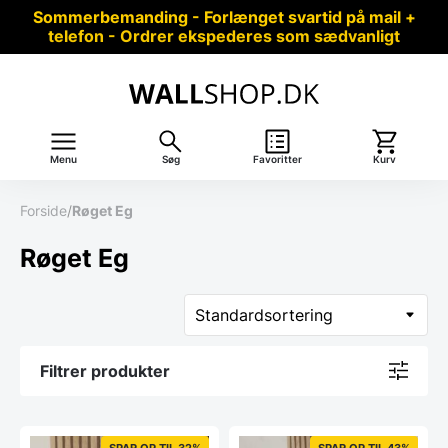
Sommerbemanding - Forlænget svartid på mail +
telefon - Ordrer ekspederes som sædvanligt
Menu
Søg
Favoritter
Kurv
Forside
/
Røget Eg
Røget Eg
Filtrer produkter
SPAR OP TIL 32%
SPAR OP TIL 43%