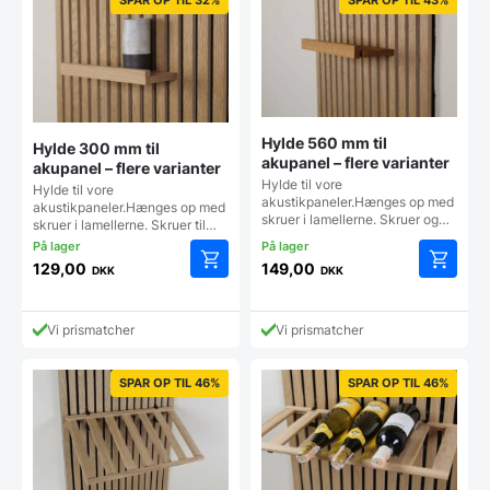
Hylde 560 mm til
Hylde 300 mm til
akupanel – flere varianter
akupanel – flere varianter
Hylde til vore
Hylde til vore
akustikpaneler.Hænges op med
akustikpaneler.Hænges op med
skruer i lamellerne. Skruer og…
skruer i lamellerne. Skruer til…
129,00
149,00
DKK
DKK
Dette
Dette
vare
vare
har
har
Vi prismatcher
Vi prismatcher
flere
flere
varianter.
varianter
Mulighederne
Mulighe
SPAR OP TIL 46%
SPAR OP TIL 46%
kan
kan
vælges
vælges
på
på
varesiden
vareside