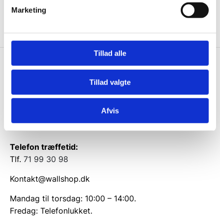
Ja tak, tilmeld mig
Marketing
Tillad alle
Wallshop.dk
Tillad valgte
Gastrobutikken ApS
Rømersvej 33
Afvis
7430 Ikast
CVR: 38952986
Telefon træffetid:
Tlf.
71 99 30 98
Kontakt@wallshop.dk
Mandag til torsdag: 10:00 – 14:00.
Fredag: Telefonlukket.