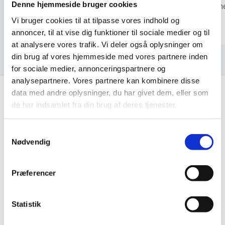
Denne hjemmeside bruger cookies
Bent Graakjær
Cristin
Vi bruger cookies til at tilpasse vores indhold og
annoncer, til at vise dig funktioner til sociale medier og til
at analysere vores trafik. Vi deler også oplysninger om
din brug af vores hjemmeside med vores partnere inden
for sociale medier, annonceringspartnere og
analysepartnere. Vores partnere kan kombinere disse
data med andre oplysninger, du har givet dem, eller som
de har indsamlet fra din brug af deres tjenester.
Få de bedste tilbud først!
Samtykkevalg
Husk at tilmelde dig vores nyhedsbrev og vær først
Nødvendig
til de bedste tilbud. Og bare rolig, vi spammer dig
ikke, men sender kun relevante tilbud og
Præferencer
informationer til dig.
Statistik