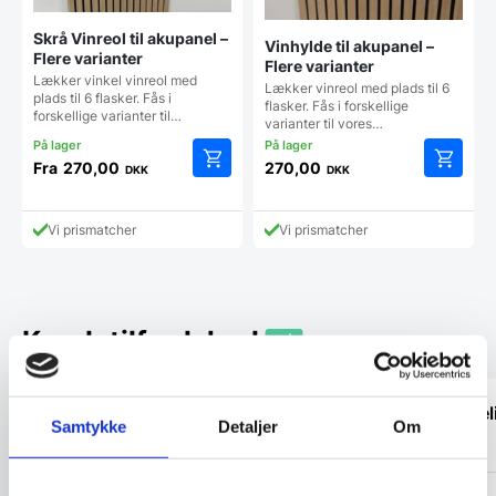
Skrå Vinreol til akupanel –
Vinhylde til akupanel –
Flere varianter
Flere varianter
Lækker vinkel vinreol med
Lækker vinreol med plads til 6
plads til 6 flasker. Fås i
flasker. Fås i forskellige
forskellige varianter til…
varianter til vores…
Fra
270,00
270,00
DKK
DKK
Dette
Dette
vare
vare
har
har
Vi prismatcher
Vi prismatcher
flere
flere
varianter.
varianter
Mulighederne
Mulighe
kan
kan
vælges
vælges
Kundetilfredshed
på
på
varesiden
vareside
“Stort udvalg. God service. Fornuftige
“Virkel
Samtykke
Detaljer
Om
priser.”
“