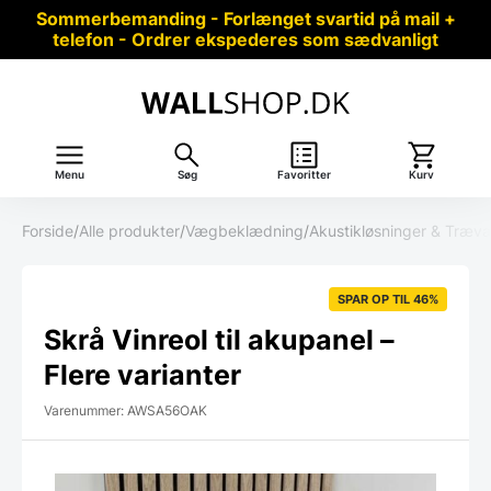
Sommerbemanding - Forlænget svartid på mail +
telefon - Ordrer ekspederes som sædvanligt
Menu
Søg
Favoritter
Kurv
Forside
/
Alle produkter
/
Vægbeklædning
/
Akustikløsninger & Træ
SPAR OP TIL 46%
Skrå Vinreol til akupanel –
Flere varianter
Varenummer: AWSA56OAK