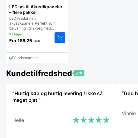
LED lys til Akustikpaneler
– flere pakker
LED lysskinne til
akustikpanelerPerfekt som
belysning i din væg med…
Fra
186,25
DKK
Dette
vare
har
Vi prismatcher
flere
varianter.
Kundetilfredshed
Mulighederne
kan
vælges
på
“Hurtig køb og hurtig levering ! Ikke så
“God hj
varesiden
meget pjat “
Vinnie
Helle