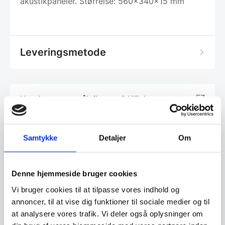
akustikpaneler. Størrelse: 560x340x15 mm
Leveringsmetode
Har du spørgsmål til varen? Klik her
Vi prismatcher - Klik her
Samtykke
Detaljer
Om
Relaterede varer
Denne hjemmeside bruger cookies
Vi bruger cookies til at tilpasse vores indhold og
annoncer, til at vise dig funktioner til sociale medier og til
SPAR 20%
SPAR 30%
at analysere vores trafik. Vi deler også oplysninger om