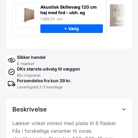
Akustisk Skillevæg 120 cm
M
høj med fod – ubh. eg
S
m
1.999,00
9
DKK
+ Vælg
Sikker handel
E-mærket
DKs største udvalg til væggen
Bliv inspireret
Forsendelse fra kun 39 kr.
Leveringstid 2-5 hverdage
Beskrivelse
Lækker vinkel vinreol med plads til 6 flasker.
Fås i forskellige varianter til vores