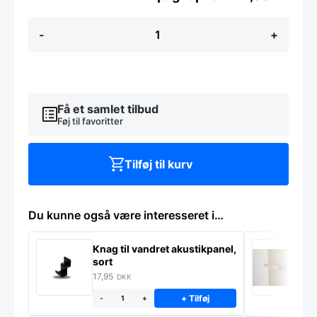
Skrå
-
+
Vinreol
til
akupanel
-
Flere
varianter
Få et samlet tilbud
antal
Føj til favoritter
Tilføj til kurv
Du kunne også være interesseret i…
Knag til vandret akustikpanel,
H
sort
f
17,95
1
DKK
+ Tilføj
-
+