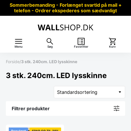
Sommerbemanding - Forlænget svartid på mail +
telefon - Ordrer ekspederes som sædvanligt
Menu
Søg
Favoritter
Kurv
Forside
/
3 stk. 240cm. LED lysskinne
3 stk. 240cm. LED lysskinne
Filtrer produkter
Populært
SPAR OP TIL 38%