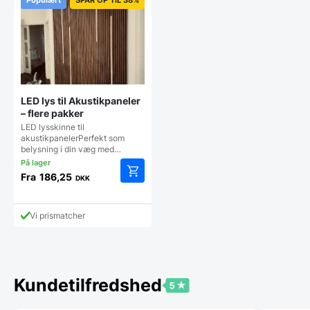
LED lys til Akustikpaneler
– flere pakker
LED lysskinne til
akustikpanelerPerfekt som
belysning i din væg med…
Fra
186,25
DKK
Dette
vare
har
Vi prismatcher
flere
varianter.
Mulighederne
kan
vælges
Kundetilfredshed
på
varesiden