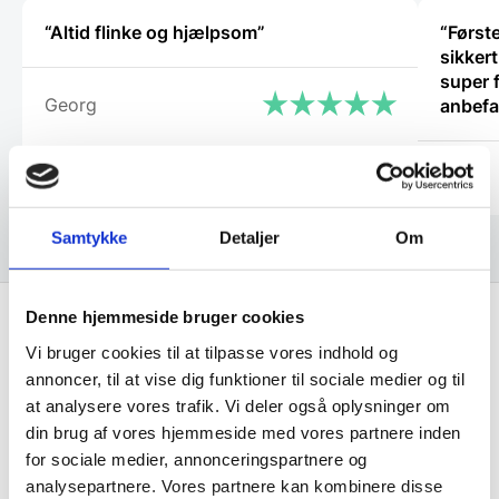
“Altid flinke og hjælpsom”
“Først
sikker
super fli
Georg
anbefa
Ole
Samtykke
Detaljer
Om
Denne hjemmeside bruger cookies
Vi bruger cookies til at tilpasse vores indhold og
Få de bedste tilbud først!
annoncer, til at vise dig funktioner til sociale medier og til
at analysere vores trafik. Vi deler også oplysninger om
Husk at tilmelde dig vores nyhedsbrev og vær først
din brug af vores hjemmeside med vores partnere inden
til de bedste tilbud. Og bare rolig, vi spammer dig
for sociale medier, annonceringspartnere og
ikke, men sender kun relevante tilbud og
analysepartnere. Vores partnere kan kombinere disse