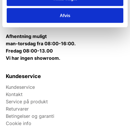
Kontakt@wallshop.dk
Afvis
Mandag til torsdag: 10:00 – 14:00.
Fredag: Telefonlukket.
Afhentning muligt
man-torsdag fra 08:00-16:00.
Fredag 08:00-13.00
Vi har ingen showroom.
Kundeservice
Kundeservice
Kontakt
Service på produkt
Returvarer
Betingelser og garanti
Cookie info