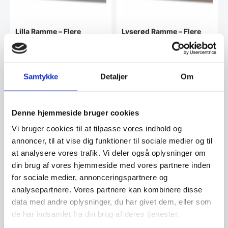
Lilla Ramme – Flere
Lyserød Ramme – Flere
størrelser – INCADO
størrelser – INCADO
Nordicline
Nordicline
Indram dine særlige øjeblikke
Indram dine særlige øjeblikke
og bedste minder i denne helt
og bedste minder i denne helt
klassiske ramme…
klassiske ramme…
Samtykke
Detaljer
Om
Fra
32,50
Fra
47,50
DKK
DKK
Dette
Dette
vare
vare
Denne hjemmeside bruger cookies
har
har
Vi prismatcher
Vi prismatcher
flere
flere
Vi bruger cookies til at tilpasse vores indhold og
varianter.
varianter
annoncer, til at vise dig funktioner til sociale medier og til
Mulighederne
Mulighe
SPAR OP TIL 46%
SPAR OP TIL 46%
kan
kan
at analysere vores trafik. Vi deler også oplysninger om
vælges
vælges
din brug af vores hjemmeside med vores partnere inden
på
på
for sociale medier, annonceringspartnere og
varesiden
vareside
analysepartnere. Vores partnere kan kombinere disse
data med andre oplysninger, du har givet dem, eller som
de har indsamlet fra din brug af deres tjenester.