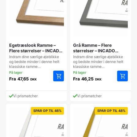
på
på
varesiden
vareside
Egetræslook Ramme –
Grå Ramme – Flere
Flere størrelser – INCADO
størrelser – INCADO
Nordicline
Nordicline
Indram dine særlige øjeblikke
Indram dine særlige øjeblikke
og bedste minder i denne helt
og bedste minder i denne helt
klassiske ramme…
klassiske ramme…
Fra
47,65
Fra
46,25
DKK
DKK
Dette
Dette
vare
vare
har
har
Vi prismatcher
Vi prismatcher
flere
flere
varianter.
varianter
Mulighederne
Mulighe
SPAR OP TIL 46%
SPAR OP TIL 48%
kan
kan
vælges
vælges
på
på
varesiden
vareside