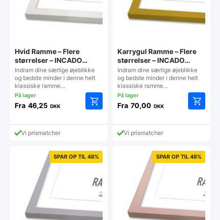
Hvid Ramme – Flere
Karrygul Ramme – Flere
størrelser – INCADO
størrelser – INCADO
Nordicline
Nordicline
Indram dine særlige øjeblikke
Indram dine særlige øjeblikke
og bedste minder i denne helt
og bedste minder i denne helt
klassiske ramme…
klassiske ramme…
Fra
46,25
Fra
70,00
DKK
DKK
Dette
Dette
vare
vare
har
har
Vi prismatcher
Vi prismatcher
flere
flere
varianter.
varianter
Mulighederne
Mulighe
SPAR OP TIL 48%
SPAR OP TIL 48%
kan
kan
vælges
vælges
på
på
varesiden
vareside