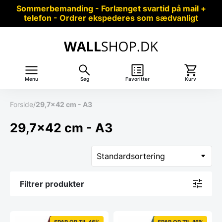
Sommerbemanding - Forlænget svartid på mail +
telefon - Ordrer ekspederes som sædvanligt
Menu
Søg
Favoritter
Kurv
Forside
/
29,7x42 cm - A3
29,7x42 cm - A3
Filtrer produkter
SPAR OP TIL 46%
SPAR OP TIL 46%