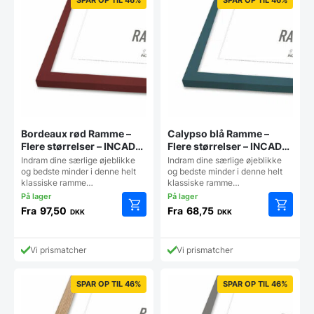
Bordeaux rød Ramme –
Calypso blå Ramme –
Flere størrelser – INCADO
Flere størrelser – INCADO
Nordicline
Nordicline
Indram dine særlige øjeblikke
Indram dine særlige øjeblikke
og bedste minder i denne helt
og bedste minder i denne helt
klassiske ramme…
klassiske ramme…
Fra
97,50
Fra
68,75
DKK
DKK
Dette
Dette
vare
vare
har
har
Vi prismatcher
Vi prismatcher
flere
flere
varianter.
varianter
Mulighederne
Mulighe
SPAR OP TIL 46%
SPAR OP TIL 46%
kan
kan
vælges
vælges