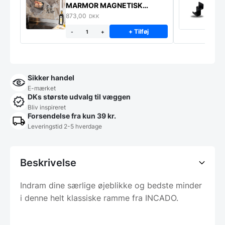
MARMOR MAGNETISK
s
STÆNKPLADE
873,00
1
DKK
+ Tilføj
-
+
Sikker handel
E-mærket
DKs største udvalg til væggen
Bliv inspireret
Forsendelse fra kun 39 kr.
Leveringstid 2-5 hverdage
Beskrivelse
Indram dine særlige øjeblikke og bedste minder
i denne helt klassiske ramme fra INCADO.