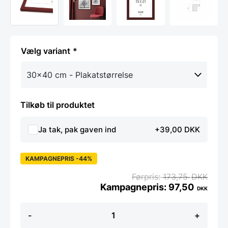
variant
Tilkøb til produktet
Ja tak, pak gaven ind
+39,00 DKK
KAMPAGNEPRIS -44%
173,75
DKK
97,50
DKK
Bordeaux
-
+
rød
Ramme