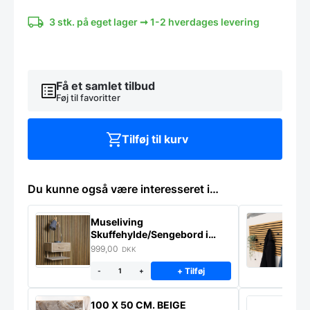
-
Flere
3 stk. på eget lager ➞ 1-2 hverdages levering
størrelser
-
INCADO
Nordicline
antal
Få et samlet tilbud
Føj til favoritter
Tilføj til kurv
Du kunne også være interesseret i…
Museliving
K
Skuffehylde/Sengebord i
U
massiv eg
999,00
6
DKK
+ Tilføj
-
+
100 X 50 CM. BEIGE
K