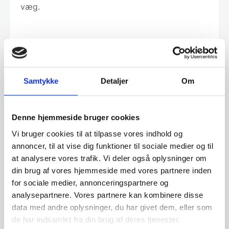
væg.
Leveringsmetode
Samtykke
Detaljer
Om
Denne hjemmeside bruger cookies
Har du spørgsmål til varen? Klik her
Vi bruger cookies til at tilpasse vores indhold og
annoncer, til at vise dig funktioner til sociale medier og til
Vi prismatcher - Klik her
at analysere vores trafik. Vi deler også oplysninger om
din brug af vores hjemmeside med vores partnere inden
for sociale medier, annonceringspartnere og
Relaterede varer
analysepartnere. Vores partnere kan kombinere disse
data med andre oplysninger, du har givet dem, eller som
de har indsamlet fra din brug af deres tjenester.
SPAR 68%