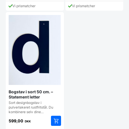
var:
var:
pris
pris
299,00 DKK.
2.795,00 DKK.
Vi prismatcher
Vi prismatcher
er:
er:
169,00 DKK.
881,25 DKK.
Bogstav i sort 50 cm. –
Statement letter
Sort designbogstav i
pulverlakeret rustfritstål. Du
kombinere selv dine…
599,00
DKK