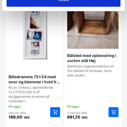
Bålsted med opbevaring i
corton stål Høj
Wallshop's egenproduktion af
flot bålsted til terrasse, have
eller andet…
Billedramme 72×24 med
snor og klemmer i hvid fra
Umbra
Nu er Umbras i øjenfaldende
CLOTHESLINE FLIP
skyggeramme kommet på
markedet i…
Den
Den
299,00
DKK
2.795,00
DKK
oprindelige
oprindelige
169,00
881,25
DKK
DKK
Den
Den
pris
pris
aktuelle
aktuelle