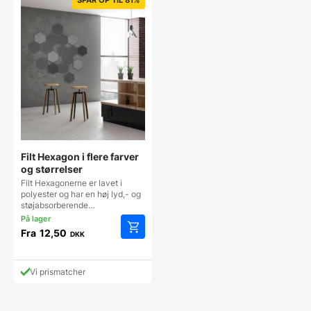
Filt Hexagon i flere farver
og størrelser
Filt Hexagonerne er lavet i
polyester og har en høj lyd,- og
støjabsorberende…
Fra
12,50
DKK
Dette
vare
har
Vi prismatcher
flere
varianter.
Mulighederne