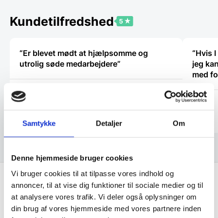
kan
vælges
Kundetilfredshed
på
varesiden
“Er blevet mødt at hjælpsomme og
“Hvis I
utrolig søde medarbejdere”
jeg kan
med fo
Tina
Karl
Samtykke
Detaljer
Om
Denne hjemmeside bruger cookies
Vi bruger cookies til at tilpasse vores indhold og
annoncer, til at vise dig funktioner til sociale medier og til
Få de bedste tilbud først!
at analysere vores trafik. Vi deler også oplysninger om
din brug af vores hjemmeside med vores partnere inden