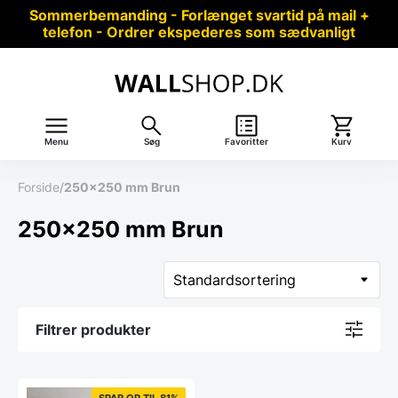
Sommerbemanding - Forlænget svartid på mail +
telefon - Ordrer ekspederes som sædvanligt
Menu
Søg
Favoritter
Kurv
Forside
/
250x250 mm Brun
250x250 mm Brun
Filtrer produkter
SPAR OP TIL 81%