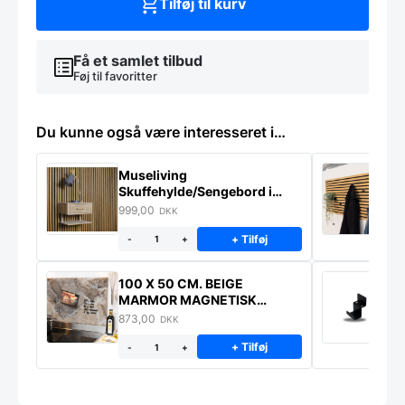
Tilføj til kurv
Få et samlet tilbud
Føj til favoritter
Du kunne også være interesseret i…
Museliving
K
Skuffehylde/Sengebord i
U
massiv eg
999,00
6
DKK
+ Tilføj
-
+
100 X 50 CM. BEIGE
K
MARMOR MAGNETISK
s
STÆNKPLADE
873,00
1
DKK
+ Tilføj
-
+