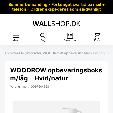
Sommerbemanding - Forlænget svartid på mail +
telefon - Ordrer ekspederes som sædvanligt
Menu
Søg
Favoritter
Kurv
Forside
/
Alle produkter
/
WOODROW opbevaringsboks m/låg – Hvi
WOODROW opbevaringsboks
m/låg – Hvid/natur
Varenummer: 1009760-668