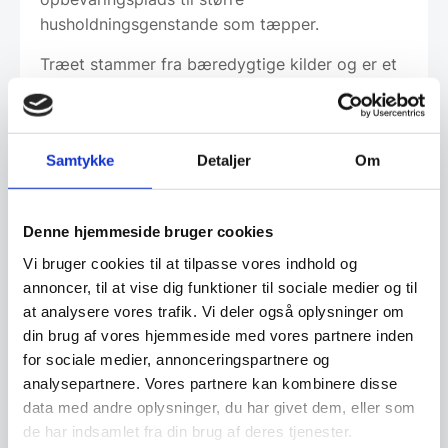
husholdningsgenstande som tæpper.
Træet stammer fra bæredygtige kilder og er et
unikt naturmateriale med variationer i tone,
struktur og åretegning, så produktet kan afvige
fra billederne.
Samtykke
Detaljer
Om
Multifunktionelt møbel:
Woodrows base
giver opbevaringsplads til større
genstande, mens låget fungerer som både
et sidebord og en ekstra siddeplads.
Denne hjemmeside bruger cookies
Moderne design:
Denne taburet er lavet
Vi bruger cookies til at tilpasse vores indhold og
af behandlet naturtræ, som er bøjet til en
smukt kurvet, cylindrisk form.
annoncer, til at vise dig funktioner til sociale medier og til
Ekstra siddeplads og nem at flytte:
Tilføj
at analysere vores trafik. Vi deler også oplysninger om
ekstra siddeplads eller opbevaring til
din brug af vores hjemmeside med vores partnere inden
ethvert rum i dit hjem, takket være de
indbyggede håndtag, der gør det let at
for sociale medier, annonceringspartnere og
bære og flytte, hvor det er nødvendigt.
analysepartnere. Vores partnere kan kombinere disse
Varmt og alsidigt design:
Den naturlige
data med andre oplysninger, du har givet dem, eller som
træfinish giver en subtil og neutral varme
til det moderne design.
de har indsamlet fra din brug af deres tjenester.