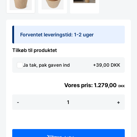
Forventet leveringstid: 1-2 uger
Tilkøb til produktet
Ja tak, pak gaven ind
+39,00 DKK
1.279,00
DKK
WOODROW
-
+
opbevaringsboks
m/låg
-
Hvid/natur
antal