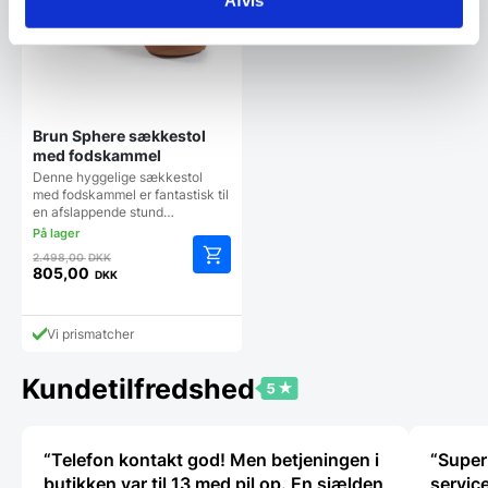
Afvis
Brun Sphere sækkestol
med fodskammel
Denne hyggelige sækkestol
med fodskammel er fantastisk til
en afslappende stund…
Den
2.498,00
DKK
oprindelige
805,00
DKK
Den
pris
aktuelle
var:
pris
2.498,00 DKK.
Vi prismatcher
er:
805,00 DKK.
Kundetilfredshed
“Telefon kontakt god! Men betjeningen i
“Super
butikken var til 13 med pil op. En sjælden
service