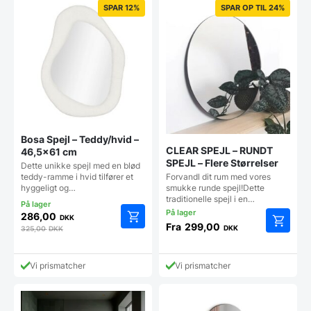
SPAR 12%
SPAR OP TIL 24%
Bosa Spejl – Teddy/hvid –
CLEAR SPEJL – RUNDT
46,5×61 cm
SPEJL – Flere Størrelser
Dette unikke spejl med en blød
Forvandl dit rum med vores
teddy-ramme i hvid tilfører et
smukke runde spejl!Dette
hyggeligt og…
traditionelle spejl i en…
286,00
DKK
Fra
299,00
DKK
325,00
DKK
Dette
vare
har
Vi prismatcher
Vi prismatcher
flere
varianter
Mulighe