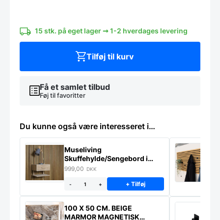
Højde
90
cm
antal
15 stk. på eget lager ➞ 1-2 hverdages levering
Tilføj til kurv
Få et samlet tilbud
Føj til favoritter
Du kunne også være interesseret i…
Museliving
K
Skuffehylde/Sengebord i
U
massiv eg
999,00
6
DKK
+ Tilføj
-
+
100 X 50 CM. BEIGE
K
MARMOR MAGNETISK
s