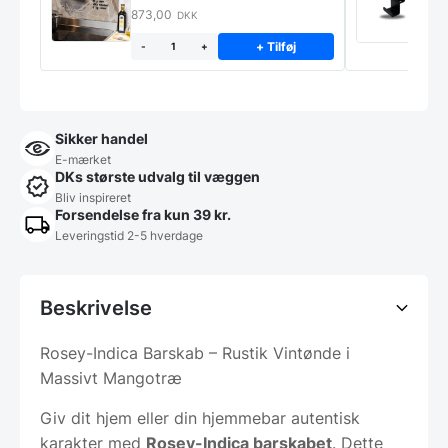
STÆNKPLADE
873,00
1
DKK
+ Tilføj
-
+
Sikker handel
E-mærket
DKs største udvalg til væggen
Bliv inspireret
Forsendelse fra kun 39 kr.
Leveringstid 2-5 hverdage
Beskrivelse
Rosey-Indica Barskab – Rustik Vintønde i
Massivt Mangotræ
Giv dit hjem eller din hjemmebar autentisk
karakter med
Rosey-Indica barskabet
. Dette