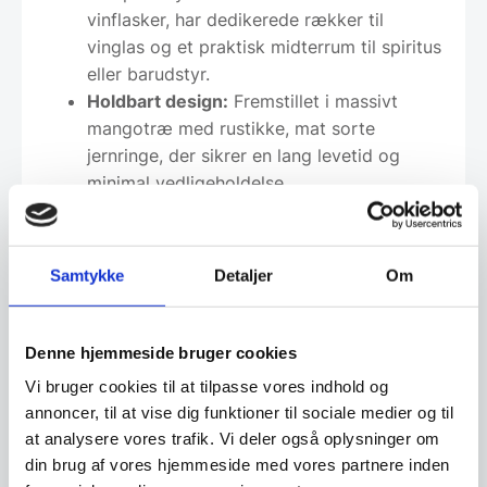
vinflasker, har dedikerede rækker til
vinglas og et praktisk midterrum til spiritus
eller barudstyr.
Holdbart design:
Fremstillet i massivt
mangotræ med rustikke, mat sorte
jernringe, der sikrer en lang levetid og
minimal vedligeholdelse.
Optimeret konstruktion:
Indica-udgaven
er en lettere og mere prisvenlig version af
vores klassiske Rosey-serie, hvor der er
Samtykke
Detaljer
Om
lagt vægt på maksimal udnyttelse af
materialerne.
Denne hjemmeside bruger cookies
Produktspecifikationer
Vi bruger cookies til at tilpasse vores indhold og
annoncer, til at vise dig funktioner til sociale medier og til
Dimensioner:
B: 65 cm / D: 65 cm / H: 90 cm
at analysere vores trafik. Vi deler også oplysninger om
Materiale
100% Massivt Mangotræ & Jern
din brug af vores hjemmeside med vores partnere inden