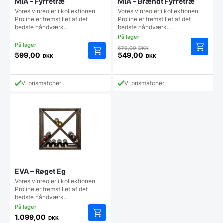
MIA – Fyrretræ
MIA – Brændt Fyrretræ
Vores vinreoler i kollektionen
Vores vinreoler i kollektionen
Proline er fremstillet af det
Proline er fremstillet af det
bedste håndværk…
bedste håndværk…
Den
679,00
DKK
oprindelige
599,00
549,00
DKK
DKK
Den
pris
aktuelle
var:
pris
679,00 DKK.
Vi prismatcher
Vi prismatcher
er:
549,00 DKK.
EVA – Røget Eg
Vores vinreoler i kollektionen
Proline er fremstillet af det
bedste håndværk…
1.099,00
DKK