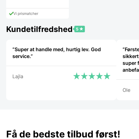
Vi prismatcher
Kundetilfredshed
“Super at handle med, hurtig lev. God
“Først
service.”
sikker
super fli
anbefa
Lajla
Ole
Få de bedste tilbud først!