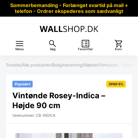
Sommerbemanding - Forlænget svartid på mail +
telefon - Ordrer ekspederes som sædvanligt
Menu
Søg
Favoritter
Kurv
Forside
/
Alle produkter
/
Boligindretning
/
Møbler
/
Vinhylder / Vinreole
Populært
SPAR 6%
Vintønde Rosey-Indica –
Højde 90 cm
Varenummer: CB-INDICA