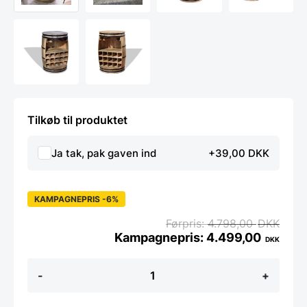
Tilkøb til produktet
Ja tak, pak gaven ind
+39,00 DKK
KAMPAGNEPRIS -6%
4.798,00
DKK
4.499,00
DKK
Vintønde
-
+
Rosey-
Indica
-