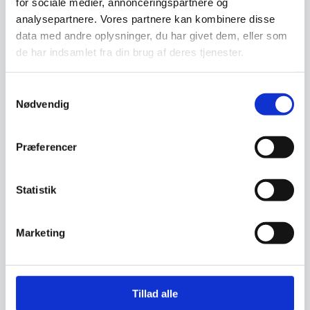
for sociale medier, annonceringspartnere og
Bordplade:
Ø 58 cm – Rustik “Raw” finish
analysepartnere. Vores partnere kan kombinere disse
data med andre oplysninger, du har givet dem, eller som
Kapacitet:
15 flaskehylder + 2 glasrækker
de har indsamlet fra din brug af deres tjenester.
Samtykkevalg
Leveringsmetode
Nødvendig
Præferencer
Har du spørgsmål til varen? Klik her
Statistik
Vi prismatcher - Klik her
Marketing
Relaterede varer
Tillad alle