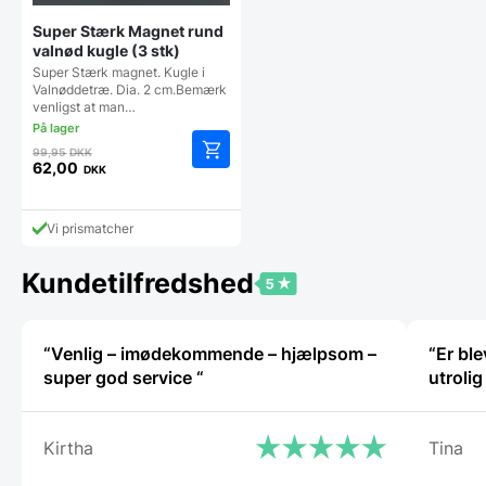
Super Stærk Magnet rund
valnød kugle (3 stk)
Super Stærk magnet. Kugle i
Valnøddetræ. Dia. 2 cm.Bemærk
venligst at man…
Den
99,95
DKK
oprindelige
62,00
DKK
Den
pris
aktuelle
var:
pris
99,95 DKK.
Vi prismatcher
er:
62,00 DKK.
Kundetilfredshed
“Venlig – imødekommende – hjælpsom –
“Er bl
super god service “
utroli
Kirtha
Tina