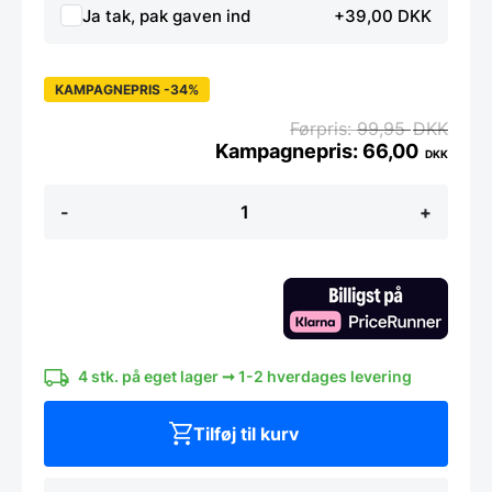
Ja tak, pak gaven ind
+39,00 DKK
KAMPAGNEPRIS -34%
99,95
DKK
66,00
DKK
Super
-
+
stærk
magnet,
pandaer
(2
stk)
antal
4 stk. på eget lager ➞ 1-2 hverdages levering
Tilføj til kurv