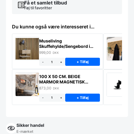
Få et samlet tilbud
Føj til favoritter
Du kunne også være interesseret i…
Museliving
K
Skuffehylde/Sengebord i
U
massiv eg
999,00
6
DKK
+ Tilføj
-
+
100 X 50 CM. BEIGE
K
MARMOR MAGNETISK
s
STÆNKPLADE
873,00
1
DKK
+ Tilføj
-
+
Sikker handel
E-mærket