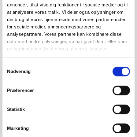
annoncer, til at vise dig funktioner til sociale medier og til
at analysere vores trafik. Vi deler også oplysninger om
din brug af vores hjemmeside med vores partnere inden
for sociale medier, annonceringspartnere og
Super stærk magnet
Super Stærk Magnetisk
hexagon med rosa og
Boks
analysepartnere. Vores partnere kan kombinere disse
terracotta akryl (2 stk)
Pynt din magnetiske tavle med
Super Stærk Magnetisk Boks 6
data med andre oplysninger, du har givet dem, eller som
disse trendy hexagon magneter
x 6 x 6 cm. Perfekt til glastavler,
de har indsamlet fra din brug af deres tjenester.
med rosa og…
kan bruges på…
Den
Den
99,95
DKK
109,00
DKK
oprindelige
oprindelige
Samtykkevalg
99,94
81,75
DKK
DKK
Den
Den
pris
pris
Nødvendig
aktuelle
aktuelle
var:
var:
pris
pris
99,95 DKK.
109,00 DKK.
Vi prismatcher
Vi prismatcher
er:
er:
Præferencer
99,94 DKK.
81,75 DKK.
SPAR 40%
SPAR 45%
Statistik
Marketing