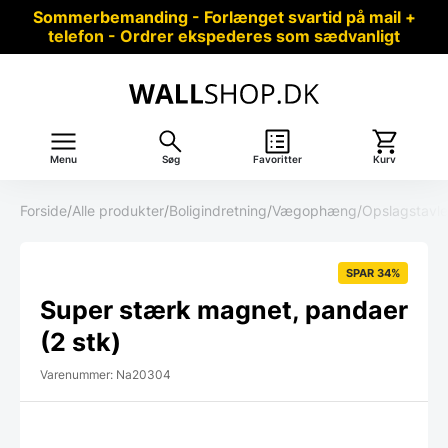
Sommerbemanding - Forlænget svartid på mail +
telefon - Ordrer ekspederes som sædvanligt
Menu
Søg
Favoritter
Kurv
Forside
/
Alle produkter
/
Boligindretning
/
Vægophæng
/
Opslagstavle
SPAR 34%
Super stærk magnet, pandaer
(2 stk)
Varenummer: Na20304