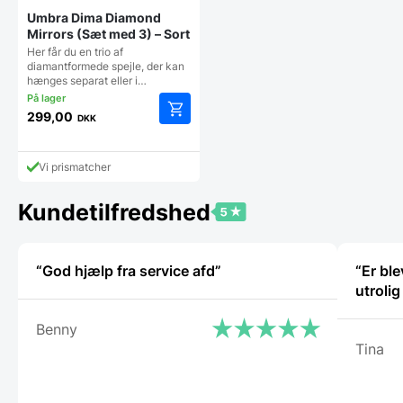
Umbra Dima Diamond
Mirrors (Sæt med 3) – Sort
Her får du en trio af
diamantformede spejle, der kan
hænges separat eller i…
299,00
DKK
Vi prismatcher
Kundetilfredshed
“God hjælp fra service afd”
“Er bl
utroli
Benny
Tina