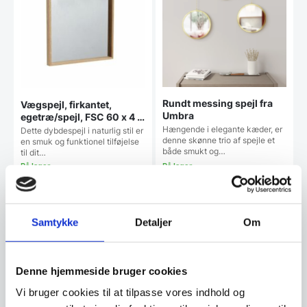
Rundt messing spejl fra
Vægspejl, firkantet,
Umbra
egetræ/spejl, FSC 60 x 4 x
40 cm
Hængende i elegante kæder, er
Dette dybdespejl i naturlig stil er
denne skønne trio af spejle et
en smuk og funktionel tilføjelse
både smukt og…
til dit…
Den
Den
699,00
DKK
409,00
DKK
oprindelige
oprindelige
619,00
299,00
DKK
DKK
Den
Den
pris
pris
aktuelle
aktuelle
var:
var:
Samtykke
Detaljer
Om
pris
pris
699,00 DKK.
409,00 DKK.
Vi prismatcher
Vi prismatcher
er:
er:
619,00 DKK.
299,00 DKK.
SPAR 34%
Denne hjemmeside bruger cookies
Vi bruger cookies til at tilpasse vores indhold og