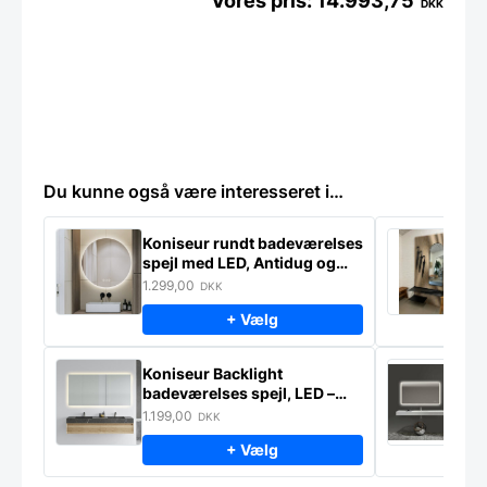
14.993,75
DKK
Du kunne også være interesseret i…
Koniseur rundt badeværelses
K
spejl med LED, Antidug og
p
Touchsensor
–
1.299,00
2
DKK
+ Vælg
Koniseur Backlight
E
badeværelses spejl, LED –
s
lampeudtag – Antidug
j
1.199,00
2
DKK
f
+ Vælg