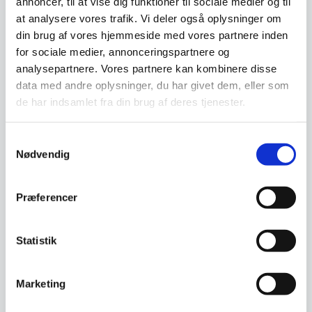
annoncer, til at vise dig funktioner til sociale medier og til
at analysere vores trafik. Vi deler også oplysninger om
din brug af vores hjemmeside med vores partnere inden
for sociale medier, annonceringspartnere og
analysepartnere. Vores partnere kan kombinere disse
data med andre oplysninger, du har givet dem, eller som
de har indsamlet fra din brug af deres tjenester.
Umbra Shift Press Spejl L:
12 cm B: 7,8 cm H: 32 cm
Samtykkevalg
Søger du noget andet end blot
Nødvendig
det klassiske spejl? Dette spejl
har et nyt og…
Præferencer
Statistik
Umbra Hub spejl
Aflangt spejl som enten kan stå
selv eller monteresBeklædt med
Marketing
sort gummi…
Den
1.129,00
DKK