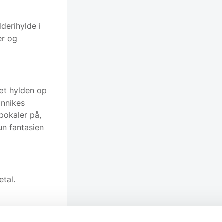
derihylde i
er og
sæt hylden op
ønnikes
 pokaler på,
un fantasien
etal.