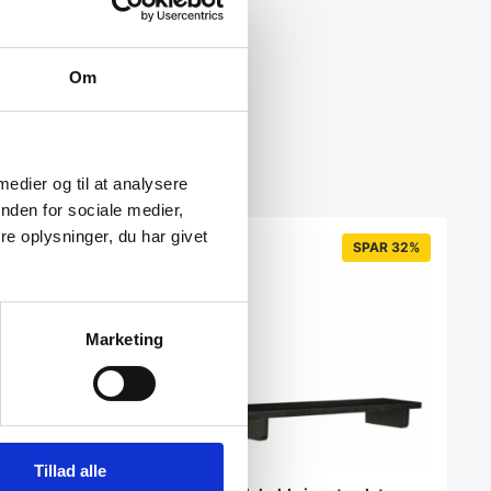
Om
 medier og til at analysere
nden for sociale medier,
e oplysninger, du har givet
SPAR 32%
Marketing
ba hvid hylde 22 x
Tillad alle
 olieret egetræ, kan