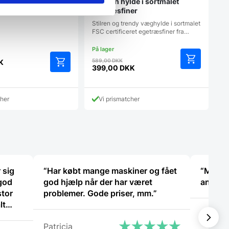
Hübsch hylde i sortmalet
med læderstropper.Mål:
egetræsfiner
Stilren og trendy væghylde i sortmalet
FSC certificeret egetræsfiner fra…
Den
589,00
DKK
K
oprindelige
399,00
DKK
Den
pris
aktuelle
var:
pris
589,00 DKK.
cher
Vi prismatcher
er:
399,00 DKK.
 sig
“Har købt mange maskiner og fået
“Meget 
 god
god hjælp når der har været
anbefa
stor
problemer. Gode priser, mm.”
lt
Ole
en
Patricia