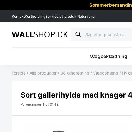
Sommerbemanding -
Kontakt
Kortbetaling
Service på produkt
Returvarer
Vægbeklædning
Forside
/
Alle produkter
/
Boligindretning
/
Vægophæng
/
Hyld
Sort gallerihylde med knager 
Varenummer: Na70148