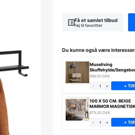
45
cm
antal
Få et samlet tilbud
Føj til favoritter
Du kunne også være interesser
Museliving
Skuffehylde/Sengebor
massiv eg
999,00
DKK
+ Tilf
-
+
100 X 50 CM. BEIGE
MARMOR MAGNETIS
STÆNKPLADE
873,00
DKK
+ Tilf
-
+