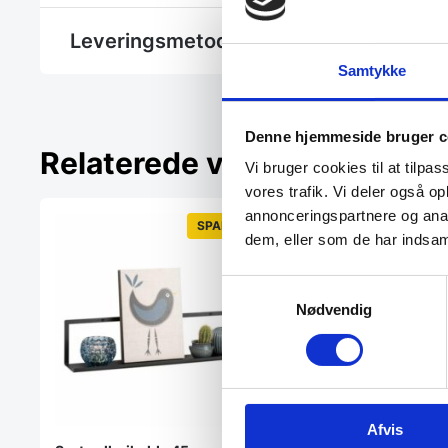
Leveringsmetode
Samtykke
Denne hjemmeside bruger c
Relaterede varer
Vi bruger cookies til at tilpas
vores trafik. Vi deler også 
annonceringspartnere og anal
SPAR 35%
dem, eller som de har indsaml
Samtykkevalg
Nødvendig
Afvis