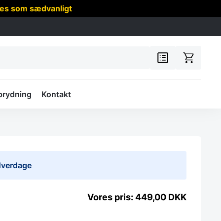
res som sædvanligt
prydning
Kontakt
 Hverdage
449,00
DKK