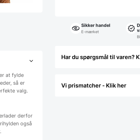
Sikker handel
D
v
E-mærket
Bl
Har du spørgsmål til varen? K
er at fylde
eder, så er
Vi prismatcher - Klik her
rfekte valg.
erlader derfor
rihylden også
.