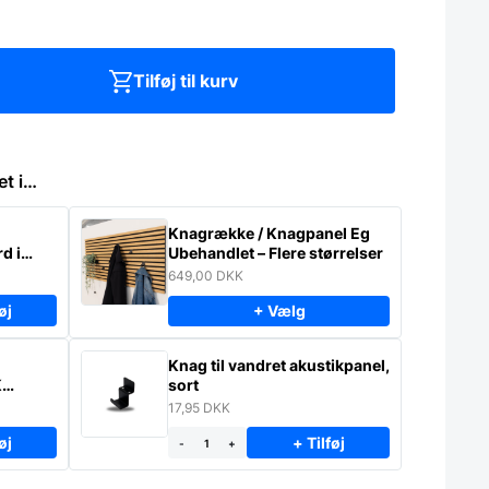
Tilføj til kurv
et i…
Knagrække / Knagpanel Eg
d i
Ubehandlet – Flere størrelser
649,00
DKK
øj
+ Vælg
Knag til vandret akustikpanel,
K
sort
17,95
DKK
øj
+ Tilføj
-
+