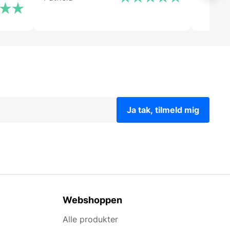
om
noget
Ja tak, tilmeld mig
Webshoppen
Alle produkter