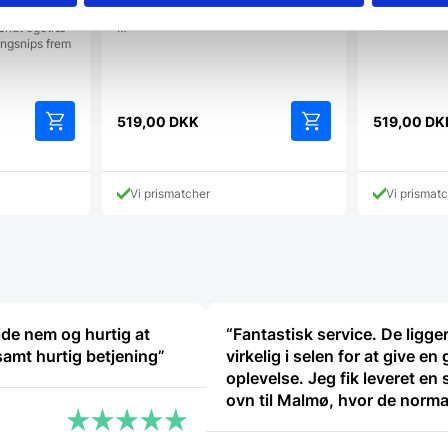
 i egetræ
vægmonteres 
vægmonteres med læderstropper.Mål:
…
kendt egetræ
…
ingsnips frem
519,00
DKK
519,00
DK
Vi prismatcher
Vi prismat
de nem og hurtig at
“Fantastisk service. De ligger
amt hurtig betjening”
virkelig i selen for at give en
oplevelse. Jeg fik leveret en 
ovn til Malmø, hvor de norma
ikke har levering direkte, ud
problemer. Jeg kan i høj grad