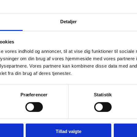
Detaljer
ookies
se vores indhold og annoncer, til at vise dig funktioner til sociale
oplysninger om din brug af vores hjemmeside med vores partnere i
ysepartnere. Vores partnere kan kombinere disse data med andr
et fra din brug af deres tjenester.
Præferencer
Statistik
Preform al
Preform alba smoked hylde 22
65 cm
x 65 cm
Tillad valgte
Hylde i white
Hylde i natur olieret egetræ, kan