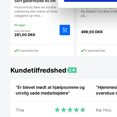
Sort gallerihylde 45 cm
Hübsch displayhylde
Hvad end du fører en nordisk
Simpel hylde i FSC god
indretning eller elsker at fylde
fra Hübsch.Vis dine yndl
væggene op med…
på…
Den
399,00
DKK
499,00
DKK
oprindelige
261,00
DKK
Den
pris
aktuelle
var:
pris
399,00 DKK.
Vi prismatcher
Vi prismatcher
er:
261,00 DKK.
Kundetilfredshed
“Er blevet mødt at hjælpsomme og
“Hjemmesi
utrolig søde medarbejdere”
overskue s
Tina
Kai Hou