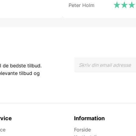
Peter Holm
anbefale Gastrobutikken – s
både på priser og service er 
ud over det sædvanlige.”
l de bedste tilbud.
elevante tilbud og
vice
Information
ice
Forside