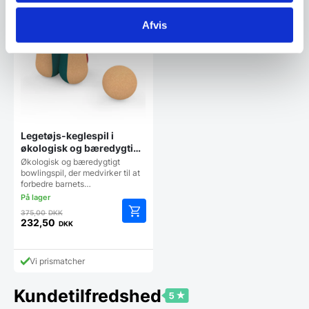
SPAR 38%
Afvis
Legetøjs-keglespil i
økologisk og bæredygtigt
kork til børn
Økologisk og bæredygtigt
bowlingspil, der medvirker til at
forbedre barnets…
Den
375,00
DKK
oprindelige
232,50
DKK
Den
pris
aktuelle
var:
pris
375,00 DKK.
Vi prismatcher
er:
232,50 DKK.
Kundetilfredshed