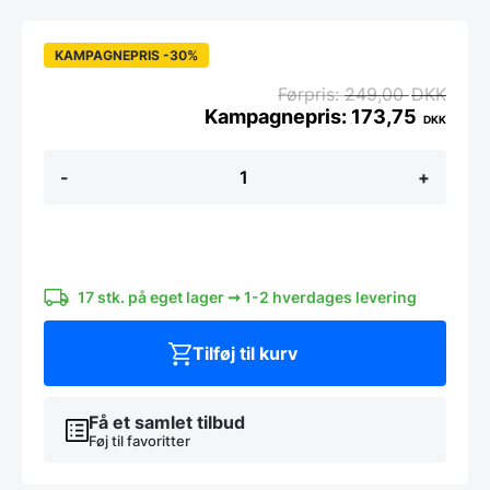
KAMPAGNEPRIS -30%
249,00
DKK
173,75
DKK
Sejlskib
-
+
i
kork
til
små
børn
-
bæredygtigt
17 stk. på eget lager ➞ 1-2 hverdages levering
og
økologisk
Tilføj til kurv
antal
Få et samlet tilbud
Føj til favoritter