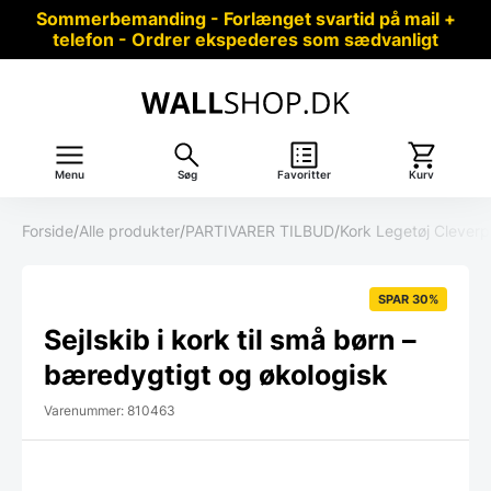
Sommerbemanding - Forlænget svartid på mail +
telefon - Ordrer ekspederes som sædvanligt
Menu
Søg
Favoritter
Kurv
Forside
/
Alle produkter
/
PARTIVARER TILBUD
/
Kork Legetøj Cleverp
SPAR 30%
Sejlskib i kork til små børn –
bæredygtigt og økologisk
Varenummer: 810463