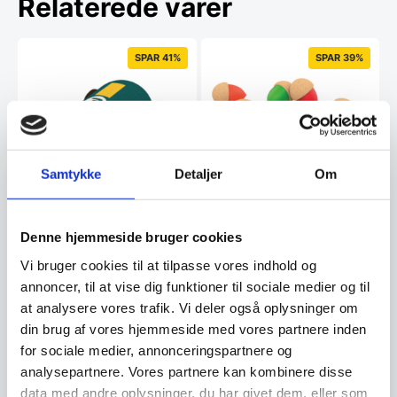
Relaterede varer
SPAR 41%
SPAR 39%
Samtykke
Detaljer
Om
Legetøjsbil i bæredygtigt
Bæredygtige
kork til aktive børn – grøn
Denne hjemmeside bruger cookies
farveblyanter til børn –
​Biler er ofte et af de første
farverne har samme facon
Få timevis af fantasifuld leg med
legetøj, som børn identificerer
Vi bruger cookies til at tilpasse vores indhold og
som agern
vores økologiske farveblyanter,
sig med, og…
annoncer, til at vise dig funktioner til sociale medier og til
som er…
at analysere vores trafik. Vi deler også oplysninger om
Den
Den
198,00
DKK
265,00
DKK
din brug af vores hjemmeside med vores partnere inden
oprindelige
oprindelige
116,25
162,50
DKK
DKK
Den
Den
for sociale medier, annonceringspartnere og
pris
pris
aktuelle
aktuelle
var:
var:
analysepartnere. Vores partnere kan kombinere disse
pris
pris
198,00 DKK.
265,00 DKK.
Vi prismatcher
Vi prismatcher
data med andre oplysninger, du har givet dem, eller som