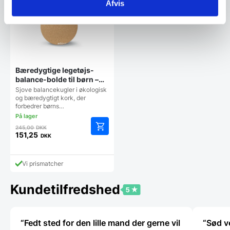
Afvis
Bæredygtige legetøjs-
balance-bolde til børn –
udført i økologisk kork
Sjove balancekugler i økologisk
og bæredygtigt kork, der
forbedrer børns…
Den
245,00
DKK
oprindelige
151,25
DKK
Den
pris
aktuelle
var:
pris
245,00 DKK.
Vi prismatcher
er:
151,25 DKK.
Kundetilfredshed
“Fedt sted for den lille mand der gerne vil
“Sød v