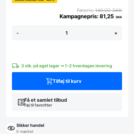
149,00
DKK
81,25
DKK
Bolde
-
+
i
økologisk
og
bæredygtigt
kork
til
børn
3 stk. på eget lager ➞ 1-2 hverdages levering
i
alle
Tilføj til kurv
aldre
fra
Cleverplaying
antal
Få et samlet tilbud
Føj til favoritter
Sikker handel
E-mærket