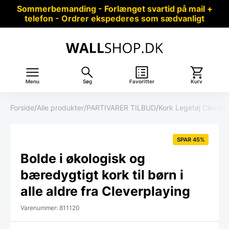
Sommerbemanding - Forlænget svartid på mail +
telefon - Ordrer ekspederes som sædvanligt
Menu
Søg
Favoritter
Kurv
Forside
/
Alle produkter
/
PARTIVARER TILBUD
/
Kork Legetøj Cleverp
SPAR 45%
Bolde i økologisk og
bæredygtigt kork til børn i
alle aldre fra Cleverplaying
Varenummer: 811120