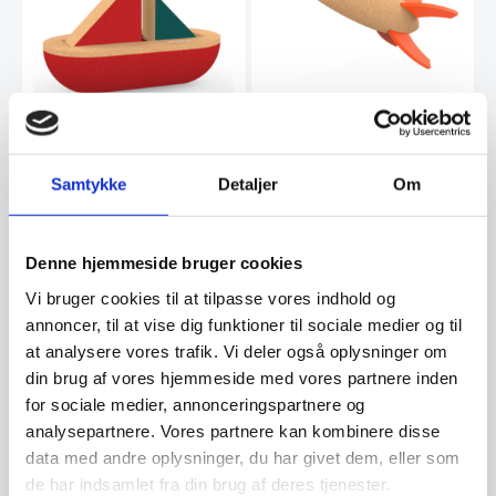
Legetøjsraket til børn –
økologisk og bæredygtig
Sejlskib i kork til små børn
Opdag hvad der gemmer sig ude
i rummet med vores økologiske
– bæredygtigt og
Samtykke
Detaljer
Om
legetøjsraket.…
økologisk
Forny din babys baderutine med
en sjov og bæredygtig
legetøjssejlbåd i kork…
Denne hjemmeside bruger cookies
Den
Den
249,00
DKK
198,00
DKK
oprindelige
oprindelige
173,75
116,25
Vi bruger cookies til at tilpasse vores indhold og
DKK
DKK
Den
Den
pris
pris
annoncer, til at vise dig funktioner til sociale medier og til
aktuelle
aktuelle
var:
var:
at analysere vores trafik. Vi deler også oplysninger om
pris
pris
249,00 DKK.
198,00 DKK.
Vi prismatcher
Vi prismatcher
er:
er:
din brug af vores hjemmeside med vores partnere inden
173,75 DKK.
116,25 DKK.
for sociale medier, annonceringspartnere og
SPAR 37%
SPAR 41%
analysepartnere. Vores partnere kan kombinere disse
data med andre oplysninger, du har givet dem, eller som
de har indsamlet fra din brug af deres tjenester.