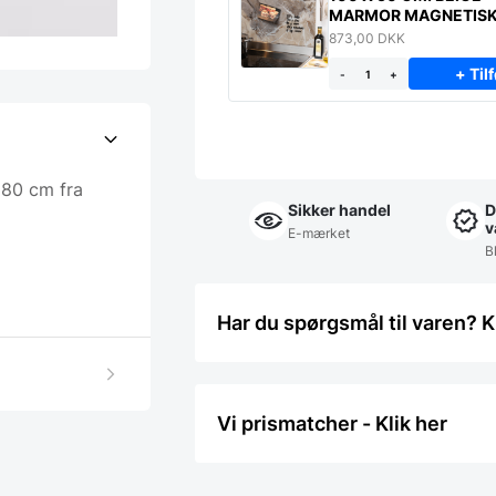
MARMOR MAGNETIS
STÆNKPLADE
873,00
DKK
+ Tilf
-
+
 80 cm fra
Sikker handel
D
v
E-mærket
Bl
Har du spørgsmål til varen? K
Vi prismatcher - Klik her