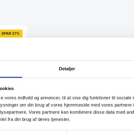
SPAR 37%
Detaljer
ookies
se vores indhold og annoncer, til at vise dig funktioner til sociale
er til
oplysninger om din brug af vores hjemmeside med vores partnere i
ysepartnere. Vores partnere kan kombinere disse data med andr
ngsgitter er
effektiv…
et fra din brug af deres tjenester.