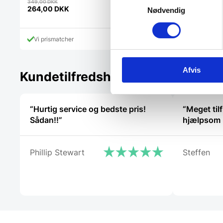
Den
Den
349,00
DKK
449,00
DKK
oprindelige
oprindelig
264,00
DKK
282,50
DKK
Nødvendig
Den
Den
pris
pris
aktuelle
aktuelle
var:
var:
pris
pris
349,00 DKK.
449,00 DK
Vi prismatcher
Vi prismatcher
er:
er:
264,00 DKK.
282,50 DKK.
Afvis
Kundetilfredshed
“Hurtig service og bedste pris!
“Meget tilf
Sådan!!”
hjælpsom 
Phillip Stewart
Steffen