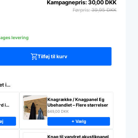
30,00
DKK
39,95
DKK
dages levering
Tilføj til kurv
et i…
Knagrække / Knagpanel Eg
d i
Ubehandlet – Flere størrelser
649,00
DKK
øj
+ Vælg
Knag til vandret akustikpanel,