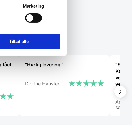
Marketing
Tillad alle
 fået
“Hurtig levering “
“Super 
Kanon 
ved hv
Dorthe Hausted
vejlede
Arden
selskab