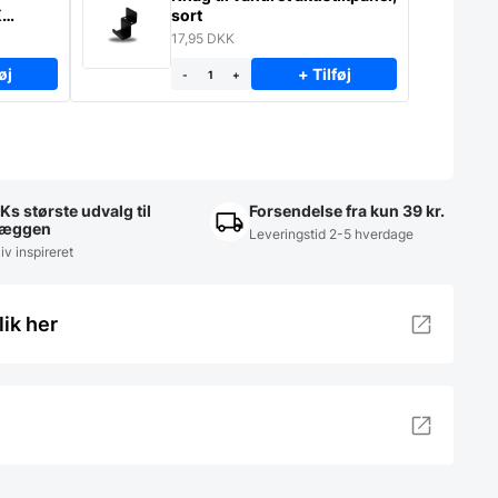
K
sort
17,95
DKK
øj
+ Tilføj
-
+
Ks største udvalg til
Forsendelse fra kun 39 kr.
æggen
Leveringstid 2-5 hverdage
iv inspireret
lik her