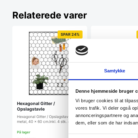
Relaterede varer
SPAR 24%
Samtykke
Denne hjemmeside bruger c
Vi bruger cookies til at tilpas
Hexagonal Gitter /
Sort opbevaringsgitt
vores trafik. Vi deler også 
Opslagstavle
akustikpaneler
annonceringspartnere og anal
Hexagonal Gitter / Opslagstavle. Sort
Dette praktiske opbevari
metal, 40 x 60 cm.Inkl. 4 stk. 4 cm.…
den perfekte løsning til 
dem, eller som de har indsaml
Samtykkevalg