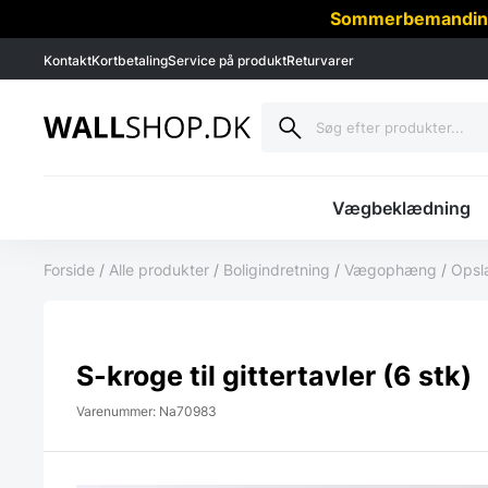
Sommerbemanding -
Kontakt
Kortbetaling
Service på produkt
Returvarer
Vægbeklædning
Forside
/
Alle produkter
/
Boligindretning
/
Vægophæng
/
Opsl
S-kroge til gittertavler (6 stk)
Varenummer: Na70983