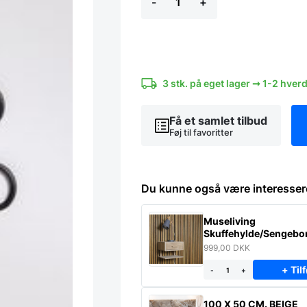
-
+
kroge
til
gittertavler
(6
stk)
antal
3 stk. på eget lager ➞ 1-2 hver
Få et samlet tilbud
Føj til favoritter
Du kunne også være interesser
Museliving
Skuffehylde/Sengebor
massiv eg
999,00
DKK
+ Tilf
-
+
100 X 50 CM. BEIGE