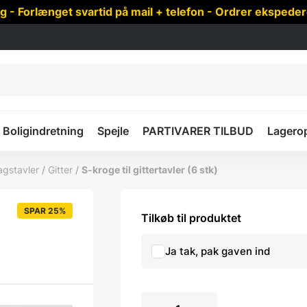
 Forlænget svartid på mail + telefon - Ordrer ekspede
Boligindretning
Spejle
PARTIVARER TILBUD
Lagero
agstavler
/
Gitter
/
S-kroge til gittertavler (6 stk)
SPAR 25%
Tilkøb til produktet
Ja tak, pak gaven ind
S-