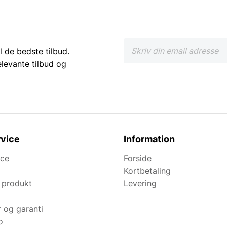
l de bedste tilbud.
elevante tilbud og
vice
Information
ice
Forside
Kortbetaling
 produkt
Levering
r og garanti
o