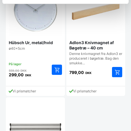
Hübsch Ur, metal/hvid
Adlon3 Knivmagnet af
Bøgetræ – 40 cm
ø40x5cm
Denne knivmagnet fra Adlon3 er
produceret i bøgetræ. Bag den
smukke…
Den
559,00
DKK
799,00
DKK
oprindelige
299,00
DKK
Den
pris
aktuelle
var:
pris
559,00 DKK.
Vi prismatcher
Vi prismatcher
er:
299,00 DKK.