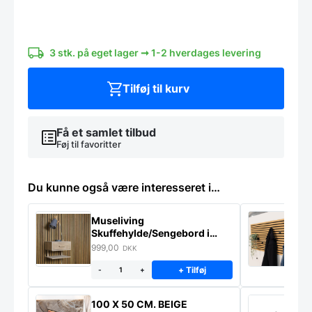
antal
3 stk. på eget lager ➞ 1-2 hverdages levering
Tilføj til kurv
Få et samlet tilbud
Føj til favoritter
Du kunne også være interesseret i…
Museliving
K
Skuffehylde/Sengebord i
U
massiv eg
999,00
6
DKK
+ Tilføj
-
+
100 X 50 CM. BEIGE
K