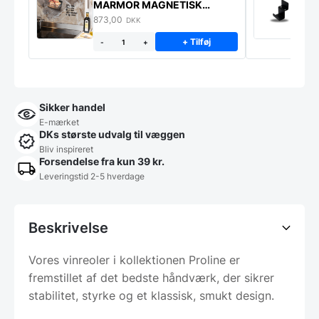
MARMOR MAGNETISK
s
STÆNKPLADE
873,00
1
DKK
+ Tilføj
-
+
Sikker handel
E-mærket
DKs største udvalg til væggen
Bliv inspireret
Forsendelse fra kun 39 kr.
Leveringstid 2-5 hverdage
Beskrivelse
Vores vinreoler i kollektionen Proline er
fremstillet af det bedste håndværk, der sikrer
stabilitet, styrke og et klassisk, smukt design.