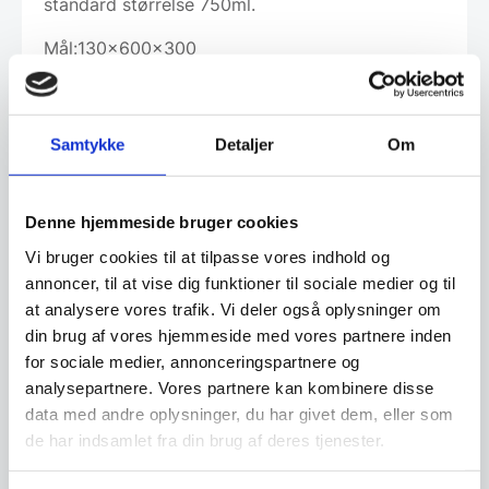
standard størrelse 750ml.
Mål:130x600x300
Leveringsmetode
Samtykke
Detaljer
Om
Denne hjemmeside bruger cookies
Har du spørgsmål til varen? Klik her
Vi bruger cookies til at tilpasse vores indhold og
annoncer, til at vise dig funktioner til sociale medier og til
at analysere vores trafik. Vi deler også oplysninger om
Vi prismatcher - Klik her
din brug af vores hjemmeside med vores partnere inden
for sociale medier, annonceringspartnere og
analysepartnere. Vores partnere kan kombinere disse
Relaterede varer
data med andre oplysninger, du har givet dem, eller som
de har indsamlet fra din brug af deres tjenester.
SPAR 33%