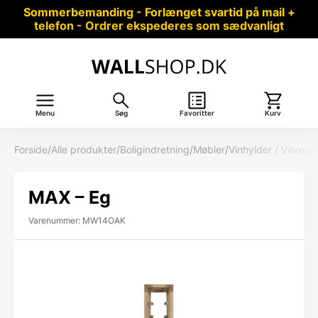
Sommerbemanding - Forlænget svartid på mail +
telefon - Ordrer ekspederes som sædvanligt
Menu
Søg
Favoritter
Kurv
Forside
/
Alle produkter
/
Boligindretning
/
Møbler
/
Vinhylder / Vinreole
MAX – Eg
Varenummer: MW14OAK