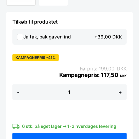
Tilkøb til produktet
Ja tak, pak gaven ind
+39,00 DKK
KAMPAGNEPRIS -41%
199,00
DKK
117,50
DKK
Preform
-
+
Nature
leather
strap,
set.
120cm
antal
6 stk. på eget lager ➞ 1-2 hverdages levering