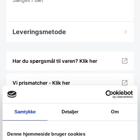
Sælges i sæt
Leveringsmetode
Har du spørgsmål til varen? Klik her
Vi prismatcher - Klik her
Relaterede varer
Samtykke
Detaljer
Om
SPAR 14%
SPAR 20%
Denne hjemmeside bruger cookies