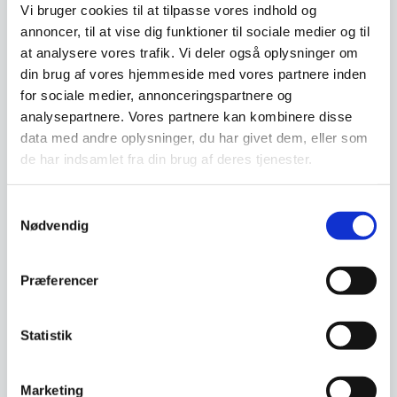
Vi bruger cookies til at tilpasse vores indhold og
annoncer, til at vise dig funktioner til sociale medier og til
at analysere vores trafik. Vi deler også oplysninger om
din brug af vores hjemmeside med vores partnere inden
for sociale medier, annonceringspartnere og
analysepartnere. Vores partnere kan kombinere disse
Væghylde, metal, grøn fra
Hübsch væghængt
data med andre oplysninger, du har givet dem, eller som
Hübsch
skrivebord i natur
de har indsamlet fra din brug af deres tjenester.
Væghylde i metal, grøn fra
Vægmonteret skrivebord i
Hübsh. Størrelse (HxLxB): 31 x
Hübsch’s kernemateriale,
31 x 31 cm.
egetræsfiner (FSC…
Samtykkevalg
Den
Den
Nødvendig
1.349,00
DKK
249,00
DKK
oprindelige
oprindelige
1.079,95
214,00
DKK
DKK
Den
Den
pris
pris
aktuelle
aktuelle
var:
var:
Præferencer
pris
pris
1.349,00 DKK.
249,00 DKK.
Vi prismatcher
Vi prismatcher
er:
er:
1.079,95 DKK.
214,00 DKK.
SPAR 10%
Statistik
Marketing