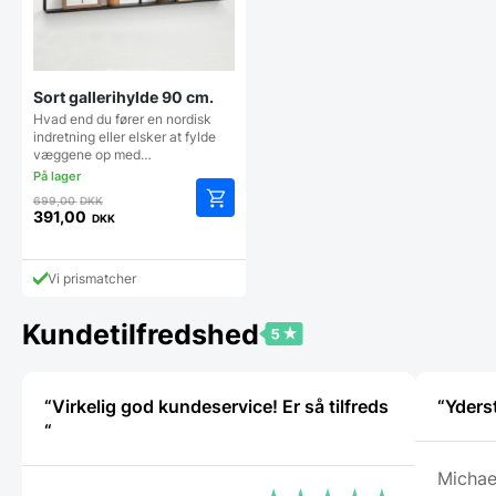
Sort gallerihylde 90 cm.
Hvad end du fører en nordisk
indretning eller elsker at fylde
væggene op med…
Den
699,00
DKK
oprindelige
391,00
DKK
Den
pris
aktuelle
var:
pris
699,00 DKK.
Vi prismatcher
er:
391,00 DKK.
Kundetilfredshed
“Virkelig god kundeservice! Er så tilfreds
“Yders
“
Michae