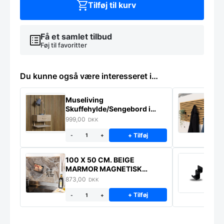
Tilføj til kurv
Få et samlet tilbud
Føj til favoritter
Du kunne også være interesseret i…
Museliving
K
Skuffehylde/Sengebord i
U
massiv eg
999,00
6
DKK
+ Tilføj
-
+
100 X 50 CM. BEIGE
K
MARMOR MAGNETISK
s
STÆNKPLADE
873,00
1
DKK
+ Tilføj
-
+