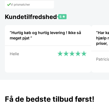
pris
269,00 DKK.
Vi prismatcher
er:
248,75 DKK.
Kundetilfredshed
“Hurtig køb og hurtig levering ! Ikke så
“Har k
meget pjat “
hjælp 
priser
Helle
Patrici
Få de bedste tilbud først!