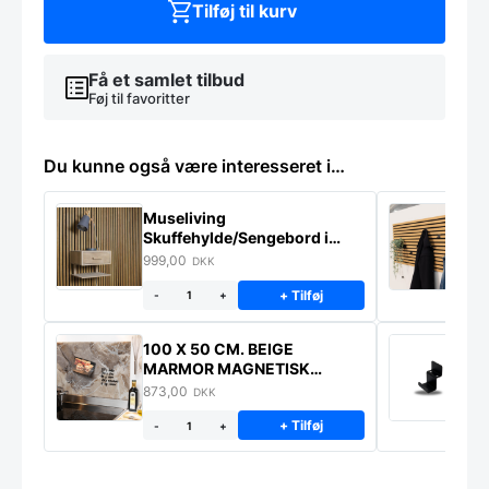
Tilføj til kurv
Få et samlet tilbud
Føj til favoritter
Du kunne også være interesseret i…
Museliving
K
Skuffehylde/Sengebord i
U
massiv eg
999,00
6
DKK
+ Tilføj
-
+
100 X 50 CM. BEIGE
K
MARMOR MAGNETISK
s
STÆNKPLADE
873,00
1
DKK
+ Tilføj
-
+