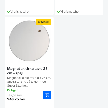
Dette
Den
pris
vare
aktuelle
var:
har
pris
749,00 DKK.
Vi prismatcher
Vi prismatcher
flere
er:
varianter.
448,00 DKK.
SPAR 8%
Mulighederne
kan
vælges
på
varesiden
Magnetisk cirkeltavle 25
cm – spejl
Magnetisk cirkeltavle dia 25 cm.
Spejl.Sæt ting på tavlen med
Super Stærke…
Den
269,00
DKK
oprindelige
248,75
DKK
Den
pris
aktuelle
var: