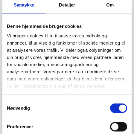
Samtykke
Detaljer
Om
Relaterede varer
Denne hjemmeside bruger cookies
Vi bruger cookies til at tilpasse vores indhold og
annoncer, til at vise dig funktioner til sociale medier og til
at analysere vores trafik. Vi deler også oplysninger om
din brug af vores hjemmeside med vores partnere inden
for sociale medier, annonceringspartnere og
analysepartnere. Vores partnere kan kombinere disse
data med andre oplysninger, du har givet dem, eller som
de har indsamlet fra din brug af deres tjenester.
Magnetisk cirkeltavle 25
Magnetisk cirkeltavle 35
cm – ege finer
cm – metaltavle rustet
Samtykkevalg
look
NAGA nord Magnetisk
NAGA nord Magnetisk
Nødvendig
cirkeltavle dia 25 cm. Egetræs
cirkeltavle dia 35 cm i rustet
finer.Sæt ting på tavlen…
metal lookSæt minder, lister…
449,00
399,00
Præferencer
DKK
DKK