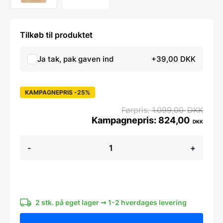
Tilkøb til produktet
Ja tak, pak gaven ind
+39,00 DKK
KAMPAGNEPRIS -25%
1.099,00
DKK
824,00
DKK
Magnetisk
-
+
glas/egefiner
ugetavle
50
x
70
cm.
Engelsk
2 stk. på eget lager ➞ 1-2 hverdages levering
antal