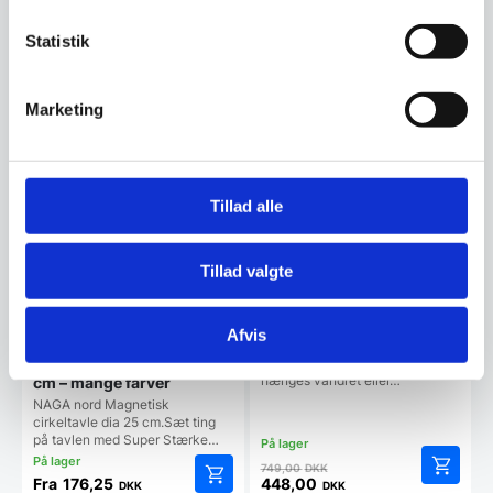
Statistik
Vi prismatcher
Vi prismatcher
SPAR OP TIL 41%
SPAR 40%
Marketing
Tillad alle
Tillad valgte
Glastavle 40 x 60 cm.
PURE White
Afvis
Magnetisk glastavle 40 x 60
Magnetisk cirkeltavle 25
cm. PURE White.Tavlen kan
hænges vandret eller…
cm – mange farver
NAGA nord Magnetisk
cirkeltavle dia 25 cm.Sæt ting
på tavlen med Super Stærke…
Den
749,00
DKK
oprindelige
Fra
176,25
448,00
DKK
DKK