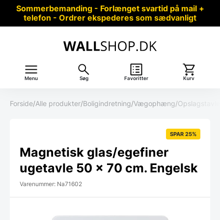
Sommerbemanding - Forlænget svartid på mail +
telefon - Ordrer ekspederes som sædvanligt
Menu
Søg
Favoritter
Kurv
Forside
/
Alle produkter
/
Boligindretning
/
Vægophæng
/
Opslagstavle
SPAR 25%
Magnetisk glas/egefiner
ugetavle 50 x 70 cm. Engelsk
Varenummer: Na71602