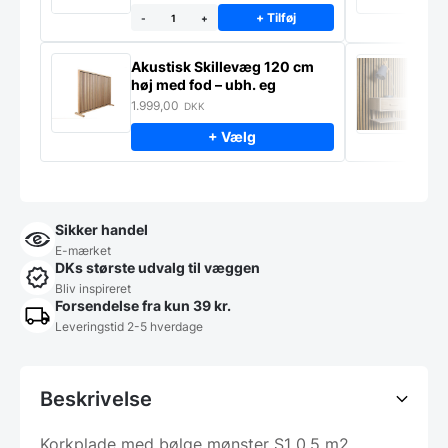
+ Tilføj
-
+
Akustisk Skillevæg 120 cm
M
høj med fod – ubh. eg
S
m
1.999,00
9
DKK
+ Vælg
Sikker handel
E-mærket
DKs største udvalg til væggen
Bliv inspireret
Forsendelse fra kun 39 kr.
Leveringstid 2-5 hverdage
Beskrivelse
Korkplade med bølge mønster S1 0,5 m2