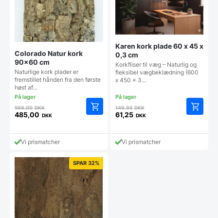
vælges
på
varesiden
Karen kork plade 60 x 45 x
Colorado Natur kork
0,3 cm
90×60 cm
Korkfliser til væg – Naturlig og
Naturlige kork plader er
fleksibel vægbeklædning (600
fremstillet hånden fra den første
x 450 x 3…
høst af…
Den
Den
598,00
DKK
149,95
DKK
oprindelige
oprindelige
485,00
61,25
DKK
DKK
Den
Den
pris
pris
aktuelle
aktuelle
var:
var:
pris
pris
598,00 DKK.
149,95 DKK.
Vi prismatcher
Vi prismatcher
er:
er:
485,00 DKK.
61,25 DKK.
SPAR 32%