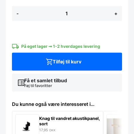
Korkvæg
-
+
med
bølge
mønster
S1
100
x
50
På eget lager ➞ 1-2 hverdages levering
x
4
Tilføj til kurv
cm
antal
Få et samlet tilbud
Føj til favoritter
Du kunne også være interesseret i…
Knag til vandret akustikpanel,
H
sort
f
17,95
1
DKK