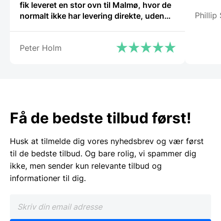
fik leveret en stor ovn til Malmø, hvor de
Phillip
normalt ikke har levering direkte, uden
problemer. Jeg kan i høj grad anbefale
Gastrobutikken – som både på priser og
Peter Holm
service er noget ud over det
sædvanlige.”
Få de bedste tilbud først!
Husk at tilmelde dig vores nyhedsbrev og vær først
til de bedste tilbud. Og bare rolig, vi spammer dig
ikke, men sender kun relevante tilbud og
informationer til dig.