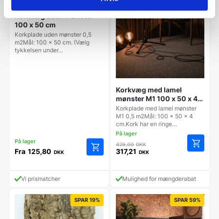
Korkvæg uden mønster
100 x 50 cm
Korkplade uden mønster 0,5
m2Mål: 100 x 50 cm. (Vælg
tykkelsen under…
Korkvæg med lamel
mønster M1 100 x 50 x 4
cm
Korkplade med lamel mønster
M1 0,5 m2Mål: 100 x 50 x 4
cm.Kork har en ringe…
Den
429,00
DKK
oprindelige
Fra
125,80
317,21
DKK
DKK
Dette
Den
pris
vare
aktuelle
var:
har
pris
429,00 DKK.
Vi prismatcher
Mulighed for mængderabat
flere
er:
varianter.
317,21 DKK.
SPAR 19%
SPAR 59%
Mulighederne
kan