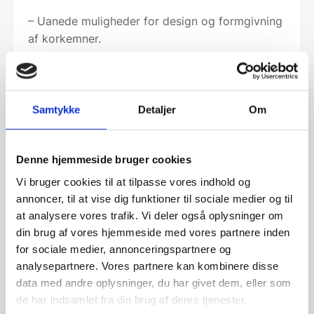
– Uanede muligheder for design og formgivning
af korkemner.
– Holdbart og let at vedligeholde.
– Hurtigt og nemt at installere – limes op med
Samtykke
Detaljer
Om
vævklæber med en tandspartel.
– Kork er let at genanvende i ubehandlet form
og kan genbruges i form af fx granulat.
Denne hjemmeside bruger cookies
Vi bruger cookies til at tilpasse vores indhold og
– Oplagt til kontorer, restauranter, entreer men
annoncer, til at vise dig funktioner til sociale medier og til
kan også købes af private.
at analysere vores trafik. Vi deler også oplysninger om
Leveringstid: 1-3 uger alt efter mængde og
din brug af vores hjemmeside med vores partnere inden
variant
for sociale medier, annonceringspartnere og
analysepartnere. Vores partnere kan kombinere disse
Produktions land: Portugal
data med andre oplysninger, du har givet dem, eller som
de har indsamlet fra din brug af deres tjenester.