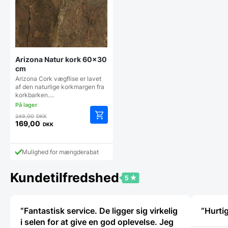
Arizona Natur kork 60×30
cm
Arizona Cork vægflise er lavet
af den naturlige korkmargen fra
korkbarken.…
Den
249,00
DKK
oprindelige
169,00
DKK
Den
pris
aktuelle
var:
pris
249,00 DKK.
Mulighed for mængderabat
er:
169,00 DKK.
Kundetilfredshed
“Fantastisk service. De ligger sig virkelig
“Hurtig
i selen for at give en god oplevelse. Jeg