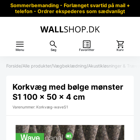
Sommerbemanding - Forlænget svartid på mail +
telefon - Ordrer ekspederes som sædvanligt
Menu
Søg
Favoritter
Kurv
Forside
/
Alle produkter
/
Vægbeklædning
/
Akustikløsninger & Træ
Korkvæg med bølge mønster
S1 100 x 50 x 4 cm
Varenummer: Korkvæg-waveS1