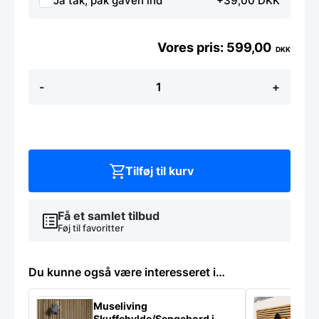
Ja tak, pak gaven ind
+39,00 DKK
599,00
DKK
JAX
-
+
Brændt
Fyrretræ
-
Hjørne
antal
Tilføj til kurv
Få et samlet tilbud
Føj til favoritter
Du kunne også være interesseret i…
Museliving
K
Skuffehylde/Sengebord i
U