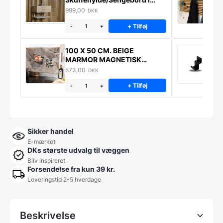
massiv eg
999,00
6
DKK
+ Tilføj
-
+
100 X 50 CM. BEIGE
K
MARMOR MAGNETISK
s
STÆNKPLADE
873,00
1
DKK
+ Tilføj
-
+
Sikker handel
E-mærket
DKs største udvalg til væggen
Bliv inspireret
Forsendelse fra kun 39 kr.
Leveringstid 2-5 hverdage
Beskrivelse