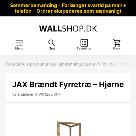
Sommerbemanding - Forlænget svartid på mail +
telefon - Ordrer ekspederes som sædvanligt
Menu
Søg
Favoritter
Kurv
Forside
/
Alle produkter
/
Boligindretning
/
Møbler
/
Vinhylder / Vinreole
JAX Brændt Fyrretræ – Hjørne
Varenummer: MW012BURNT