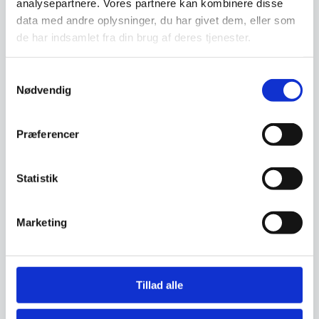
analysepartnere. Vores partnere kan kombinere disse
Vi prismatcher - Klik her
data med andre oplysninger, du har givet dem, eller som
de har indsamlet fra din brug af deres tjenester.
Relaterede varer
Samtykkevalg
Nødvendig
Præferencer
Statistik
Marketing
Zwilling Magnetskinne, 45
Yaxell knivmagnet – 49
cm., plastic
cm. Lys Bambus
Zwilling Magnetskinne, 45 cm.,
Flot knivmagnet i lyst Bambus
Tillad alle
plastic
fra YAXELL. Magneten gemmer
sig bag naturtræ, og…