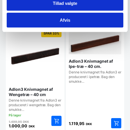
374,94
DKK
Tillad valgte
499,00
DKK
Afvis
Vi prismatcher
Vi prismatcher
SPAR 33%
Adlon3 Knivmagnet af
Ipe-træ – 40 cm.
Denne knivmagnet fra Adlon3 er
produceret i ipetræ. Bag den
smukke…
Adlon3 Knivmagnet af
Wengetræ – 40 cm
Denne knivmagnet fra Adlon3 er
produceret i wengetræ. Bag den
smukke…
Den
1.499,95
DKK
1.119,95
DKK
oprindelige
1.000,00
DKK