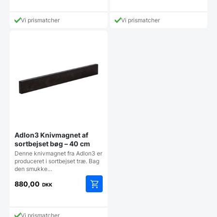
Den
pris
aktuelle
var:
pris
1.499,95 DKK.
Vi prismatcher
Vi prismatcher
er:
1.000,00 DKK.
Adlon3 Knivmagnet af
sortbejset bøg – 40 cm
Denne knivmagnet fra Adlon3 er
produceret i sortbejset træ. Bag
den smukke…
880,00
DKK
Vi prismatcher