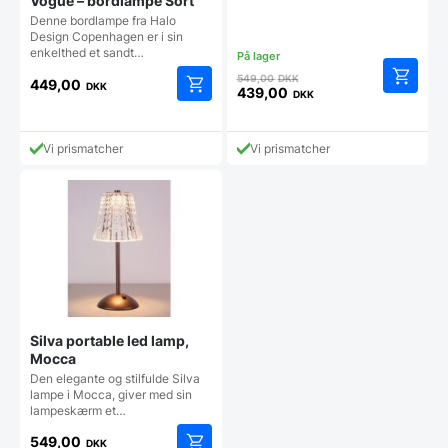
Vogue – bordlampe Sort
Denne bordlampe fra Halo
Design Copenhagen er i sin
enkelthed et sandt…
Den
549,00
DKK
449,00
DKK
oprindelige
439,00
DKK
Den
pris
aktuelle
var:
pris
549,00 DKK.
Vi prismatcher
Vi prismatcher
er:
439,00 DKK.
Silva portable led lamp,
Mocca
Den elegante og stilfulde Silva
lampe i Mocca, giver med sin
lampeskærm et…
549,00
DKK