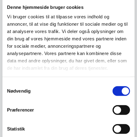
Relaterede varer
Denne hjemmeside bruger cookies
Vi bruger cookies til at tilpasse vores indhold og
annoncer, til at vise dig funktioner til sociale medier og til
SPAR 21%
SPAR 27%
at analysere vores trafik. Vi deler også oplysninger om
din brug af vores hjemmeside med vores partnere inden
for sociale medier, annonceringspartnere og
analysepartnere. Vores partnere kan kombinere disse
data med andre oplysninger, du har givet dem, eller som
de har indsamlet fra din brug af deres tjenester.
Ava lampe – Guld
Denne smukke Ava LED lampe
er udført i guldfarvet aluminium,
Samtykkevalg
som gør den…
Nødvendig
Præferencer
Statistik
Ava lampe – Sølv