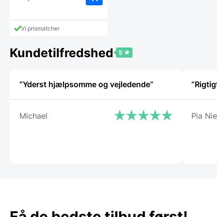
Vi prismatcher
Kundetilfredshed
“Yderst hjælpsomme og vejledende”
“Rigtig
Michael
Pia Nie
Få de bedste tilbud først!