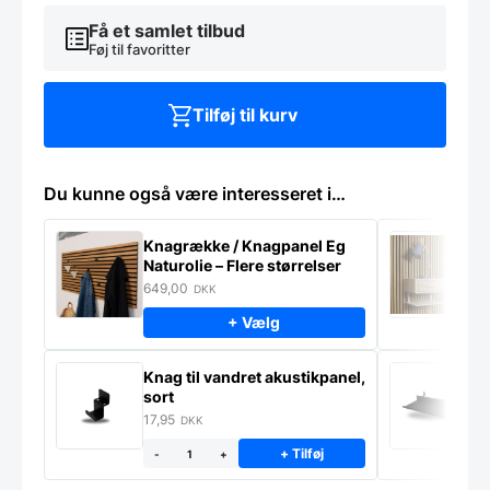
antal
Få et samlet tilbud
Føj til favoritter
Tilføj til kurv
Du kunne også være interesseret i…
Knagrække / Knagpanel Eg
M
Naturolie – Flere størrelser
S
m
649,00
9
DKK
+ Vælg
Li
Knag til vandret akustikpanel,
a
sort
5
17,95
DKK
+ Tilføj
-
+