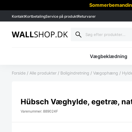
Sommerbemanding -
Kontakt
Kortbetaling
Service på produkt
Returvarer
Vægbeklædning
Forside
/
Alle produkter
/
Boligindretning
/
Vægophæng
/
Hyld
Hübsch Væghylde, egetræ, na
Varenummer: 889024F