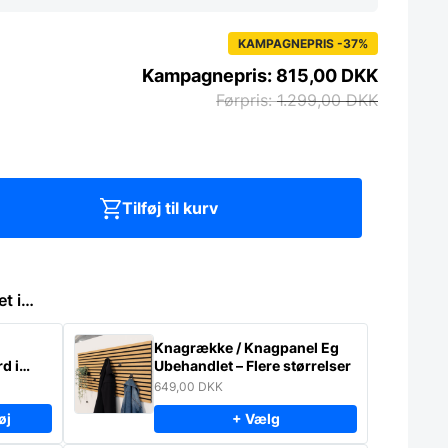
KAMPAGNEPRIS -37%
815,00
DKK
1.299,00
DKK
Tilføj til kurv
et i…
Knagrække / Knagpanel Eg
d i
Ubehandlet – Flere størrelser
649,00
DKK
øj
+ Vælg