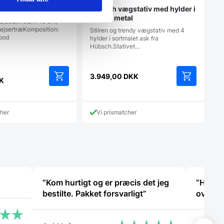
sse, Grå, Kejsertræ
Hübsch vægstativ med hylder i
ask og metal
2/L32xH32xW15 cm,
ejsertræKomposition:
Stilren og trendy vægstativ med 4
ood
hylder i sortmalet ask fra
Hübsch.Stativet…
en
3.949,00
DKK
rindelige
K
is
r:
79,00 DKK.
cher
Vi prismatcher
KK.
“Kom hurtigt og er præcis det jeg
“Hjemm
bestilte. Pakket forsvarligt”
oversku