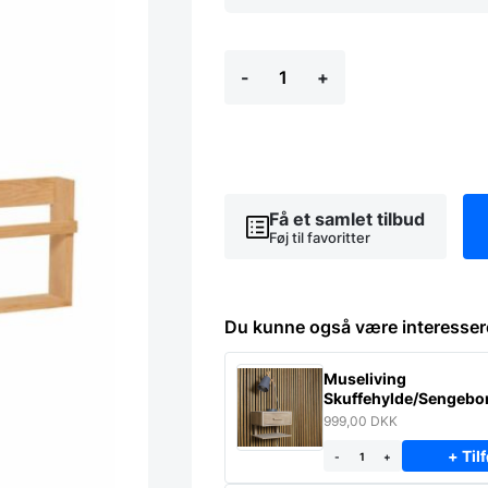
Hübsch
-
+
Væghylde,
egetræ,
natur
antal
Få et samlet tilbud
Føj til favoritter
Du kunne også være interesser
Museliving
Skuffehylde/Sengebor
massiv eg
999,00
DKK
+ Tilf
-
+