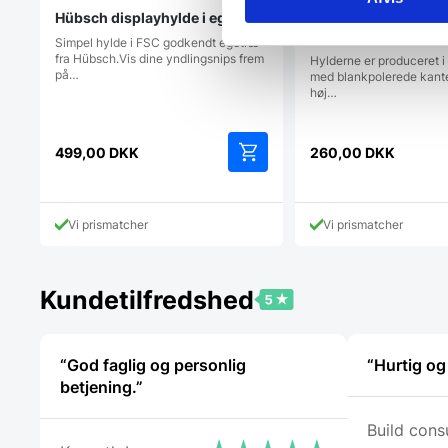
Hübsch displayhylde i egetræ
Rektangulær hylde,
jernfrit blankt glas
Simpel hylde i FSC godkendt egetræ
fra Hübsch.Vis dine yndlingsnips frem
Hylderne er produceret 
på…
med blankpolerede kante
høj…
499,00
DKK
260,00
DKK
Vi prismatcher
Vi prismatcher
Kundetilfredshed
“God faglig og personlig
“Hurtig og
betjening.”
Build consu