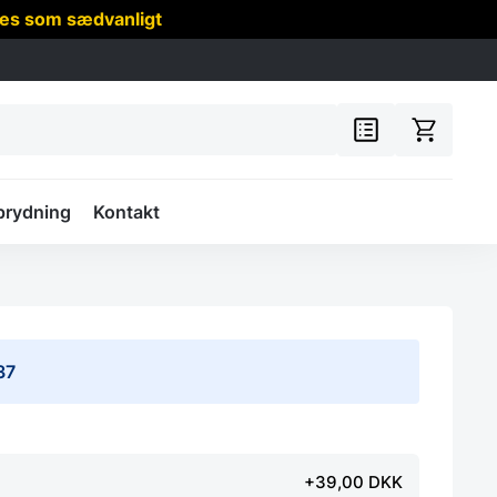
res som sædvanligt
prydning
Kontakt
37
+39,00 DKK