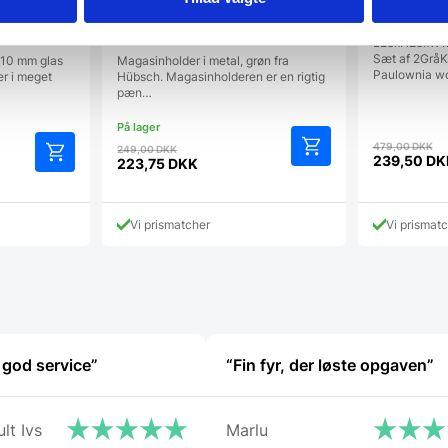
 50×20 cm,
Magasinholder, metal, grøn fra
Display ka
Hübsch
L28xH28xW1
Sæt af 2GråK
i 10 mm glas
Magasinholder i metal, grøn fra
Paulownia w
r i meget
Hübsch. Magasinholderen er en rigtig
pæn…
D
Den
479,00
DKK
249,00
DKK
op
239,50
DK
oprindelige
223,75
DKK
Den
pr
Den
pris
aktuelle
va
aktuelle
var:
pris
4
pris
249,00 DKK.
Vi prismatcher
Vi prismat
er:
er:
239,50 D
223,75 DKK.
 god service”
“Fin fyr, der løste opgaven”
lt Ivs
Marlu