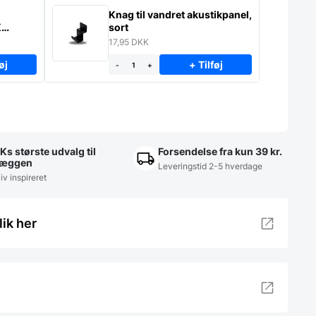
Knag til vandret akustikpanel,
K
sort
17,95
DKK
øj
+ Tilføj
-
+
Ks største udvalg til
Forsendelse fra kun 39 kr.
æggen
Leveringstid 2-5 hverdage
iv inspireret
lik her