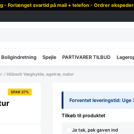
 Forlænget svartid på mail + telefon - Ordrer ekspede
Boligindretning
Spejle
PARTIVARER TILBUD
Lagero
er
/
Hübsch Væghylde, egetræ, natur
SPAR 37%
Forventet leveringstid: Uge 
tur
Tilkøb til produktet
Ja tak, pak gaven ind