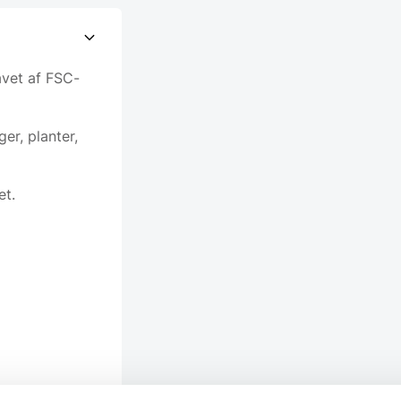
avet af FSC-
er, planter,
et.