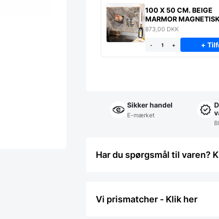
100 X 50 CM. BEIGE
MARMOR MAGNETIS
STÆNKPLADE
873,00
DKK
+ Tilf
-
+
Sikker handel
D
v
E-mærket
Bl
Har du spørgsmål til varen? K
Vi prismatcher - Klik her