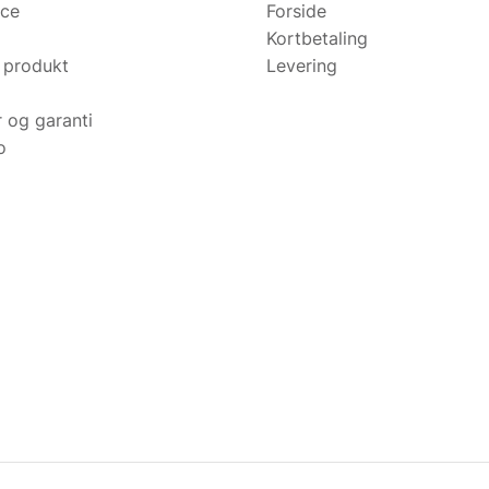
ice
Forside
Kortbetaling
 produkt
Levering
r og garanti
o