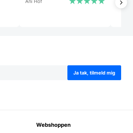
Ani Hof
Kai Ho
Ja tak, tilmeld mig
Webshoppen