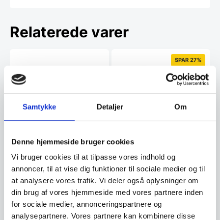
Relaterede varer
SPAR 27%
Samtykke
Detaljer
Om
Butterflies, medium –
Saffron Yellow
Denne hjemmeside bruger cookies
GØR DIT URBANE LIV MERE
NATURLIGT, SOM
Hübsch Knage, metal,
Vi bruger cookies til at tilpasse vores indhold og
SOMMERFUGLE I
messing
annoncer, til at vise dig funktioner til sociale medier og til
LUFTEN Butterflies er…
Flot messing knag fra Hübsch.
at analysere vores trafik. Vi deler også oplysninger om
Kan bruges i køkkenet til
viskestykker eller…
din brug af vores hjemmeside med vores partnere inden
Den
249,00
DKK
for sociale medier, annonceringspartnere og
73,00
DKK
oprindelige
180,96
DKK
analysepartnere. Vores partnere kan kombinere disse
Den
pris