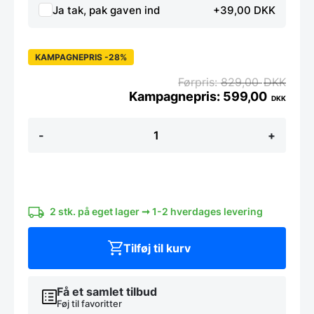
Ja tak, pak gaven ind
+39,00 DKK
KAMPAGNEPRIS -28%
829,00
DKK
599,00
DKK
Hübsch
-
+
Knagerække
m/10
knager,
egetræ,
natur
140
cm
2 stk. på eget lager ➞ 1-2 hverdages levering
antal
Tilføj til kurv
Få et samlet tilbud
Føj til favoritter