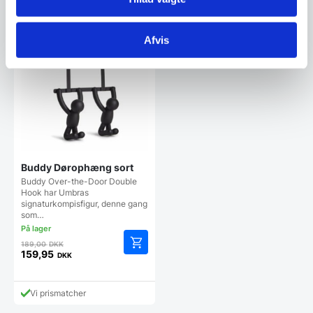
1.288,00 DKK.
Vi prismatcher
Vi prismatcher
er:
999,00 DKK.
SPAR 15%
Afvis
Buddy Dørophæng sort
Buddy Over-the-Door Double
Hook har Umbras
signaturkompisfigur, denne gang
som…
Den
189,00
DKK
oprindelige
159,95
DKK
Den
pris
aktuelle
var:
pris
189,00 DKK.
Vi prismatcher
er: