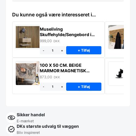
Du kunne også være interesseret i…
Museliving
K
Skuffehylde/Sengebord i
U
massiv eg
999,00
6
DKK
+ Tilføj
-
+
100 X 50 CM. BEIGE
K
MARMOR MAGNETISK
s
STÆNKPLADE
873,00
1
DKK
+ Tilføj
-
+
Sikker handel
E-mærket
DKs største udvalg til væggen
Bliv inspireret