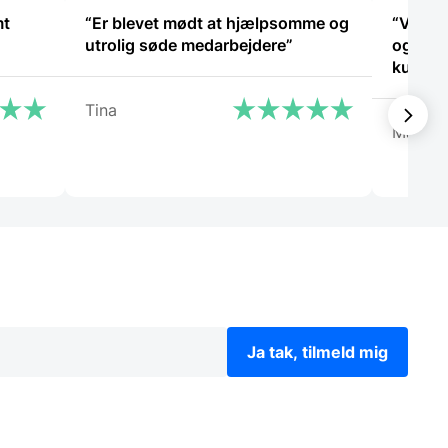
mt
“Er blevet mødt at hjælpsomme og
“Virkel
utrolig søde medarbejdere”
også en
kundes
Tina
Mathia
Ja tak, tilmeld mig