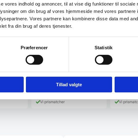
se vores indhold og annoncer, til at vise dig funktioner til sociale
oplysninger om din brug af vores hjemmeside med vores partnere i
ysepartnere. Vores partnere kan kombinere disse data med andr
et fra din brug af deres tjenester.
EVA – Røget Eg
Half EVA –
Præferencer
Statistik
ionen Proline
Vores vinreoler i kollektionen Proline
Vores vinreole
te
er fremstillet af det bedste
er fremstillet
håndværk…
håndværk…
379,00
DK
1.099,00
DKK
Tillad valgte
Vi prismatcher
Vi prismat