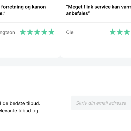
ot forretning og kanon
“Meget flink service kan var
e.”
anbefales”
ngtson
Ole
l de bedste tilbud.
elevante tilbud og