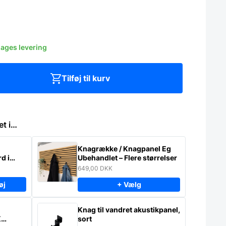
dages levering
Tilføj til kurv
et i…
Knagrække / Knagpanel Eg
d i
Ubehandlet – Flere størrelser
649,00
DKK
øj
+ Vælg
Knag til vandret akustikpanel,
K
sort