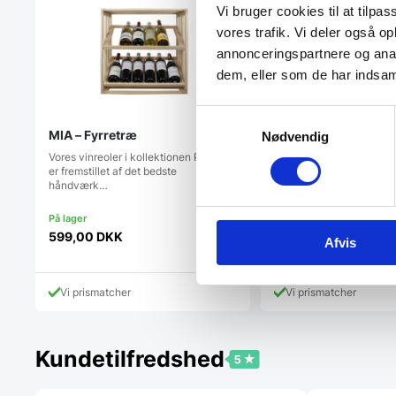
Vi bruger cookies til at tilpas
vores trafik. Vi deler også 
annonceringspartnere og anal
dem, eller som de har indsaml
Samtykkevalg
MIA – Fyrretræ
ZOE – Røget Eg
Nødvendig
Vores vinreoler i kollektionen Proline
Vores vinreoler i kollekt
er fremstillet af det bedste
er fremstillet af det beds
håndværk…
håndværk…
599,00
DKK
1.599,00
DKK
Afvis
Vi prismatcher
Vi prismatcher
Kundetilfredshed