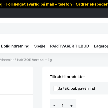
 Forlænget svartid på mail + telefon - Ordrer ekspede
Boligindretning
Spejle
PARTIVARER TILBUD
Lagero
 Vinreoler
/
Half ZOE Vertical – Eg
Tilkøb til produktet
Ja tak, pak gaven ind
Half
-
+
ZOE