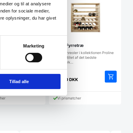
 medier og til at analysere
nden for sociale medier,
e oplysninger, du har givet
 Brændt Fyrretræ
ZOE – Fyrretræ
Marketing
r i kollektionen Proline
Vores vinreoler i kollektionen Proline
 af det bedste
er fremstillet af det bedste
håndværk…
K
979,00
DKK
Tillad alle
cher
Vi prismatcher