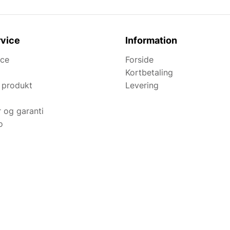
vice
Information
ice
Forside
Kortbetaling
 produkt
Levering
r og garanti
o