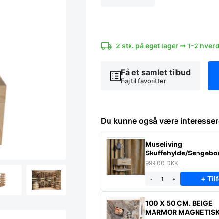
Vertical
-
Eg
antal
2 stk. på eget lager ➞ 1-2 hver
Få et samlet tilbud
Føj til favoritter
Du kunne også være interesser
Museliving
Skuffehylde/Sengebor
massiv eg
999,00
DKK
+ Tilf
-
+
100 X 50 CM. BEIGE
MARMOR MAGNETIS