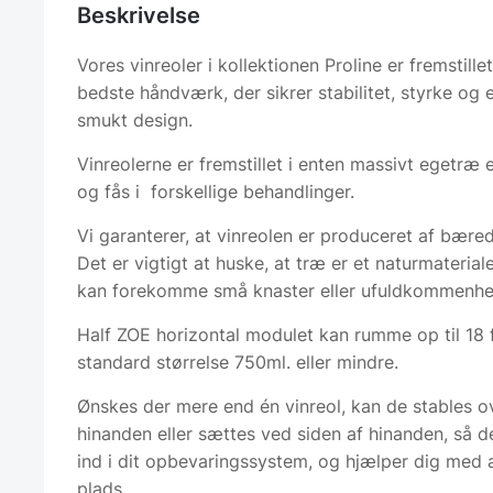
Beskrivelse
Vores vinreoler i kollektionen Proline er fremstille
bedste håndværk, der sikrer stabilitet, styrke og e
smukt design.
Vinreolerne er fremstillet i enten massivt egetræ e
og fås i forskellige behandlinger.
Vi garanterer, at vinreolen er produceret af bæred
Det er vigtigt at huske, at træ er et naturmaterial
kan forekomme små knaster eller ufuldkommenhe
Half ZOE horizontal modulet kan rumme op til 18 f
standard størrelse 750ml. eller mindre.
Ønskes der mere end én vinreol, kan de stables 
hinanden eller sættes ved siden af hinanden, så 
ind i dit opbevaringssystem, og hjælper dig med 
plads.