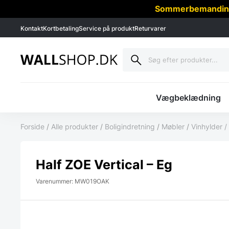
Sommerbemanding -
Kontakt
Kortbetaling
Service på produkt
Returvarer
Vægbeklædning
Forside
/
Alle produkter
/
Boligindretning
/
Møbler
/
Vinhylder /
Half ZOE Vertical – Eg
Varenummer: MW019OAK