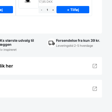
17,95
DKK
øj
+ Tilføj
-
+
Ks største udvalg til
Forsendelse fra kun 39 kr.
æggen
Leveringstid 2-5 hverdage
iv inspireret
lik her