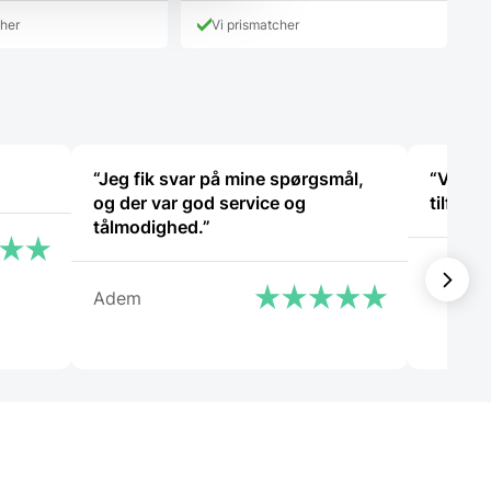
pris
4.398,00 DKK.
1.049,00 DKK.
cher
Vi prismatcher
er:
DKK.
849,00 DKK.
“Jeg fik svar på mine spørgsmål,
“Virkel
og der var god service og
tålmodighed.”
Cristin
Adem