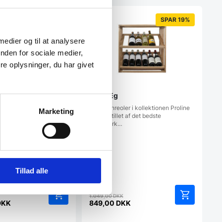
SPAR 9%
SPAR 19%
 medier og til at analysere
nden for sociale medier,
e oplysninger, du har givet
MIA – Eg
Vores vinreoler i kollektionen Proline
Marketing
er fremstillet af det bedste
håndværk…
osey-Say Vinreol &
osentræ Design by
 Rosey-Say.Nuance:
Tillad alle
Den
Den
1.049,00
DKK
oprindelige
oprindelige
DKK
849,00
DKK
Den
pris
pris
aktuelle
var:
var: