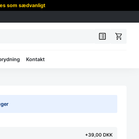
res som sædvanligt
prydning
Kontakt
uger
+39,00 DKK