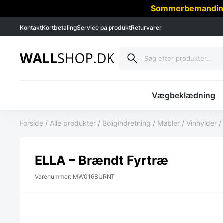
Sommerbemanding -
Kontakt
Kortbetaling
Service på produkt
Returvarer
Vægbeklædning
Forside
/
Alle produkter
/
Boligindretning
/
Møbler
/
Vinhylder /
ELLA – Brændt Fyrtræ
Varenummer: MW016BURNT