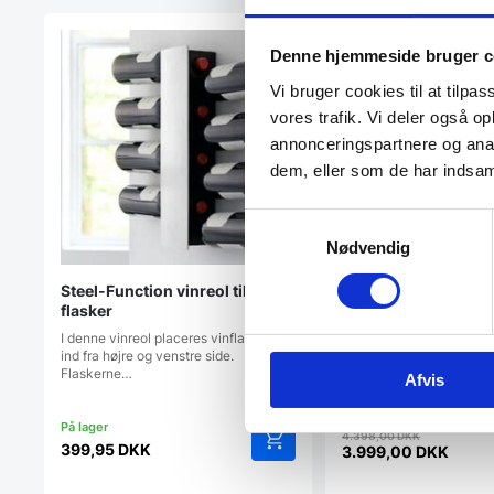
Populært
Denne hjemmeside bruger c
Vi bruger cookies til at tilpas
vores trafik. Vi deler også 
annonceringspartnere og anal
dem, eller som de har indsaml
Samtykkevalg
Nødvendig
Steel-Function vinreol til 8
Vinreol & Barbord |
flasker
Rosey Raw-Say
I denne vinreol placeres vinflaskerne
Rustik VinreolForny dit
ind fra højre og venstre side.
smukke og multifunktion
Flaskerne…
Raw-Say…
Afvis
Den
4.398,00
DKK
399,95
DKK
oprindel
3.999,00
DKK
Den
pris
aktuelle
var: