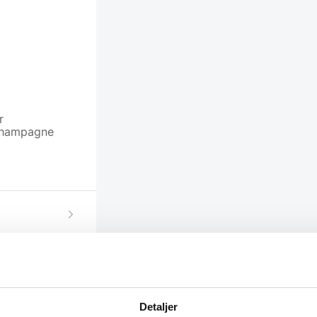
r
 Champagne
Detaljer