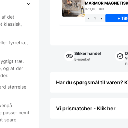
MARMOR MAGNETIS
STÆNKPLADE
873,00
DKK
t af det
+ Tilf
-
+
t klassisk,
ller fyrretræ,
Sikker handel
D
v
E-mærket
ygtigt træ.
Bl
e, og at der
der.
Har du spørgsmål til varen? K
rd størrelse
ovenpå
Vi prismatcher - Klik her
de passer nemt
at spare