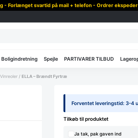
 Forlænget svartid på mail + telefon - Ordrer ekspede
Boligindretning
Spejle
PARTIVARER TILBUD
Lagero
 Vinreoler
/
ELLA – Brændt Fyrtræ
Forventet leveringstid: 3-4 
Tilkøb til produktet
Ja tak, pak gaven ind