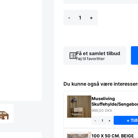
ELLA
-
+
-
Brændt
Fyrtræ
antal
Få et samlet tilbud
Føj til favoritter
Du kunne også være interesser
Museliving
Skuffehylde/Sengebor
massiv eg
999,00
DKK
+ Tilf
-
+
100 X 50 CM. BEIGE