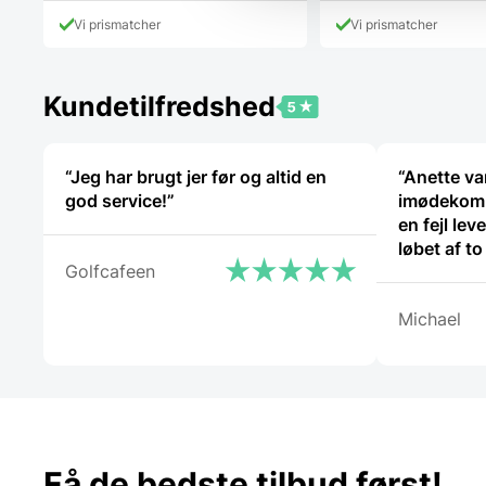
pris
4.398,00
Vi prismatcher
Vi prismatcher
er:
3.999,00 DKK.
Kundetilfredshed
“Jeg har brugt jer før og altid en
“Anette var
god service!”
imødekom
en fejl leve
løbet af t
Golfcafeen
og god we
Michael
Få de bedste tilbud først!