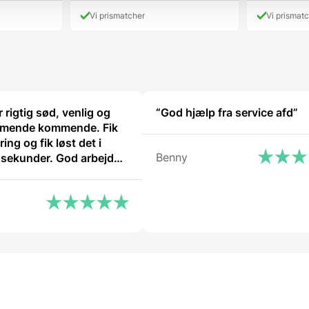
pris
 DKK.
Vi prismatcher
Vi prismat
er:
3.999,00 
 rigtig sød, venlig og
“God hjælp fra service afd”
mende kommende. Fik
ring og fik løst det i
Benny
o sekunder. God arbejde
ekend”