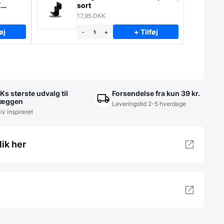
K
sort
17,95
DKK
øj
+ Tilføj
-
+
Ks største udvalg til
Forsendelse fra kun 39 kr.
æggen
Leveringstid 2-5 hverdage
iv inspireret
lik her