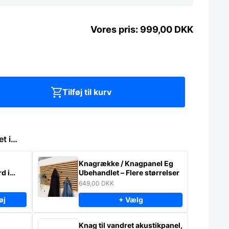
999,00
DKK
Tilføj til kurv
et i…
Knagrække / Knagpanel Eg
d i
Ubehandlet – Flere størrelser
649,00
DKK
øj
+ Vælg
Knag til vandret akustikpanel,