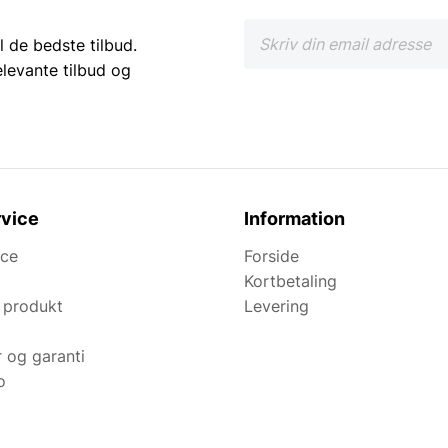
l de bedste tilbud.
elevante tilbud og
vice
Information
ice
Forside
Kortbetaling
 produkt
Levering
r og garanti
o