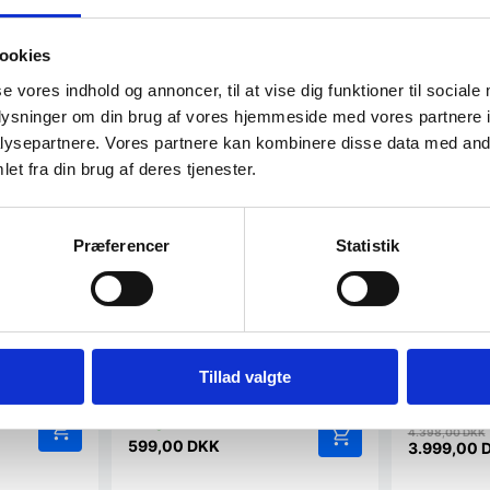
SPAR 9%
Populært
ookies
se vores indhold og annoncer, til at vise dig funktioner til sociale
oplysninger om din brug af vores hjemmeside med vores partnere i
ysepartnere. Vores partnere kan kombinere disse data med andr
et fra din brug af deres tjenester.
MIA – Fyrretræ
Vores vinreoler i kollektionen Proline
Præferencer
Statistik
er fremstillet af det bedste
håndværk…
 Vintønde
Vintønde R
Barbord
 hjem med den
Vintønde i r
elle Rosey
OBUZI.Navn:
Mat…
Tillad valgte
4.398,00
DKK
599,00
DKK
ige
3.999,00
Den
aktuelle