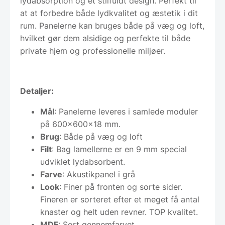
lydabsorption og et stilfuldt design. Perfekt til
at at forbedre både lydkvalitet og æstetik i dit
rum. Panelerne kan bruges både på væg og loft,
hvilket gør dem alsidige og perfekte til både
private hjem og professionelle miljøer.
Detaljer:
Mål
: Panelerne leveres i samlede moduler
på 600x600x18 mm.
Brug
: Både på væg og loft
Filt
: Bag lamellerne er en 9 mm special
udviklet lydabsorbent.
Farve
: Akustikpanel i grå
Look
: Finer på fronten og sorte sider.
Fineren er sorteret efter et meget få antal
knaster og helt uden revner. TOP kvalitet.
MDF
: Sort gennemfarvet.