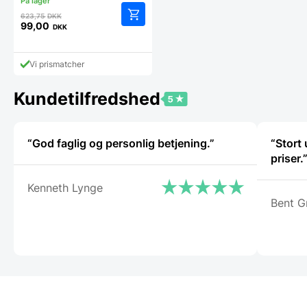
Den
623,75
DKK
oprindelige
99,00
DKK
Den
pris
aktuelle
var:
pris
623,75 DKK.
Vi prismatcher
er:
99,00 DKK.
Kundetilfredshed
“God faglig og personlig betjening.”
“Stort
priser.
Kenneth Lynge
Bent G