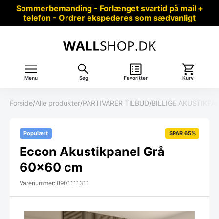
Sommerbemanding - Forlænget svartid på mail +
telefon - Ordrer ekspederes som sædvanligt
Menu
Søg
Favoritter
Kurv
Forside
/
Alle produkter
/
PARTIVARER TILBUD
/
BILLIGE AKUSTIKPA
Populært
SPAR 65%
Eccon Akustikpanel Grå
60×60 cm
Varenummer: 8901111311