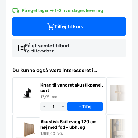
På eget lager ➞ 1-2 hverdages levering
Tilføj til kurv
Få et samlet tilbud
Føj til favoritter
Du kunne også være interesseret i…
Knag til vandret akustikpanel,
H
sort
f
17,95
1
DKK
+ Tilføj
-
+
Akustisk Skillevæg 120 cm
M
høj med fod – ubh. eg
S
m
1.999,00
9
DKK