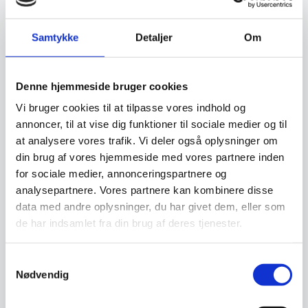
Leveringsmetode
Samtykke
Detaljer
Om
Har du spørgsmål til varen? Klik her
Denne hjemmeside bruger cookies
Vi bruger cookies til at tilpasse vores indhold og
Vi prismatcher - Klik her
annoncer, til at vise dig funktioner til sociale medier og til
at analysere vores trafik. Vi deler også oplysninger om
din brug af vores hjemmeside med vores partnere inden
Relaterede varer
for sociale medier, annonceringspartnere og
analysepartnere. Vores partnere kan kombinere disse
data med andre oplysninger, du har givet dem, eller som
SPAR 33%
Populært
SPAR 70%
de har indsamlet fra din brug af deres tjenester.
Samtykkevalg
Nødvendig
Koniseur akustikpanel
Eccon Akustikpanel Ubh.
2400×600 i mørk valnød
Valnød 60×60 cm