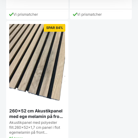
Den
Den
pris
pris
aktuelle
aktuelle
var:
var:
pris
pris
199,00 DKK.
299,00 DKK.
Vi prismatcher
Vi prismatcher
er:
er:
69,00 DKK.
199,00 DKK.
SPAR 84%
260×52 cm Akustikpanel
med ege melamin på front
(kan have små skader i
Akustikpanel med polyester
ender og på kanter)
filt.260x52x1,7 cm panel i flot
egemelamin på front…