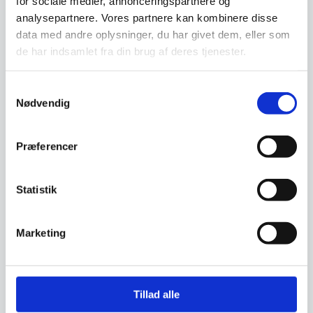
for sociale medier, annonceringspartnere og
Har du spørgsmål til varen? Klik her
analysepartnere. Vores partnere kan kombinere disse
data med andre oplysninger, du har givet dem, eller som
de har indsamlet fra din brug af deres tjenester.
Vi prismatcher - Klik her
Samtykkevalg
Nødvendig
Relaterede varer
Præferencer
SPAR OP TIL 38%
Statistik
Marketing
Tillad alle
Cappa Clip Gardinringe
Sæt med 7 – Flere