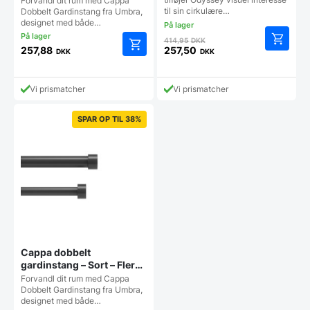
Forvandl dit rum med Cappa
til sin cirkulære…
Dobbelt Gardinstang fra Umbra,
designet med både…
Den
414,95
DKK
oprindelige
257,88
257,50
DKK
DKK
Dette
Den
pris
vare
aktuelle
var:
har
pris
414,95 DKK.
Vi prismatcher
Vi prismatcher
flere
er:
varianter.
257,50 DKK.
SPAR OP TIL 38%
Mulighederne
kan
vælges
på
varesiden
Cappa dobbelt
gardinstang – Sort – Flere
Størrelser
Forvandl dit rum med Cappa
Dobbelt Gardinstang fra Umbra,
designet med både…