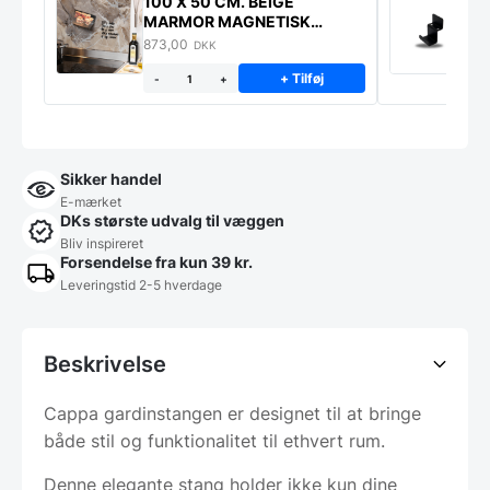
100 X 50 CM. BEIGE
K
MARMOR MAGNETISK
s
STÆNKPLADE
873,00
1
DKK
+ Tilføj
-
+
Sikker handel
E-mærket
DKs største udvalg til væggen
Bliv inspireret
Forsendelse fra kun 39 kr.
Leveringstid 2-5 hverdage
Beskrivelse
Cappa gardinstangen er designet til at bringe
både stil og funktionalitet til ethvert rum.
Denne elegante stang holder ikke kun dine