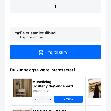
Cappa
-
+
Gardinstang,
enkelt
-
Sort
-
Flere
Få et samlet tilbud
størrelser
Føj til favoritter
antal
Tilføj til kurv
Du kunne også være interesseret i…
Museliving
K
Skuffehylde/Sengebord i
U
massiv eg
999,00
6
DKK
+ Tilføj
-
+