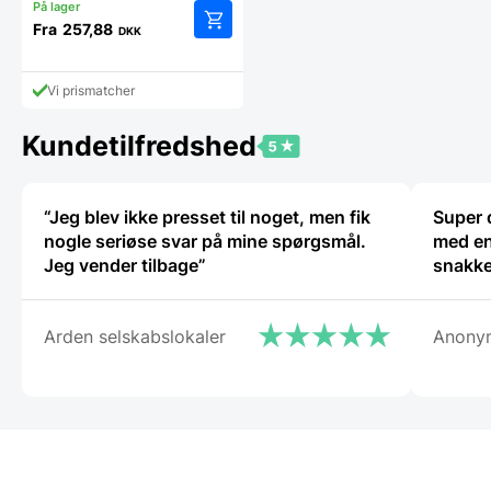
Fra
257,88
DKK
Dette
vare
har
Vi prismatcher
flere
varianter.
Kundetilfredshed
Mulighederne
kan
vælges
på
“Jeg blev ikke presset til noget, men fik
Super 
varesiden
nogle seriøse svar på mine spørgsmål.
med en
Jeg vender tilbage”
snakke
Arden selskabslokaler
Anony