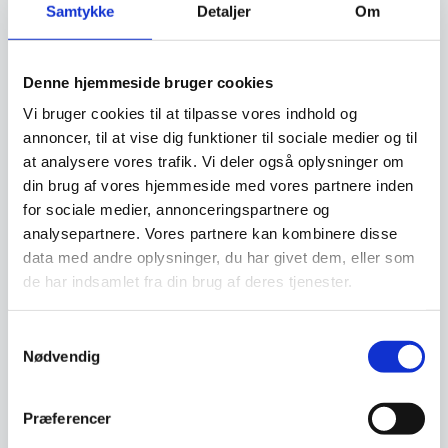
Samtykke
Detaljer
Om
Denne hjemmeside bruger cookies
Har du spørgsmål til varen? Klik her
Vi bruger cookies til at tilpasse vores indhold og
annoncer, til at vise dig funktioner til sociale medier og til
Vi prismatcher - Klik her
at analysere vores trafik. Vi deler også oplysninger om
din brug af vores hjemmeside med vores partnere inden
for sociale medier, annonceringspartnere og
Relaterede varer
analysepartnere. Vores partnere kan kombinere disse
data med andre oplysninger, du har givet dem, eller som
de har indsamlet fra din brug af deres tjenester.
SPAR OP TIL 32%
SPAR 30%
Samtykkevalg
Nødvendig
Præferencer
Angel hylde i massiv
Hylde 300 mm til
smoked oak
akupanel – flere varianter