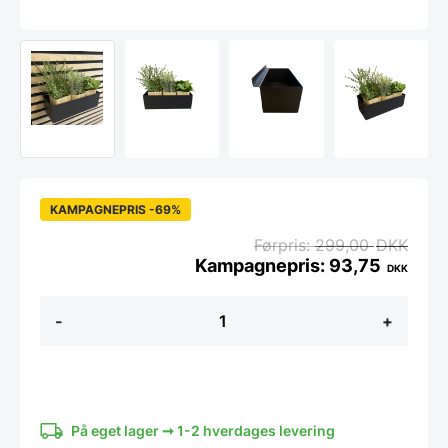
KAMPAGNEPRIS -69%
299,00
DKK
93,75
DKK
Bred
-
+
Box
til
til
Akustikpaneler
der
er
monteret
På eget lager ➞ 1-2 hverdages levering