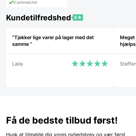
Vi prismatcher
Kundetilfredshed
“Tjekker lige varer på lager med det
Meget t
samme “
hjælps
Laila
Steffe
Få de bedste tilbud først!
Husk at tilmelde dig vores nyhedsbrev og vær først