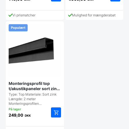
Dette
vare
har
Vi prismatcher
Mulighed for mængderabat
flere
varianter.
Populært
Mulighederne
kan
vælges
på
varesiden
Monteringsprofil top
t/akustikpaneler sort zink
2 meter
Type: Top Materiale: Sort zink
Længde: 2 meter
Monteringsprofilen…
249,00
DKK