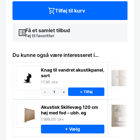
vandret
antal
Tilføj til kurv
Få et samlet tilbud
Føj til favoritter
Du kunne også være interesseret i…
Knag til vandret akustikpanel,
H
sort
f
17,95
1
DKK
+ Tilføj
-
+
Akustisk Skillevæg 120 cm
M
høj med fod – ubh. eg
S
m
1.999,00
9
DKK
+ Vælg