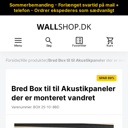
Sommerbemanding - Forlænget svartid på mail +
telefon - Ordrer ekspederes som sædvanligt
Menu
Søg
Favoritter
Kurv
Forside
/
Alle produkter
/
Bred Box til til Akustikpaneler der er mon
SPAR 69%
Bred Box til til Akustikpaneler
der er monteret vandret
Varenummer: BOX 25-10-8BD