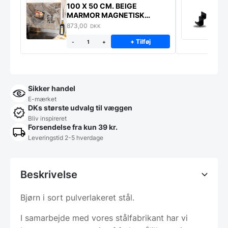
100 X 50 CM. BEIGE
K
MARMOR MAGNETISK
s
STÆNKPLADE
873,00
1
DKK
+ Tilføj
-
+
Sikker handel
E-mærket
DKs største udvalg til væggen
Bliv inspireret
Forsendelse fra kun 39 kr.
Leveringstid 2-5 hverdage
Beskrivelse
Bjørn i sort pulverlakeret stål.
I samarbejde med vores stålfabrikant har vi