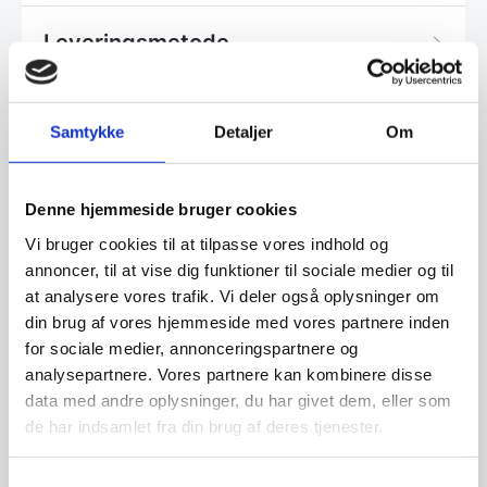
Leveringsmetode
Samtykke
Detaljer
Om
Har du spørgsmål til varen? Klik her
Denne hjemmeside bruger cookies
Vi prismatcher - Klik her
Vi bruger cookies til at tilpasse vores indhold og
annoncer, til at vise dig funktioner til sociale medier og til
at analysere vores trafik. Vi deler også oplysninger om
Relaterede varer
din brug af vores hjemmeside med vores partnere inden
for sociale medier, annonceringspartnere og
SPAR 68%
analysepartnere. Vores partnere kan kombinere disse
data med andre oplysninger, du har givet dem, eller som
de har indsamlet fra din brug af deres tjenester.
Samtykkevalg