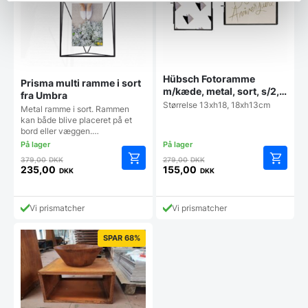
Hübsch Fotoramme
Prisma multi ramme i sort
m/kæde, metal, sort, s/2,
fra Umbra
u/foto
Størrelse 13xh18, 18xh13cm
Metal ramme i sort. Rammen
kan både blive placeret på et
bord eller væggen.…
Den
Den
379,00
DKK
279,00
DKK
oprindelige
oprindelige
235,00
155,00
DKK
DKK
Den
Den
pris
pris
aktuelle
aktuelle
var:
var:
pris
pris
379,00 DKK.
279,00 DKK.
Vi prismatcher
Vi prismatcher
er:
er:
235,00 DKK.
155,00 DKK.
SPAR 68%