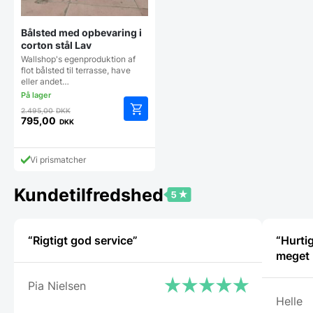
Bålsted med opbevaring i
corton stål Lav
Wallshop's egenproduktion af
flot bålsted til terrasse, have
eller andet…
Den
2.495,00
DKK
oprindelige
795,00
DKK
Den
pris
aktuelle
var:
pris
2.495,00 DKK.
Vi prismatcher
er:
795,00 DKK.
Kundetilfredshed
“Rigtigt god service”
“Hurtig
Pia Nielsen
Helle