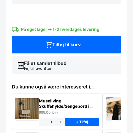
i
sort
pulverlakeret
stål
antal
På eget lager ➞ 1-2 hverdages levering
Tilføj til kurv
Få et samlet tilbud
Føj til favoritter
Du kunne også være interesseret i…
Museliving
K
Skuffehylde/Sengebord i
U
massiv eg
999,00
6
DKK
+ Tilføj
-
+