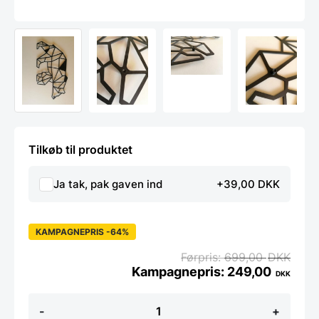
Tilkøb til produktet
Ja tak, pak gaven ind
+39,00 DKK
KAMPAGNEPRIS -64%
699,00
DKK
249,00
DKK
Bjørn
-
+
illustration