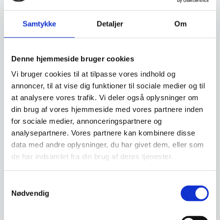
Samtykke
Detaljer
Om
Leveringsmetode
Denne hjemmeside bruger cookies
Vi bruger cookies til at tilpasse vores indhold og
Har du spørgsmål til varen? Klik her
annoncer, til at vise dig funktioner til sociale medier og til
at analysere vores trafik. Vi deler også oplysninger om
din brug af vores hjemmeside med vores partnere inden
Vi prismatcher - Klik her
for sociale medier, annonceringspartnere og
analysepartnere. Vores partnere kan kombinere disse
data med andre oplysninger, du har givet dem, eller som
Relaterede varer
de har indsamlet fra din brug af deres tjenester.
SPAR 44%
Samtykkevalg
Nødvendig