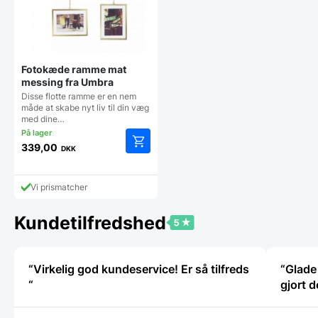
Fotokæde ramme mat
messing fra Umbra
Disse flotte ramme er en nem
måde at skabe nyt liv til din væg
med dine…
339,00
DKK
Vi prismatcher
Kundetilfredshed
“Virkelig god kundeservice! Er så tilfreds
“Glade 
“
gjort d