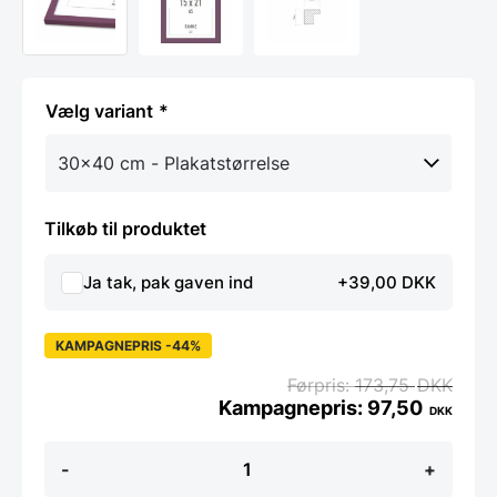
variant
Tilkøb til produktet
Ja tak, pak gaven ind
+39,00 DKK
KAMPAGNEPRIS -44%
173,75
DKK
97,50
DKK
Berry
-
+
lilla
Ramme