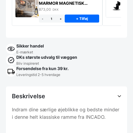
MARMOR MAGNETISK
s
STÆNKPLADE
873,00
1
DKK
+ Tilføj
-
+
Sikker handel
E-mærket
DKs største udvalg til væggen
Bliv inspireret
Forsendelse fra kun 39 kr.
Leveringstid 2-5 hverdage
Beskrivelse
Indram dine særlige øjeblikke og bedste minder
i denne helt klassiske ramme fra INCADO.