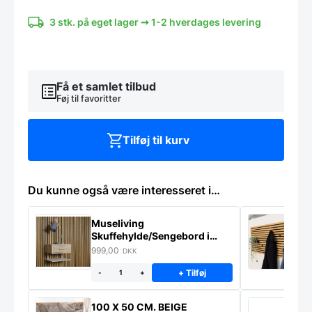
-
Flere
3 stk. på eget lager ➞ 1-2 hverdages levering
størrelser
-
INCADO
Nordicline
antal
Få et samlet tilbud
Føj til favoritter
Tilføj til kurv
Du kunne også være interesseret i…
Museliving
K
Skuffehylde/Sengebord i
U
massiv eg
999,00
6
DKK
+ Tilføj
-
+
100 X 50 CM. BEIGE
K