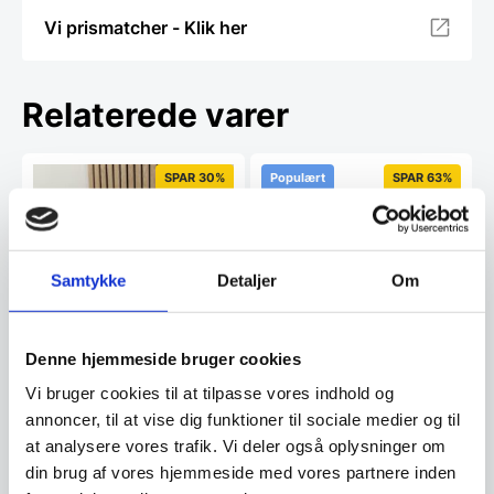
Vi prismatcher - Klik her
Relaterede varer
SPAR 30%
Populært
SPAR 63%
Samtykke
Detaljer
Om
Angel hylde i massiv
smoked oak
Denne hjemmeside bruger cookies
Angel design hylde der passer
perfekt til akustikpaneler. Lavet
Knag til vandret
Vi bruger cookies til at tilpasse vores indhold og
med vinkel…
akustikpanel, sort
annoncer, til at vise dig funktioner til sociale medier og til
Pulverlarkeret knag i sort som
at analysere vores trafik. Vi deler også oplysninger om
passer til akustikpaneler.Brede:
30 mmSamlet…
din brug af vores hjemmeside med vores partnere inden