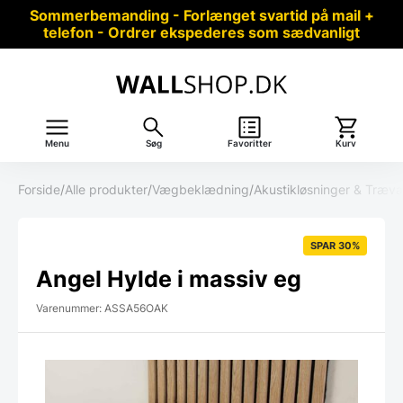
Sommerbemanding - Forlænget svartid på mail +
telefon - Ordrer ekspederes som sædvanligt
Menu
Søg
Favoritter
Kurv
Forside
/
Alle produkter
/
Vægbeklædning
/
Akustikløsninger & Træ
SPAR 30%
Angel Hylde i massiv eg
Varenummer: ASSA56OAK