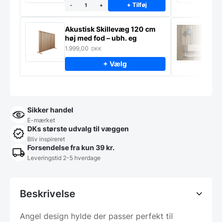
+ Tilføj
-
+
Akustisk Skillevæg 120 cm
M
høj med fod – ubh. eg
S
m
1.999,00
9
DKK
+ Vælg
Sikker handel
E-mærket
DKs største udvalg til væggen
Bliv inspireret
Forsendelse fra kun 39 kr.
Leveringstid 2-5 hverdage
Beskrivelse
Angel design hylde der passer perfekt til