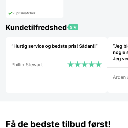
Den
pris
aktuelle
var:
pris
35,00 DKK.
Vi prismatcher
er:
24,95 DKK.
Kundetilfredshed
“Hurtig service og bedste pris! Sådan!!”
“Jeg bl
nogle 
Jeg ve
Phillip Stewart
Arden 
Få de bedste tilbud først!