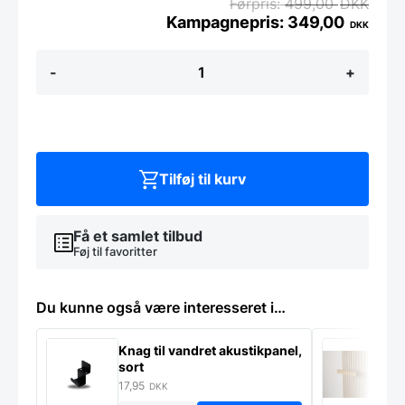
499,00
DKK
349,00
DKK
Angel
-
+
Hylde
i
massiv
eg
antal
Tilføj til kurv
Få et samlet tilbud
Føj til favoritter
Du kunne også være interesseret i…
Knag til vandret akustikpanel,
H
sort
f
17,95
1
DKK