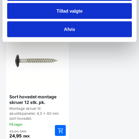
Den
Den
49,00
DKK
349,00
DKK
oprindelige
oprindelige
10,00
299,00
DKK
DKK
Den
Den
Tillad valgte
pris
pris
aktuelle
aktuelle
var:
var:
pris
pris
49,00 DKK.
349,00 DKK.
Vi prismatcher
Vi prismatcher
er:
er:
Afvis
10,00 DKK.
299,00 DKK.
SPAR 29%
Sort hovedet montage
skruer 12 stk. pk.
Montage skruer til
akustikpaneler. 4,5 x 40 mm
sort hovedet.
Den
35,00
DKK
oprindelige
24,95
DKK