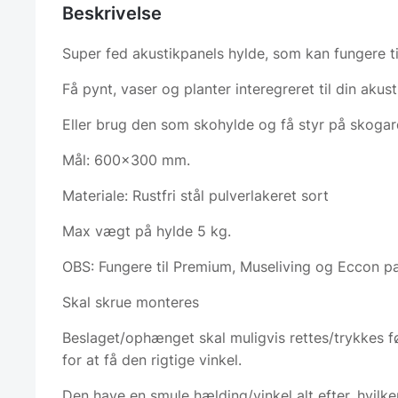
Beskrivelse
Super fed akustikpanels hylde, som kan fungere ti
Få pynt, vaser og planter interegreret til din aku
Eller brug den som skohylde og få styr på skoga
Mål: 600×300 mm.
Materiale: Rustfri stål pulverlakeret sort
Max vægt på hylde 5 kg.
OBS: Fungere til Premium, Museliving og Eccon pa
Skal skrue monteres
Beslaget/ophænget skal muligvis rettes/trykkes f
for at få den rigtige vinkel.
Den have en smule hælding/vinkel alt efter, hvil