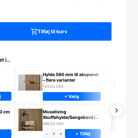
Tilføj til kurv
et i…
Hylde 560 mm til akupanel
Mu
– flere varianter
ma
149,00
DKK
64
j
+ Vælg
-
20 cm
Museliving
Sk
Skuffehylde/Sengebord i
Ak
massiv eg
mo
999,00
DKK
70
+ Tilføj
-
+
-