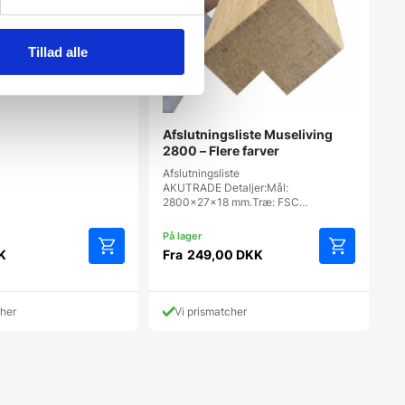
mm til akupanel –
nter
Tillad alle
e akustikpaneler.Hænges
 i lamellerne. Skruer til…
Afslutningsliste Museliving
2800 – Flere farver
Afslutningsliste
AKUTRADE Detaljer:Mål:
2800x27x18 mm.Træ: FSC…
K
Fra
249,00
DKK
Dette
Dette
vare
vare
har
har
cher
Vi prismatcher
flere
flere
varianter.
varianter.
Mulighederne
Mulighedern
kan
kan
vælges
vælges
på
på