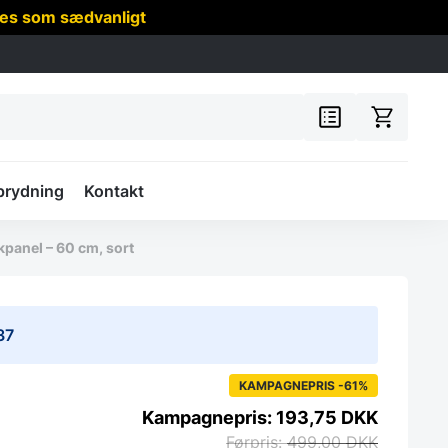
res som sædvanligt
prydning
Kontakt
ikpanel – 60 cm, sort
37
KAMPAGNEPRIS -61%
193,75
DKK
499,00
DKK