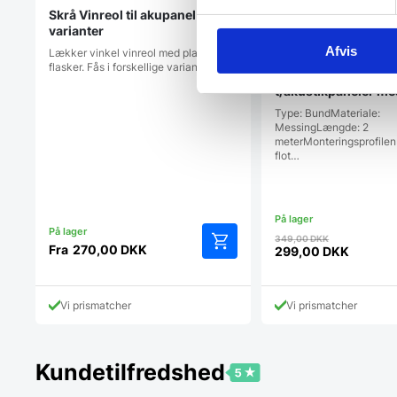
Skrå Vinreol til akupanel – Flere
varianter
Afvis
Lækker vinkel vinreol med plads til 6
flasker. Fås i forskellige varianter til…
Monteringsprofil b
t/akustikpaneler me
meter
Type: BundMateriale:
MessingLængde: 2
meterMonteringsprofilen
flot…
Den
349,00
DKK
Fra
270,00
DKK
oprindelig
299,00
DKK
Dette
Den
pris
vare
aktuelle
var:
har
pris
349,00 DK
Vi prismatcher
Vi prismatcher
flere
er:
varianter.
299,00 DKK.
Mulighederne
kan
Kundetilfredshed
vælges
på