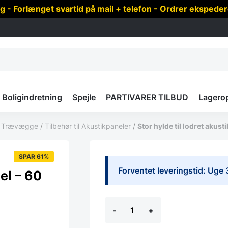
 Forlænget svartid på mail + telefon - Ordrer ekspede
Boligindretning
Spejle
PARTIVARER TILBUD
Lagero
 & Trævægge
/
Tilbehør til Akustikpaneler
/
Stor hylde til lodret akust
SPAR 61%
Forventet leveringstid: Uge 
el – 60
Stor
-
+
hylde
til