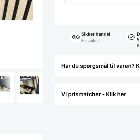
Sikker handel
D
v
E-mærket
Bl
Har du spørgsmål til varen? K
Vi prismatcher - Klik her