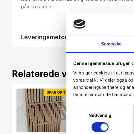
påvirkes med.
Leveringsmetode
Samtykke
Denne hjemmeside bruger c
Relaterede varer
Vi bruger cookies til at tilpas
vores trafik. Vi deler også 
annonceringspartnere og anal
SPAR OP TIL 46%
dem, eller som de har indsaml
Samtykkevalg
Nødvendig