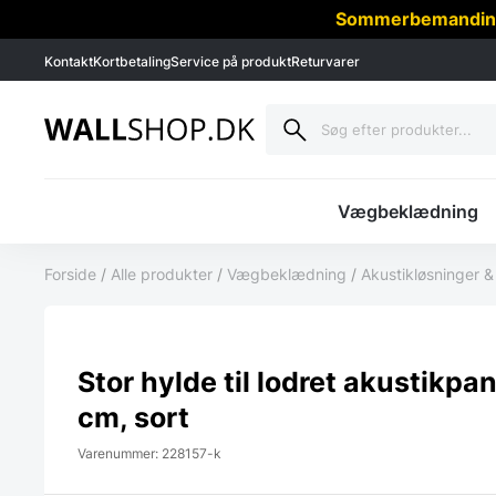
Sommerbemanding -
Kontakt
Kortbetaling
Service på produkt
Returvarer
Vægbeklædning
Forside
/
Alle produkter
/
Vægbeklædning
/
Akustikløsninger
Stor hylde til lodret akustikpan
cm, sort
Varenummer: 228157-k