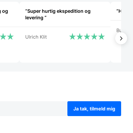
varesiden
varesiden
g og
“Super hurtig ekspedition og
“Hurtig
levering “
Build c
Ulrich Klit
Ja tak, tilmeld mig