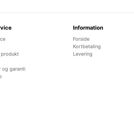
vice
Information
ice
Forside
Kortbetaling
 produkt
Levering
r og garanti
o