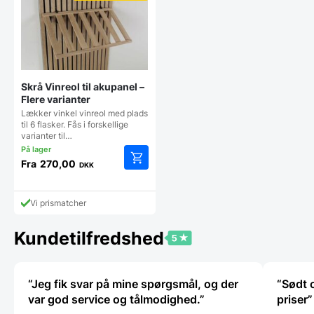
kan
vælges
på
vareside
Skrå Vinreol til akupanel –
Flere varianter
Lækker vinkel vinreol med plads
til 6 flasker. Fås i forskellige
varianter til…
Fra
270,00
DKK
Dette
vare
har
Vi prismatcher
flere
varianter.
Kundetilfredshed
Mulighederne
kan
vælges
på
“Jeg fik svar på mine spørgsmål, og der
“Sødt 
varesiden
var god service og tålmodighed.”
priser”