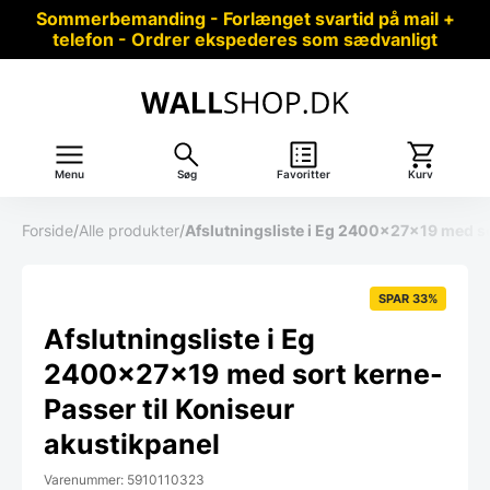
Sommerbemanding - Forlænget svartid på mail +
telefon - Ordrer ekspederes som sædvanligt
Menu
Søg
Favoritter
Kurv
Forside
/
Alle produkter
/
Afslutningsliste i Eg 2400x27x19 med so
SPAR 33%
Afslutningsliste i Eg
2400x27x19 med sort kerne-
Passer til Koniseur
akustikpanel
Varenummer: 5910110323