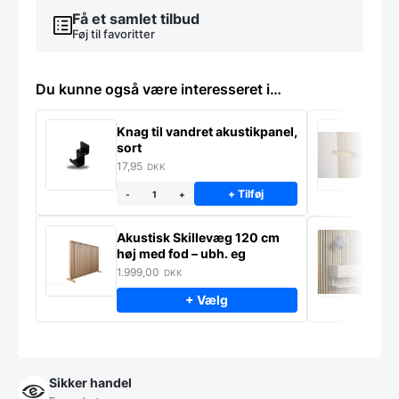
Få et samlet tilbud
Føj til favoritter
Du kunne også være interesseret i…
Knag til vandret akustikpanel,
H
sort
f
17,95
1
DKK
+ Tilføj
-
+
Akustisk Skillevæg 120 cm
M
høj med fod – ubh. eg
S
m
1.999,00
9
DKK
+ Vælg
Sikker handel