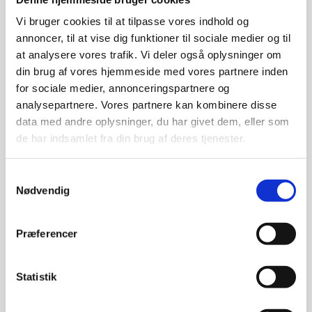
Relaterede varer
Vi bruger cookies til at tilpasse vores indhold og
annoncer, til at vise dig funktioner til sociale medier og til
SPAR 20%
SPAR OP TIL 46%
at analysere vores trafik. Vi deler også oplysninger om
din brug af vores hjemmeside med vores partnere inden
for sociale medier, annonceringspartnere og
analysepartnere. Vores partnere kan kombinere disse
data med andre oplysninger, du har givet dem, eller som
de har indsamlet fra din brug af deres tjenester.
Shoss Hylde i massiv eg
Vinhylde til akupanel –
Shoss design hylde der passer
Flere varianter
perfekt til
Samtykkevalg
Lækker vinreol med plads til 6
akustikpaneler.Leveres inkl.…
Nødvendig
flasker. Fås i forskellige
varianter til vores…
Den
499,00
DKK
oprindelige
399,00
270,00
DKK
DKK
Præferencer
Den
Dette
pris
aktuelle
vare
var:
pris
har
499,00 DKK.
Vi prismatcher
Vi prismatcher
er:
Statistik
flere
399,00 DKK.
varianter
Populært
SPAR 28%
SPAR OP TIL 29%
Mulighe