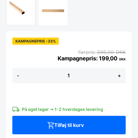
KAMPAGNEPRIS -33%
295,00
DKK
199,00
DKK
Afslutningsliste
-
+
i
Eg
2400x27x19
med
sort
kerne-
Passer
På eget lager ➞ 1-2 hverdages levering
til
Koniseur
Tilføj til kurv
akustikpanel
antal