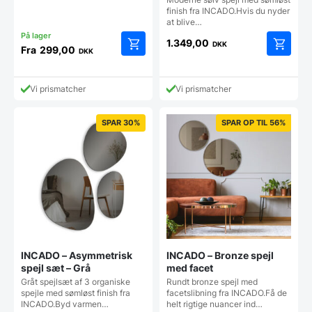
finish fra INCADO.Hvis du nyder
at blive…
1.349,00
DKK
Fra
299,00
DKK
Dette
vare
har
Vi prismatcher
Vi prismatcher
flere
varianter.
Mulighederne
SPAR 30%
SPAR OP TIL 56%
kan
vælges
på
varesiden
INCADO – Asymmetrisk
INCADO – Bronze spejl
spejl sæt – Grå
med facet
Gråt spejlsæt af 3 organiske
Rundt bronze spejl med
spejle med sømløst finish fra
facetslibning fra INCADO.Få de
INCADO.Byd varmen…
helt rigtige nuancer ind…