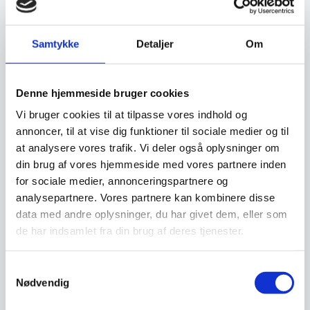
Dette
Dette
vare
vare
har
har
Vi prismatcher
Vi prismatcher
Samtykke
Detaljer
Om
flere
flere
varianter.
varianter
Mulighederne
Mulighe
SPAR 6%
SPAR OP TIL 40%
kan
kan
Denne hjemmeside bruger cookies
vælges
vælges
på
på
Vi bruger cookies til at tilpasse vores indhold og
varesiden
vareside
annoncer, til at vise dig funktioner til sociale medier og til
at analysere vores trafik. Vi deler også oplysninger om
din brug af vores hjemmeside med vores partnere inden
for sociale medier, annonceringspartnere og
analysepartnere. Vores partnere kan kombinere disse
Organisk spejl med
Organisk spejl 45×80 cm
data med andre oplysninger, du har givet dem, eller som
facetkant – Halo – Flere
Dette organiske spejl fra
størrelser
INCADO forener skandinavisk
Dette spejl med facetkant
de har indsamlet fra din brug af deres tjenester.
design med moderne…
forener det organiske design
med et sofistikeret…
799,00
Samtykkevalg
DKK
Fra
599,00
850,00
DKK
DKK
Nødvendig
Dette
vare