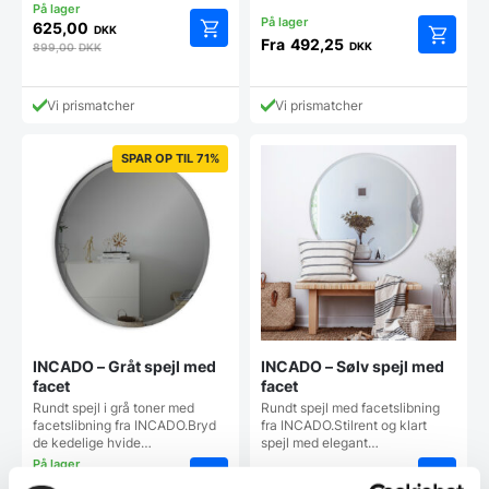
625,00
DKK
Fra
492,25
DKK
899,00
DKK
Dette
vare
har
Vi prismatcher
Vi prismatcher
flere
varianter
Mulighe
SPAR OP TIL 71%
kan
vælges
på
vareside
INCADO – Gråt spejl med
INCADO – Sølv spejl med
facet
facet
Rundt spejl i grå toner med
Rundt spejl med facetslibning
facetslibning fra INCADO.Bryd
fra INCADO.Stilrent og klart
de kedelige hvide…
spejl med elegant…
Fra
999,00
DKK
Fra
391,25
DKK