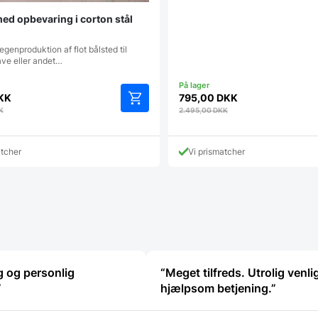
ed opbevaring i corton stål
egenproduktion af flot bålsted til
ave eller andet…
KK
795,00
DKK
K
2.495,00
DKK
atcher
Vi prismatcher
g og personlig
“Meget tilfreds. Utrolig venli
”
hjælpsom betjening.”