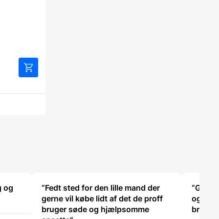
g og
“Fedt sted for den lille mand der
“Glade 
gerne vil købe lidt af det de proff
og for 
bruger søde og hjælpsomme
bravør