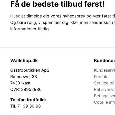
Få de bedste tilbud først!
Arkitektonisk synergi i ud
Husk at tilmelde dig vores nyhedsbrev og vær først ti
For at opnå et sammenhængende visuelt udtryk på ej
Og bare rolig, vi spammer dig ikke, men sender kun r
Cortenstålets varme, jordbundne toner danner en subl
informationer til dig.
med organiske elementer som
udendørs træpaneler
f
eksklusivt miljø, der signalerer kvalitet og teknisk o
Akustik og atmosfære under åb
Wallshop.dk
Kundeser
Selvom lyden af knitrende ild er atmosfærisk, kan ud
trafikerede veje. Ved at implementere
akustikløsninge
Gastrobutikken ApS
Kundeserv
udefrakommende støj. Bålstedet i cortenstål fungerer
Rømersvej 33
Kontakt
auditive oplevelse er lige så behagelig som varmen f
7430 Ikast
Service på
CVR: 38952986
Returvarer
Vedligeholdelse og langtids
Betingelse
Telefon træffetid:
Cookie inf
En væsentlig fordel ved Wallshop’s bålsteder er den m
Tlf.
71 99 30 98
oliebehandling. Det anbefales dog regelmæssigt at f