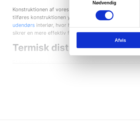
Nødvendig
Konstruktionen af vores bålsteder tager udgangspunkt 
tilføres konstruktionen yderligere tyngdepunkt, hvilke
udendørs
interiør, hvor hver kvadratcentimeter udnytt
sikrer en mere effektiv forbrænding med minimal røgu
Afvis
Termisk distribution og si
Et korrekt dimensioneret bålsted fungerer som en pas
brændkammeret sikrer en optimal konvektion, hvor var
med
bålsted og terrassevarmere
, bør man altid indt
uden strukturelle deformationer gør det til en teknisk
Ergonomi: Høj vs. lav model
Vi tilbyder vores bålsteder i to forskellige højder 
minder om et barbord, hvilket er ideelt til sociale ar
varmen projiceres mere direkte mod benhøjde. Begge m
der understøtter det stringente, arkitektoniske forms