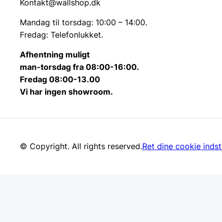
Kontakt@wallshop.dk
skålen. Ved korrekt brug vil bålstedet gradvist ændre
materialets naturlige modningsproces og tekniske ho
Mandag til torsdag: 10:00 – 14:00.
Fredag: Telefonlukket.
Afhentning muligt
man-torsdag fra 08:00-16:00.
Fredag 08:00-13.00
Vi har ingen showroom.
© Copyright. All rights reserved.
Ret dine cookie indsti