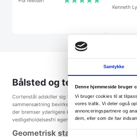
Pia Nielsen
Kenneth L
Samtykke
Bålsted og terrassevarmere
Denne hjemmeside bruger c
Cortenstål adskiller sig fundamentalt fra traditionelt
Vi bruger cookies til at tilpas
vores trafik. Vi deler også 
sammensætning bevirker, at stålet ved eksponering fo
annonceringspartnere og anal
der bremser yderligere korrosion af kernematerialet, 
dem, eller som de har indsaml
vedligeholdelsesfri egenskab en teknisk fordel, da mat
Geometrisk stabilitet og brænd
Samtykkevalg