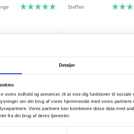
ynge
Steffen
Detaljer
ookies
 kulstofstål ved sit specifikke indhold af legeringselement
se vores indhold og annoncer, til at vise dig funktioner til sociale
oplysninger om din brug af vores hjemmeside med vores partnere i
r vejrliget danner et tæt og vedhæftende rustlag, den såka
ysepartnere. Vores partnere kan kombinere disse data med andr
hvilket resulterer i en ekstremt lang levetid. For professio
et fra din brug af deres tjenester.
erialet patinerer jævnt og naturligt uden brug af kemiske co
eopbevaring