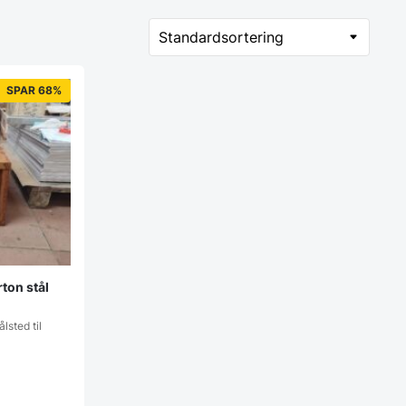
SPAR 68%
ton stål
lsted til