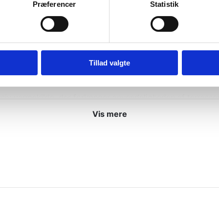
Præferencer
Statistik
i en kubistisk eller rektangulær base, der fungerer som et
t øger den statiske stabilitet mod vindpåvirkning. Dette des
es teknisk optimalt. Det integrerede depot holder brændet l
dvikling, når flammerne tændes i den øvre skål.
Tillad valgte
kkerhedszoner
siv varmekilde, der forlænger anvendeligheden af terrasse
men distribueres radialt ud til de omkringliggende siddea
Vis mere
ænke sikkerhedsafstande til brændbare materialer. Cortenst
 overlegen løsning sammenlignet med billigere alternativer i
for at imødekomme specifikke ergonomiske behov. Den høje 
rangementer, hvor mobiliteten er høj. Den lave model er des
odeller er resultatet af dansk egenproduktion, hvor der er
prog, der karakteriserer moderne boligbyggeri.