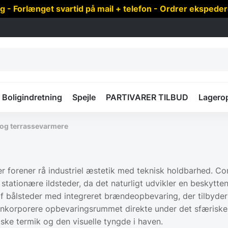
 Forlænget svartid på mail + telefon - Ordrer ekspede
Boligindretning
Spejle
PARTIVARER TILBUD
Lagero
 og terrassevarmere
r forener rå industriel æstetik med teknisk holdbarhed. C
f stationære ildsteder, da det naturligt udvikler en beskytt
bålsteder med integreret brændeopbevaring, der tilbyder en 
t inkorporere opbevaringsrummet direkte under det sfæri
ske termik og den visuelle tyngde i haven.