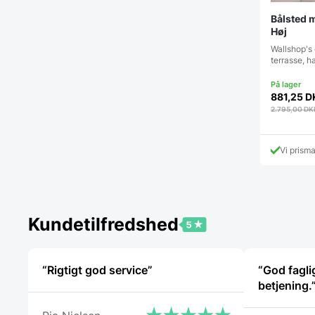
Bålsted m
Høj
Wallshop's 
terrasse, h
881,25
D
2.795,00
DK
Vi prism
Kundetilfredshed
“Rigtigt god service”
“God fagli
betjening.