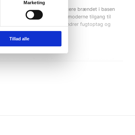
Marketing
 funktionelt depot. Ved at placere brændet i basen
ign er en central del af vores moderne tilgang til
øftet fra jorden, hvilket forhindrer fugtoptag og
Tillad alle
n i de kølige måneder. Den tekniske udformning af
realer. Når man planlægger indretningen af sit uderum
ålets evne til at håndtere ekstreme temperaturudsving
 tyndpladestål.
model fungerer som et stående samlingspunkt, der
ignet til brug i kombination med loungemøbler, hvor
 lagt vægt på præcision i svejsningerne og en finish,