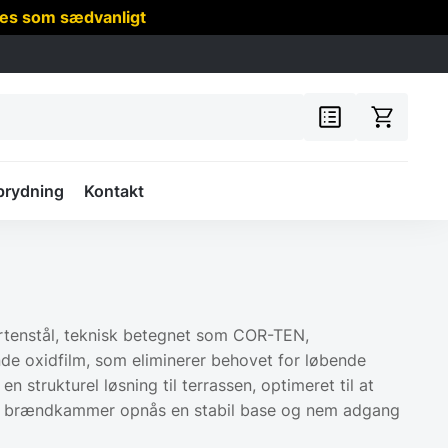
res som sædvanligt
prydning
Kontakt
ortenstål, teknisk betegnet som COR-TEN,
ende oxidfilm, som eliminerer behovet for løbende
strukturel løsning til terrassen, optimeret til at
ske brændkammer opnås en stabil base og nem adgang