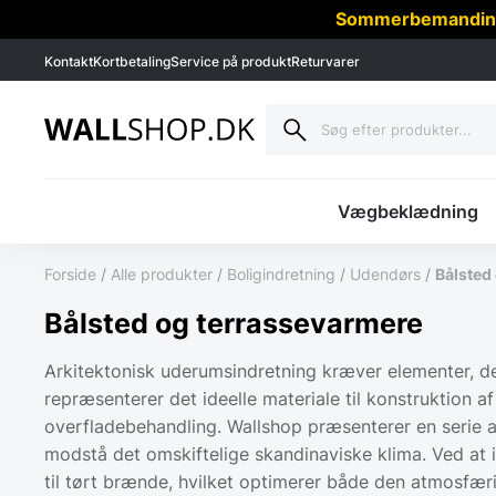
Sommerbemanding -
Kontakt
Kortbetaling
Service på produkt
Returvarer
Vægbeklædning
Forside
/
Alle produkter
/
Boligindretning
/
Udendørs
/
Bålsted
Bålsted og terrassevarmere
Arkitektonisk uderumsindretning kræver elementer, de
repræsenterer det ideelle materiale til konstruktion a
overfladebehandling. Wallshop præsenterer en serie af 
modstå det omskiftelige skandinaviske klima. Ved a
til tørt brænde, hvilket optimerer både den atmosfæri