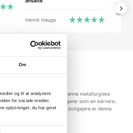
ansatte”
Isken
Henrik Hauge
Om
er som kobber, krom og nikkel. Denne metallurgiske
 medier og til at analysere
nden for sociale medier,
ldte patina. Denne patina fungerer som en barriere,
e oplysninger, du har givet
nelle anlægsgartnere og kræsne boligejere er denne
atings eller lakeringer.