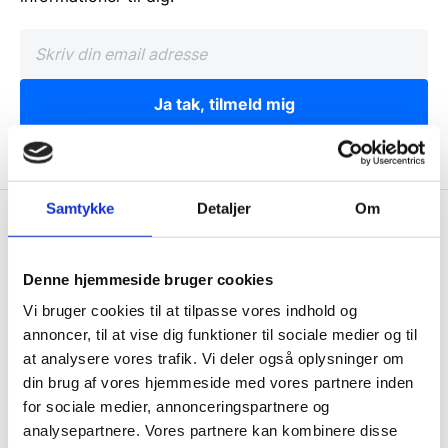
Ja tak, tilmeld mig
Samtykke
Detaljer
Om
Wallshop.dk
Gastrobutikken ApS
Denne hjemmeside bruger cookies
Rømersvej 33
Vi bruger cookies til at tilpasse vores indhold og
7430 Ikast
annoncer, til at vise dig funktioner til sociale medier og til
CVR: 38952986
at analysere vores trafik. Vi deler også oplysninger om
din brug af vores hjemmeside med vores partnere inden
Telefon træffetid:
for sociale medier, annonceringspartnere og
Tlf.
71 99 30 98
analysepartnere. Vores partnere kan kombinere disse