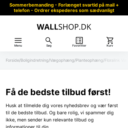
Sommerbemanding - Forlænget svartid på mail +
telefon - Ordrer ekspederes som sædvanligt
Menu
Søg
Favoritter
Kurv
Forside
/
Boligindretning
/
Vægophæng
/
Planteophæng
/
Floralink Væ
Få de bedste tilbud først!
Husk at tilmelde dig vores nyhedsbrev og vær først
til de bedste tilbud. Og bare rolig, vi spammer dig
ikke, men sender kun relevante tilbud og
informationer til dig.