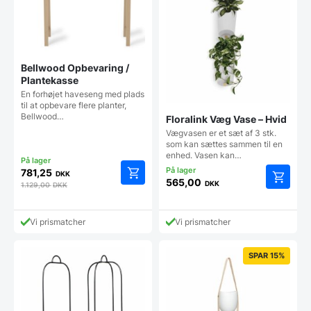
Bellwood Opbevaring /
Plantekasse
En forhøjet haveseng med plads
til at opbevare flere planter,
Bellwood…
Floralink Væg Vase – Hvid
Vægvasen er et sæt af 3 stk.
som kan sættes sammen til en
enhed. Vasen kan…
781,25
DKK
565,00
DKK
1.129,00
DKK
Vi prismatcher
Vi prismatcher
SPAR 15%