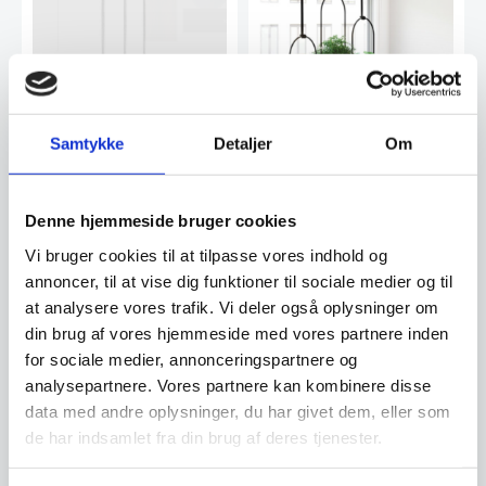
Samtykke
Detaljer
Om
Væg – eller loft hængt
Væg – eller loft hængt
Denne hjemmeside bruger cookies
potteplanteskjuler i
potteplanteskjuler i
hvid/messing fra Umbra
hvid/sort fra Umbra
Dette unikke og
Dette unikke og
Vi bruger cookies til at tilpasse vores indhold og
pladsbesparende
pladsbesparende
annoncer, til at vise dig funktioner til sociale medier og til
planteophæng, er nu på
planteophæng, er nu på
markedet med messing…
markedet med sorte…
at analysere vores trafik. Vi deler også oplysninger om
din brug af vores hjemmeside med vores partnere inden
257,50
257,50
DKK
DKK
for sociale medier, annonceringspartnere og
419,00
DKK
419,00
DKK
analysepartnere. Vores partnere kan kombinere disse
data med andre oplysninger, du har givet dem, eller som
Vi prismatcher
Vi prismatcher
de har indsamlet fra din brug af deres tjenester.