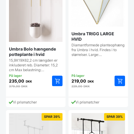
Umbra TRIGG LARGE
HVID
Diamantformede planteophæng
Umbra Bolo hængende
fra Umbra i hvid. Findes i to
potteplante i hvid
størrelser. Large:…
15,9X19X62,2 cm længden er
inkluderet reb. Diameter: 15,2
cm Max belastning:…
235,00
219,00
DKK
DKK
379,00
DKK
229,00
DKK
Vi prismatcher
Vi prismatcher
SPAR 39%
SPAR 39%