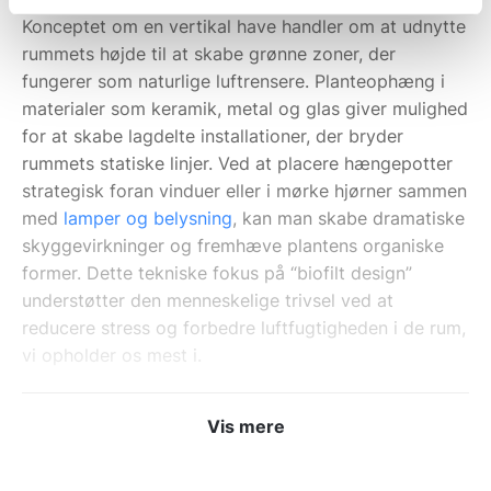
Konceptet om en vertikal have handler om at udnytte
rummets højde til at skabe grønne zoner, der
fungerer som naturlige luftrensere. Planteophæng i
materialer som keramik, metal og glas giver mulighed
for at skabe lagdelte installationer, der bryder
rummets statiske linjer. Ved at placere hængepotter
strategisk foran vinduer eller i mørke hjørner sammen
med
lamper og belysning
, kan man skabe dramatiske
skyggevirkninger og fremhæve plantens organiske
former. Dette tekniske fokus på “biofilt design”
understøtter den menneskelige trivsel ved at
reducere stress og forbedre luftfugtigheden i de rum,
vi opholder os mest i.
Materialer og arkitektonisk
Vis mere
synergi på væggen