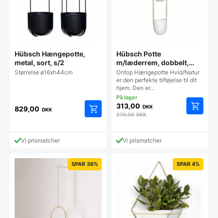
Hübsch Hængepotte,
Hübsch Potte
metal, sort, s/2
m/læderrem, dobbelt,
keramik, hvid
Størrelse ø16xh44cm
Ontop Hængepotte Hvid/Natur
er den perfekte tilføjelse til dit
hjem. Den er…
313,00
DKK
829,00
DKK
370,00
DKK
Vi prismatcher
Vi prismatcher
SPAR 38%
SPAR 4%