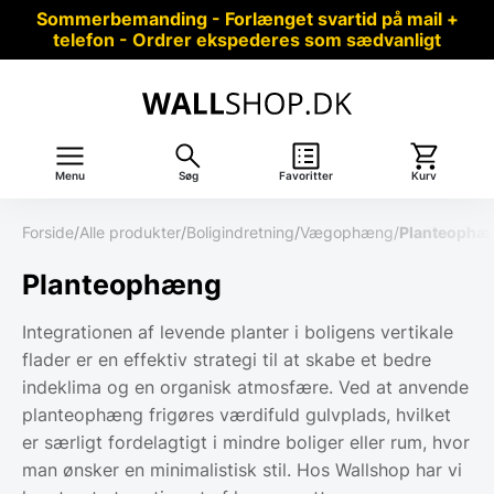
Sommerbemanding - Forlænget svartid på mail +
telefon - Ordrer ekspederes som sædvanligt
Menu
Søg
Favoritter
Kurv
Forside
/
Alle produkter
/
Boligindretning
/
Vægophæng
/
Planteophæ
Planteophæng
Integrationen af levende planter i boligens vertikale
flader er en effektiv strategi til at skabe et bedre
indeklima og en organisk atmosfære. Ved at anvende
planteophæng frigøres værdifuld gulvplads, hvilket
er særligt fordelagtigt i mindre boliger eller rum, hvor
man ønsker en minimalistisk stil. Hos Wallshop har vi