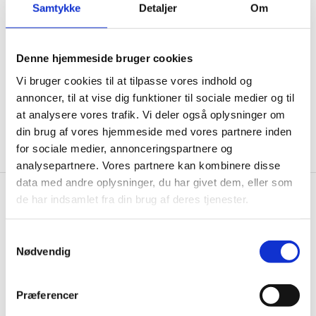
til de bedste tilbud. Og bare rolig, vi spammer dig
Samtykke
Detaljer
Om
ikke, men sender kun relevante tilbud og
informationer til dig.
Denne hjemmeside bruger cookies
Vi bruger cookies til at tilpasse vores indhold og
annoncer, til at vise dig funktioner til sociale medier og til
Ja tak, tilmeld mig
at analysere vores trafik. Vi deler også oplysninger om
din brug af vores hjemmeside med vores partnere inden
for sociale medier, annonceringspartnere og
analysepartnere. Vores partnere kan kombinere disse
data med andre oplysninger, du har givet dem, eller som
de har indsamlet fra din brug af deres tjenester.
Wallshop.dk
Gastrobutikken ApS
Samtykkevalg
Rømersvej 33
Nødvendig
7430 Ikast
CVR: 38952986
Præferencer
Telefon træffetid: