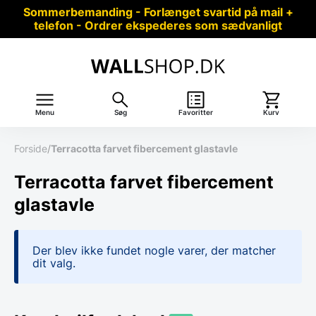
Sommerbemanding - Forlænget svartid på mail +
telefon - Ordrer ekspederes som sædvanligt
Menu
Søg
Favoritter
Kurv
Forside
/
Terracotta farvet fibercement glastavle
Terracotta farvet fibercement
glastavle
Der blev ikke fundet nogle varer, der matcher
dit valg.