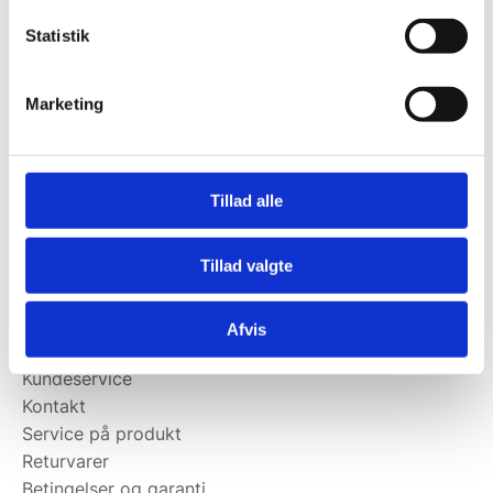
Tlf.
71 99 30 98
Statistik
Kontakt@wallshop.dk
Marketing
Mandag til torsdag: 10:00 – 14:00.
Fredag: Telefonlukket.
Afhentning muligt
Tillad alle
man-torsdag fra 08:00-16:00.
Fredag 08:00-13.00
Tillad valgte
Vi har ingen showroom.
Afvis
Kundeservice
Kundeservice
Kontakt
Service på produkt
Returvarer
Betingelser og garanti