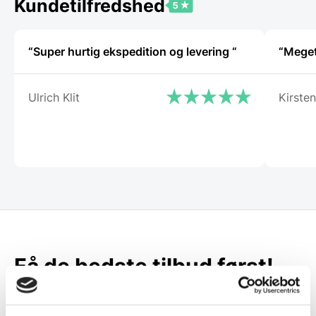
Kundetilfredshed
“Super hurtig ekspedition og levering “
“Meget
Ulrich Klit
Kirsten
Få de bedste tilbud først!
Husk at tilmelde dig vores nyhedsbrev og vær først