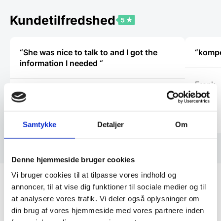
kan
kan
vælges
vælges
Kundetilfredshed
på
på
varesiden
vareside
“She was nice to talk to and I got the
“kompe
information I needed “
Frank
Christopher
Samtykke
Detaljer
Om
Denne hjemmeside bruger cookies
Vi bruger cookies til at tilpasse vores indhold og
annoncer, til at vise dig funktioner til sociale medier og til
Få de bedste tilbud først!
at analysere vores trafik. Vi deler også oplysninger om
din brug af vores hjemmeside med vores partnere inden