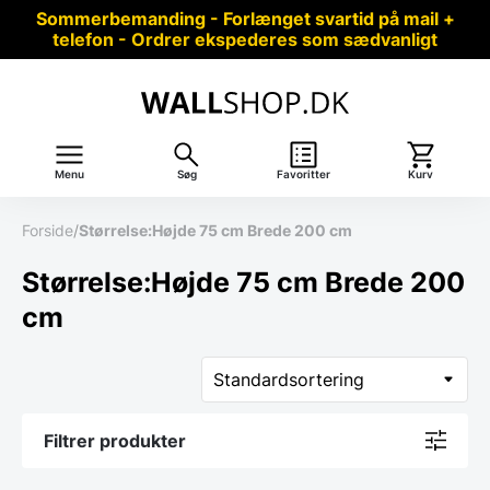
Sommerbemanding - Forlænget svartid på mail +
telefon - Ordrer ekspederes som sædvanligt
Menu
Søg
Favoritter
Kurv
Forside
/
Størrelse:Højde 75 cm Brede 200 cm
Størrelse:Højde 75 cm Brede 200
cm
Filtrer produkter