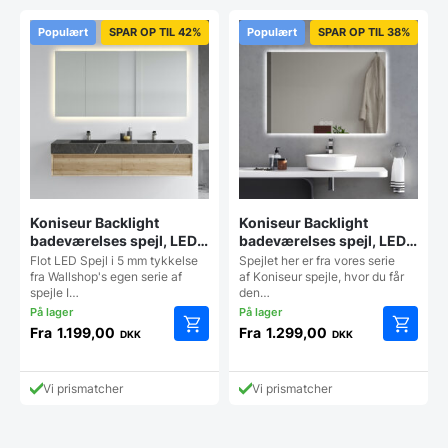
Populært
SPAR OP TIL 42%
Populært
SPAR OP TIL 38%
Koniseur Backlight
Koniseur Backlight
badeværelses spejl, LED –
badeværelses spejl, LED,
lampeudtag – Antidug
Antidug og Touchsensor
Flot LED Spejl i 5 mm tykkelse
Spejlet her er fra vores serie
fra Wallshop's egen serie af
af Koniseur spejle, hvor du får
spejle I…
den…
Fra
1.199,00
Fra
1.299,00
DKK
DKK
Dette
Dette
vare
vare
har
har
Vi prismatcher
Vi prismatcher
flere
flere
varianter.
varianter
Mulighederne
Mulighe