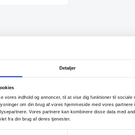
flere
varianter.
Mulighederne
kan
vælges
på
varesiden
ige varer på lager med
“Glade gutter svarer meget kl
det samme “
og for gjort det arb, de lover
bravør”
Detaljer
Isken
ookies
se vores indhold og annoncer, til at vise dig funktioner til sociale
oplysninger om din brug af vores hjemmeside med vores partnere i
ysepartnere. Vores partnere kan kombinere disse data med andr
et fra din brug af deres tjenester.