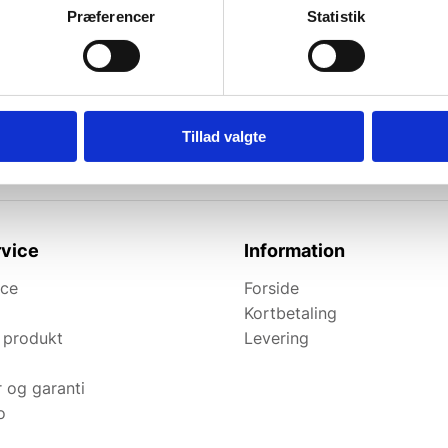
Præferencer
Statistik
l de bedste tilbud.
elevante tilbud og
Tillad valgte
vice
Information
ice
Forside
Kortbetaling
 produkt
Levering
r og garanti
o