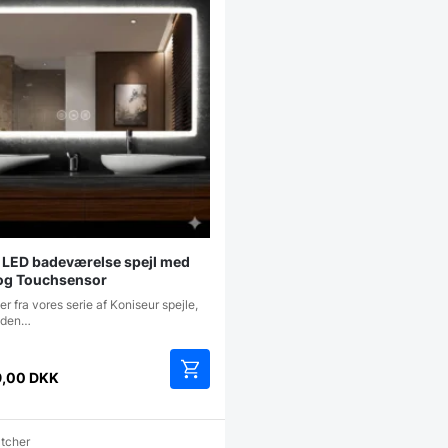
 LED badeværelse spejl med
og Touchsensor
er fra vores serie af Koniseur spejle,
r den…
9,00
DKK
Dette
vare
har
atcher