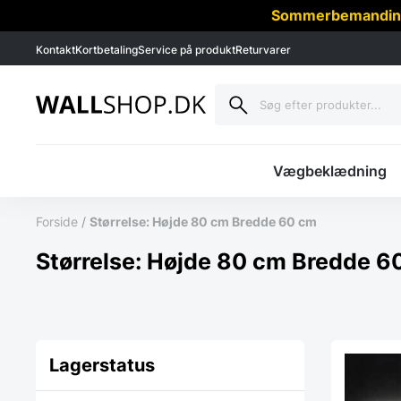
Sommerbemanding -
Kontakt
Kortbetaling
Service på produkt
Returvarer
Vægbeklædning
Forside
/
Størrelse: Højde 80 cm Bredde 60 cm
Størrelse: Højde 80 cm Bredde 6
Lagerstatus