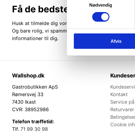
Nødvendig
Få de bedste tilbud først!
Husk at tilmelde dig vores nyhedsbrev og vær først ti
Og bare rolig, vi spammer dig ikke, men sender kun r
informationer til dig.
Afvis
Wallshop.dk
Kundeser
Gastrobutikken ApS
Kundeserv
Rømersvej 33
Kontakt
7430 Ikast
Service på
CVR: 38952986
Returvarer
Betingelse
Telefon træffetid:
Cookie inf
Tlf.
71 99 30 98