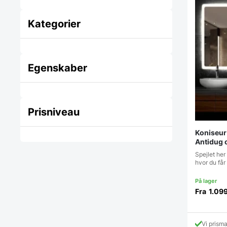
Kategorier
Egenskaber
Prisniveau
Koniseur
Antidug 
Spejlet her 
hvor du få
Fra
1.09
Vi prism