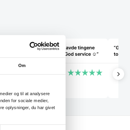
art
“Bestilte kl.13 og havde tingene
“God hj
 med
dagen efter kl.10. God service ☺”
top”
Om
Heidi Buch Jensen
Vinnie 
 medier og til at analysere
nden for sociale medier,
e oplysninger, du har givet