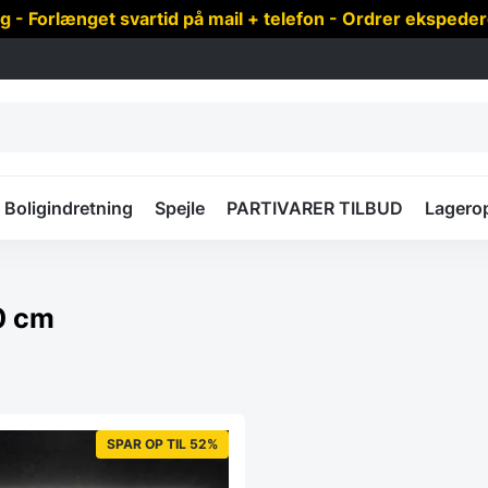
 Forlænget svartid på mail + telefon - Ordrer ekspede
Boligindretning
Spejle
PARTIVARER TILBUD
Lagero
0 cm
SPAR OP TIL 52%