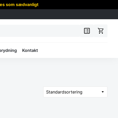
res som sædvanligt
prydning
Kontakt