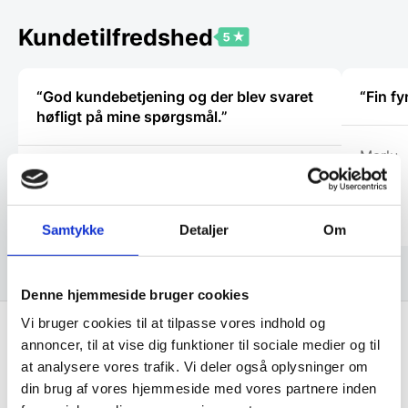
kan
kan
vælges
vælges
Kundetilfredshed
på
på
varesiden
vareside
“God kundebetjening og der blev svaret
“Fin fy
høfligt på mine spørgsmål.”
Marlu
Kaj
Samtykke
Detaljer
Om
Denne hjemmeside bruger cookies
Vi bruger cookies til at tilpasse vores indhold og
annoncer, til at vise dig funktioner til sociale medier og til
Få de bedste tilbud først!
at analysere vores trafik. Vi deler også oplysninger om
din brug af vores hjemmeside med vores partnere inden