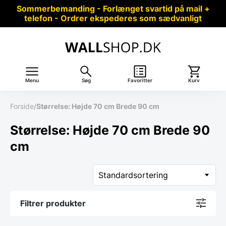
Sommerbemanding - Forlænget svartid på mail +
telefon - Ordrer ekspederes som sædvanligt
Menu
Søg
Favoritter
Kurv
Forside
/
Størrelse: Højde 70 cm Brede 90 cm
Størrelse: Højde 70 cm Brede 90
cm
Filtrer produkter