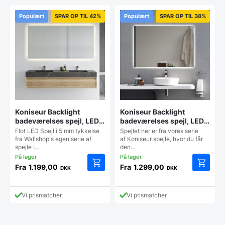
Populært
SPAR OP TIL 42%
Populært
SPAR OP TIL 38%
Koniseur Backlight
Koniseur Backlight
badeværelses spejl, LED –
badeværelses spejl, LED,
lampeudtag – Antidug
Antidug og Touchsensor
Flot LED Spejl i 5 mm tykkelse
Spejlet her er fra vores serie
fra Wallshop's egen serie af
af Koniseur spejle, hvor du får
spejle I…
den…
Fra
1.199,00
Fra
1.299,00
DKK
DKK
Dette
Dette
vare
vare
har
har
Vi prismatcher
Vi prismatcher
flere
flere
varianter.
varianter
Mulighederne
Mulighe