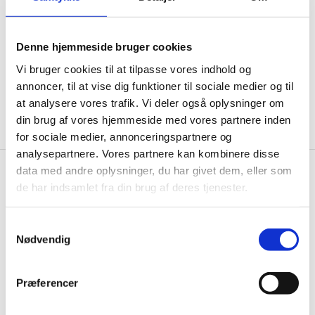
informationer til dig.
Denne hjemmeside bruger cookies
Vi bruger cookies til at tilpasse vores indhold og
annoncer, til at vise dig funktioner til sociale medier og til
Ja tak, tilmeld mig
at analysere vores trafik. Vi deler også oplysninger om
din brug af vores hjemmeside med vores partnere inden
for sociale medier, annonceringspartnere og
analysepartnere. Vores partnere kan kombinere disse
data med andre oplysninger, du har givet dem, eller som
Wallshop.dk
de har indsamlet fra din brug af deres tjenester.
Gastrobutikken ApS
Samtykkevalg
Rømersvej 33
Nødvendig
7430 Ikast
CVR: 38952986
Præferencer
Telefon træffetid:
Tlf.
71 99 30 98