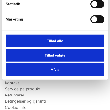
Statistik
Kontakt@wallshop.dk
Mandag til torsdag: 10:00 – 14:00.
Marketing
Fredag: Telefonlukket.
Afhentning muligt
man-torsdag fra 08:00-16:00.
Tillad alle
Fredag 08:00-13.00
Vi har ingen showroom.
Tillad valgte
Kundeservice
Afvis
Kundeservice
Kontakt
Service på produkt
Returvarer
Betingelser og garanti
Cookie info