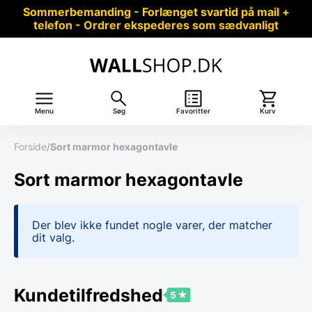
Sommerbemanding - Forlænget svartid på mail +
telefon - Ordrer ekspederes som sædvanligt
Menu
Søg
Favoritter
Kurv
Forside
/
Sort marmor hexagontavle
Sort marmor hexagontavle
Der blev ikke fundet nogle varer, der matcher
dit valg.
Kundetilfredshed