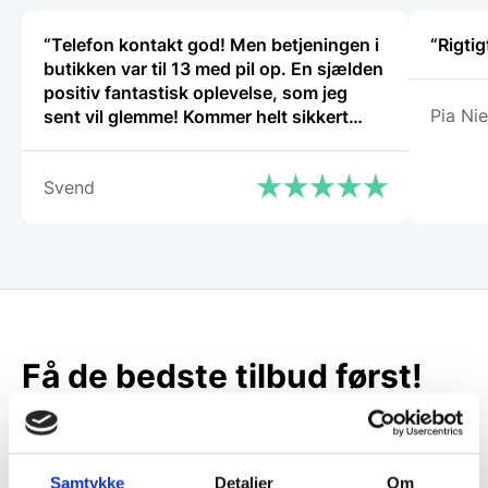
“Telefon kontakt god! Men betjeningen i
“Rigtig
butikken var til 13 med pil op. En sjælden
positiv fantastisk oplevelse, som jeg
Pia Nie
sent vil glemme! Kommer helt sikkert
igen.”
Svend
Få de bedste tilbud først!
Husk at tilmelde dig vores nyhedsbrev og vær først
til de bedste tilbud. Og bare rolig, vi spammer dig
ikke, men sender kun relevante tilbud og
Samtykke
Detaljer
Om