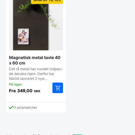
Magnetisk metal tavle 40
x 60 cm
Det rå metal har vundet indpas i
de danske hjem. Derfor har
NAGA lanceret 2 nye…
Fra
349,00
DKK
Dette
vare
har
Vi prismatcher
flere
varianter.
Mulighederne
kan
vælges