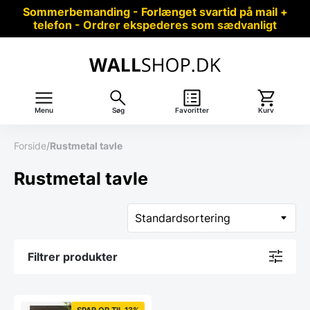
Sommerbemanding - Forlænget svartid på mail +
telefon - Ordrer ekspederes som sædvanligt
Menu
Søg
Favoritter
Kurv
Forside
/
Rustmetal tavle
Rustmetal tavle
Filtrer produkter
SPAR OP TIL 13%