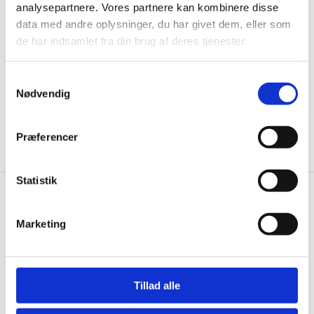
til de bedste tilbud. Og bare rolig, vi spammer dig
analysepartnere. Vores partnere kan kombinere disse
ikke, men sender kun relevante tilbud og
data med andre oplysninger, du har givet dem, eller som
informationer til dig.
de har indsamlet fra din brug af deres tjenester.
Samtykkevalg
Nødvendig
Ja tak, tilmeld mig
Præferencer
Statistik
Wallshop.dk
Marketing
Gastrobutikken ApS
Rømersvej 33
7430 Ikast
CVR: 38952986
Tillad alle
Telefon træffetid: