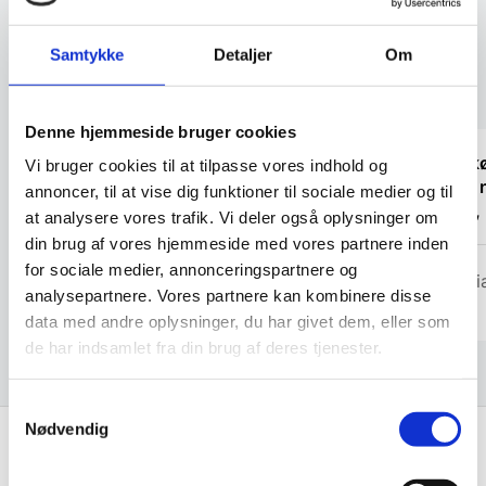
varianter.
Mulighederne
Samtykke
Detaljer
Om
kan
vælges
Kundetilfredshed
på
varesiden
Denne hjemmeside bruger cookies
“Hurtig levering og et par småproblemer
“Har k
Vi bruger cookies til at tilpasse vores indhold og
blev omgående klaret.”
hjælp 
annoncer, til at vise dig funktioner til sociale medier og til
priser
at analysere vores trafik. Vi deler også oplysninger om
din brug af vores hjemmeside med vores partnere inden
Don Olsen
for sociale medier, annonceringspartnere og
Patrici
analysepartnere. Vores partnere kan kombinere disse
data med andre oplysninger, du har givet dem, eller som
de har indsamlet fra din brug af deres tjenester.
Samtykkevalg
Nødvendig