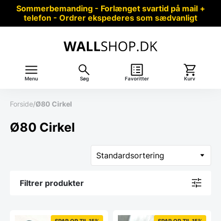
Sommerbemanding - Forlænget svartid på mail +
telefon - Ordrer ekspederes som sædvanligt
Menu
Søg
Favoritter
Kurv
Forside
/
Ø80 Cirkel
Ø80 Cirkel
Filtrer produkter
SPAR OP TIL 15%
SPAR OP TIL 15%