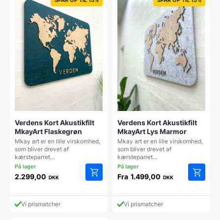
Verdens Kort Akustikfilt
Verdens Kort Akustikfilt
MkayArt Flaskegrøn
MkayArt Lys Marmor
Mkay art er en lille virskomhed,
Mkay art er en lille virskomhed,
som bliver drevet af
som bliver drevet af
kærsteparret…
kærsteparret…
2.299,00
Fra
1.499,00
DKK
DKK
Dette
Dette
vare
vare
har
har
Vi prismatcher
Vi prismatcher
flere
flere