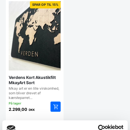
varianter.
varianter
Mulighederne
Mulighe
SPAR OP TIL 15%
kan
kan
vælges
vælges
på
på
varesiden
vareside
Verdens Kort Akustikfilt
MkayArt Sort
Mkay art er en lille virskomhed,
som bliver drevet af
kærsteparret…
2.299,00
DKK
Dette
vare
har
Vi prismatcher
flere