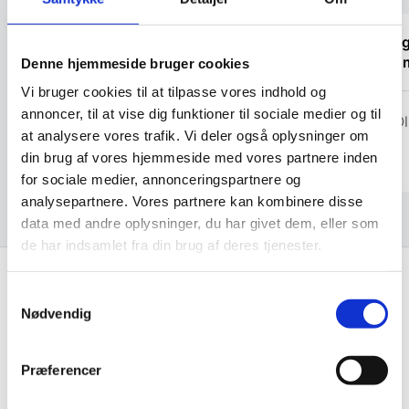
varesiden
“God hjælp og vejledning, service i top”
“Hurti
blev o
Denne hjemmeside bruger cookies
Vi bruger cookies til at tilpasse vores indhold og
Vinnie Bergkvist
annoncer, til at vise dig funktioner til sociale medier og til
Don Ol
at analysere vores trafik. Vi deler også oplysninger om
din brug af vores hjemmeside med vores partnere inden
for sociale medier, annonceringspartnere og
analysepartnere. Vores partnere kan kombinere disse
data med andre oplysninger, du har givet dem, eller som
de har indsamlet fra din brug af deres tjenester.
Samtykkevalg
Få de bedste tilbud først!
Nødvendig
Husk at tilmelde dig vores nyhedsbrev og vær først
Præferencer
til de bedste tilbud. Og bare rolig, vi spammer dig
ikke, men sender kun relevante tilbud og