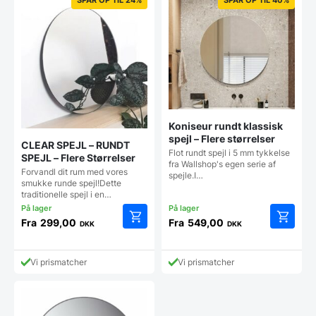
Koniseur rundt klassisk
spejl – Flere størrelser
CLEAR SPEJL – RUNDT
Flot rundt spejl i 5 mm tykkelse
SPEJL – Flere Størrelser
fra Wallshop's egen serie af
Forvandl dit rum med vores
spejle.I…
smukke runde spejl!Dette
traditionelle spejl i en…
Fra
299,00
Fra
549,00
DKK
DKK
Dette
Dette
vare
vare
har
har
Vi prismatcher
Vi prismatcher
flere
flere
varianter.
varianter
Mulighederne
Mulighe
kan
kan