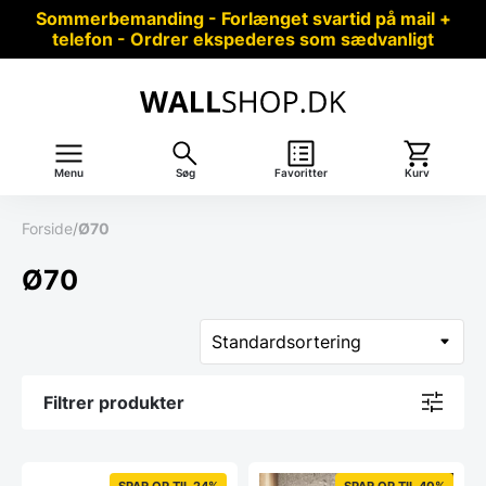
Sommerbemanding - Forlænget svartid på mail +
telefon - Ordrer ekspederes som sædvanligt
Menu
Søg
Favoritter
Kurv
Forside
/
Ø70
Ø70
Filtrer produkter
SPAR OP TIL 24%
SPAR OP TIL 40%