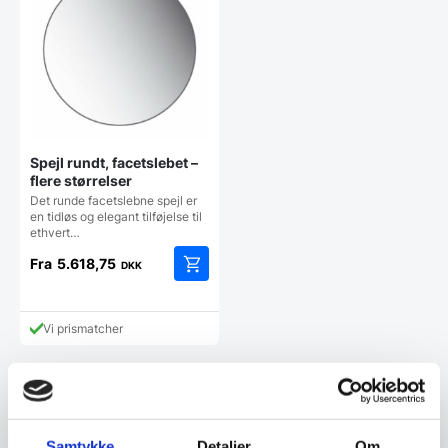
vælges
vælges
på
på
varesiden
vareside
Spejl rundt, facetslebet –
flere størrelser
Det runde facetslebne spejl er
en tidløs og elegant tilføjelse til
ethvert…
Fra
5.618,75
DKK
Dette
vare
har
Vi prismatcher
flere
varianter.
Mulighederne
kan
vælges
Kundetilfredshed
på
Samtykke
Detaljer
Om