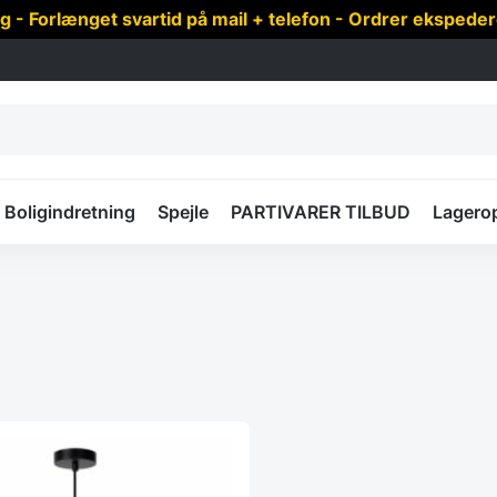
 Forlænget svartid på mail + telefon - Ordrer ekspede
Boligindretning
Spejle
PARTIVARER TILBUD
Lagero