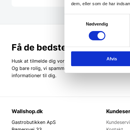
dem, eller som de har indsaml
Samtykkevalg
Nødvendig
Få de bedste tilbud først!
Afvis
Husk at tilmelde dig vores nyhedsbrev og vær først ti
Og bare rolig, vi spammer dig ikke, men sender kun r
informationer til dig.
Wallshop.dk
Kundeser
Gastrobutikken ApS
Kundeserv
Rømersvej 33
Kontakt