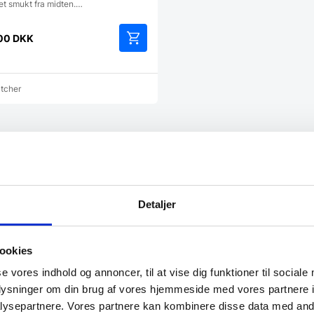
et smukt fra midten.…
00
DKK
Dette
vare
har
atcher
flere
varianter.
Mulighederne
kan
vælges
på
varesiden
Detaljer
g betjening. Meget
“Hurtig og god service”
”
ookies
Build consult Ivs
se vores indhold og annoncer, til at vise dig funktioner til sociale
oplysninger om din brug af vores hjemmeside med vores partnere i
ysepartnere. Vores partnere kan kombinere disse data med andr