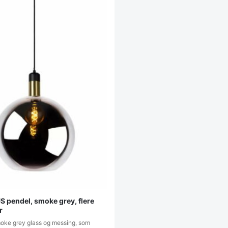
S pendel, smoke grey, flere
r
moke grey glass og messing, som