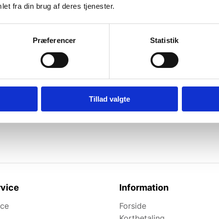
et fra din brug af deres tjenester.
Præferencer
Statistik
Tillad valgte
l de bedste tilbud.
elevante tilbud og
vice
Information
ice
Forside
Kortbetaling