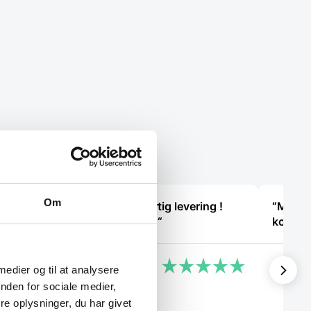
Om
“Hurtig køb og hurtig levering !
“Meget
Ikke så meget pjat “
komme
Helle
Kirsten
 medier og til at analysere
nden for sociale medier,
e oplysninger, du har givet