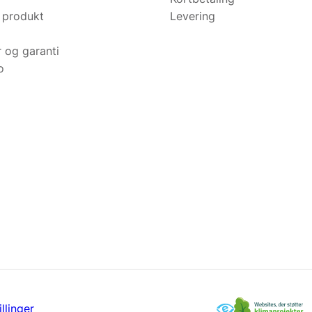
 produkt
Levering
r og garanti
o
llinger