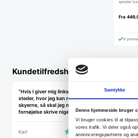
spreder lys
Fra
449,
Vi prism
Kundetilfredshed
Samtykke
“Hvis I giver mig links til alle
“Sød venli
steder, hvor jeg kan rose jer til
hjælpsom
skyerne, så skal jeg med
Denne hjemmeside bruger c
fornøjelse skrive niget”
Charlotte
Vi bruger cookies til at tilpas
vores trafik. Vi deler også 
Karl
annonceringspartnere og anal