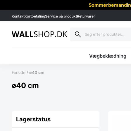
Sommerbemanding -
Kontakt
Kortbetaling
Service på produkt
Returvarer
Vægbeklædning
Forside
/
ø40 cm
ø40 cm
Lagerstatus