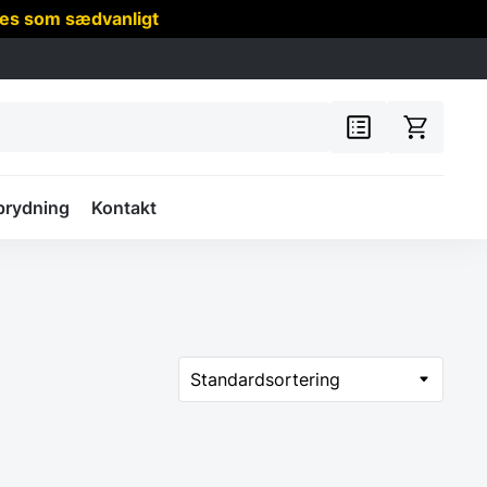
res som sædvanligt
prydning
Kontakt